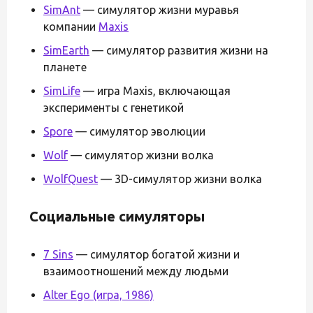
SimAnt
— симулятор жизни муравья
компании
Maxis
SimEarth
— симулятор развития жизни на
планете
SimLife
— игра Maxis, включающая
эксперименты с генетикой
Spore
— симулятор эволюции
Wolf
— симулятор жизни волка
WolfQuest
— 3D-симулятор жизни волка
Социальные симуляторы
7 Sins
— симулятор богатой жизни и
взаимоотношений между людьми
Alter Ego (игра, 1986)