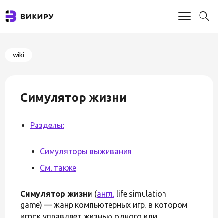
wiki
Симулятор жизни
Разделы:
Симуляторы выживания
См. также
Симулятор жизни
(
англ.
life simulation
game) — жанр компьютерных игр, в котором
игрок управляет жизнью одного или