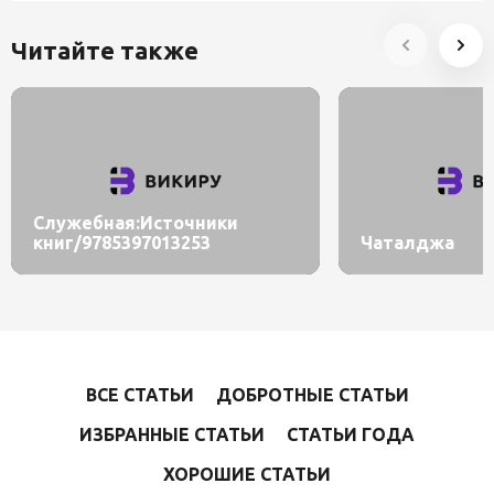
Читайте также
Служебная:Источники
книг/9785397013253
Чаталджа
ВСЕ СТАТЬИ
ДОБРОТНЫЕ СТАТЬИ
ИЗБРАННЫЕ СТАТЬИ
СТАТЬИ ГОДА
ХОРОШИЕ СТАТЬИ