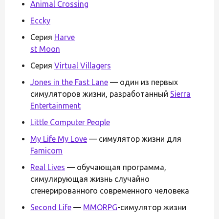
Animal Crossing
Eccky
Серия
Harve
st Moon
Серия
Virtual Villagers
Jones in the Fast Lane
— один из первых
симуляторов жизни, разработанный
Sierra
Entertainment
Little Computer People
My Life My Love
— симулятор жизни для
Famicom
Real Lives
— обучающая программа,
симулирующая жизнь случайно
сгенерированного современного человека
Second Life
—
MMORPG
-симулятор жизни