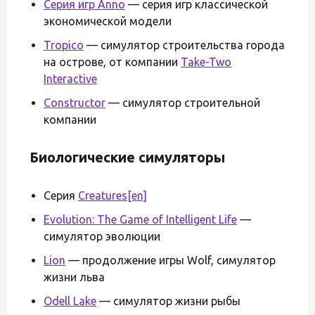
Серия игр Anno
— серия игр классической
экономической модели
Tropico
— симулятор строительства города
на острове, от компании
Take-Two
Interactive
Constructor
— симулятор строительной
компании
Биологические симуляторы
Серия
Creatures
[en]
Evolution: The Game of Intelligent Life
—
симулятор эволюции
Lion
— продолжение игры Wolf, симулятор
жизни льва
Odell Lake
— симулятор жизни рыбы