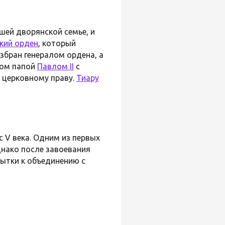
вшей дворянской семье, и
кий орден
, который
збран генералом ордена, а
лом папой
Павлом II
с
 церковному праву.
Тиару
с V века. Одним из первых
днако после завоевания
пытки к объединению с