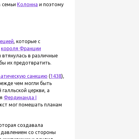
м семьи
Колонна
и поэтому
ецией
, которые с
о
короля Франции
 втянулась в различные
бы их предотвратить.
атическую санкцию
(
1438
),
режде чем могли быть
 галльской церкви, а
ля
Фердинанда I
икст мог помешать планам
 которая создавала
м давлением со стороны