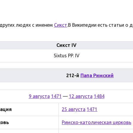
 других людях с именем
Сикст
.В Википедии есть статьи о 
Сикст IV
Sixtus PP. IV
212-й
Папа Римский
9 августа
1471
—
12 августа
1484
ация
25 августа
1471
овь
Римско-католическая церковь