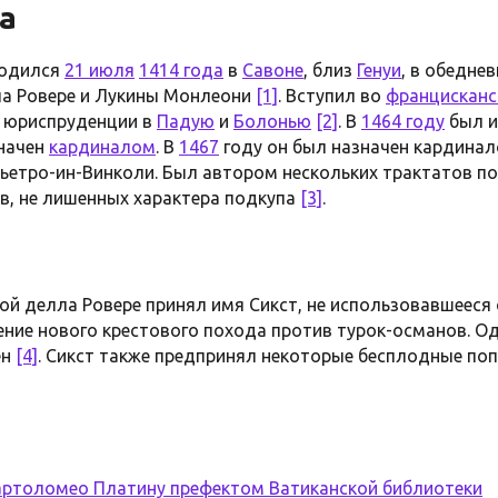
а
одился
21 июля
1414 года
в
Савоне
, близ
Генуи
, в обедне
а Ровере и Лукины Монлеони
[1]
. Вступил во
францисканс
я юриспруденции в
Падую
и
Болонью
[2]
. В
1464 году
был и
значен
кардиналом
. В
1467
году он был назначен кардина
ьетро-ин-Винколи. Был автором нескольких трактатов по
ов, не лишенных характера подкупа
[3]
.
ой делла Ровере принял имя Сикст, не использовавшееся 
ение нового крестового похода против турок-османов. О
ен
[4]
. Сикст также предпринял некоторые бесплодные по
Бартоломео Платину префектом Ватиканской библиотеки