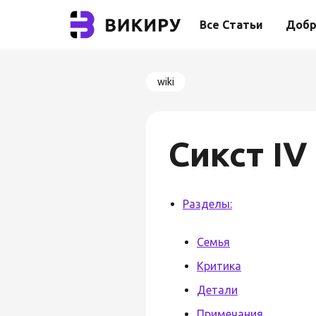
Все Статьи
Добр
wiki
Сикст IV
Разделы:
Семья
Критика
Детали
Примечания