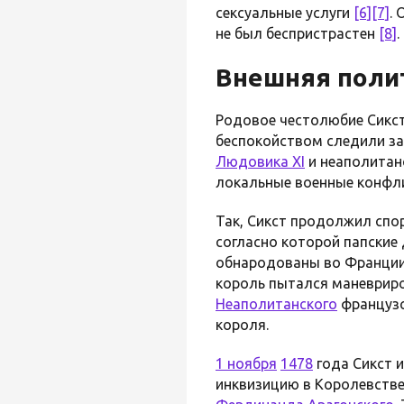
сексуальные услуги
[6]
[7]
.
не был беспристрастен
[8]
.
Внешняя поли
Родовое честолюбие Сикс
беспокойством следили за
Людовика XI
и неаполитанс
локальные военные конфлик
Так, Сикст продолжил спо
согласно которой папские
обнародованы во Франци
король пытался маневриро
Неаполитанского
французс
короля.
1 ноября
1478
года Сикст и
инквизицию в Королевстве