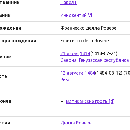
твенник
Павел II
мник
Иннокентий VIII
рождении
Франческо делла Ровере
 при рождении
Francesco della Rovere
21 июля
1414
(1414-07-21)
ение
Савона
,
Генуэзская республика
12 августа
1484
(1484-08-12) (70
рть
Рим
онен
Ватиканские гроты
[d]
стия
Делла Ровере