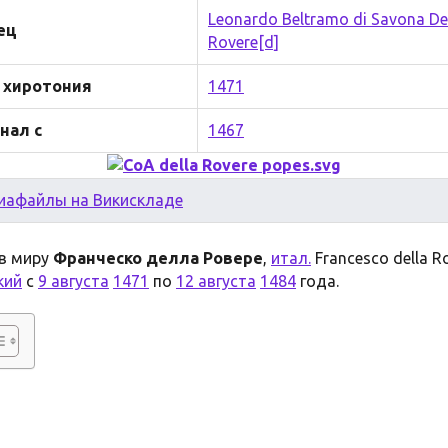
Leonardo Beltramo di Savona De
ец
Rovere
[d]
 хиротония
1471
нал с
1467
иафайлы на Викискладе
; в миру
Франческо делла Ровере
,
итал.
Francesco della R
кий
с
9 августа
1471
по
12 августа
1484
года.