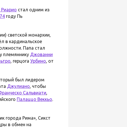
 Риарио
стал одним из
74
году Пь
ии) светской монархии,
ёл в кардинальское
должности. Папа стал
му племяннику
Джованни
льтро
, герцога
Урбино
, от
который был лидером
ата
Джулиано
, чтобы
Франческо Сальвиати
,
ийского
Палаццо Веккьо
.
ик города Рима», Сикст
ры в обмен на