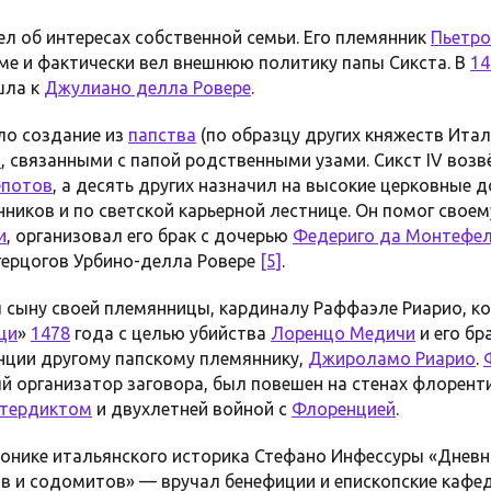
ел об интересах собственной семьи. Его племянник
Пьетро
ме и фактически вел внешнюю политику папы Сикста. В
14
шла к
Джулиано делла Ровере
.
ло создание из
папства
(по образцу других княжеств Итал
и
, связанными с папой родственными узами. Сикст IV возв
епотов
, а десять других назначил на высокие церковные 
нников и по светской карьерной лестнице. Он помог свое
и
, организовал его брак с дочерью
Федериго да Монтефе
герцогов Урбино-делла Ровере
[5]
.
 сыну своей племянницы, кардиналу Раффаэле Риарио, 
ци
»
1478
года с целью убийства
Лоренцо Медичи
и его бр
нции другому папскому племяннику,
Джироламо Риарио
.
й организатор заговора, был повешен на стенах флорент
тердиктом
и двухлетней войной с
Флоренцией
.
ронике итальянского историка Стефано Инфессуры «Дневн
 и содомитов» — вручал бенефиции и епископские кафед