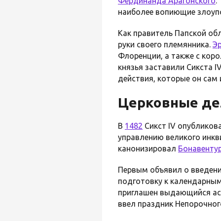
Фердинанда Арагонского
.
наиболее вопиющие злоуп
Как правитель Папской об
руки своего племянника.
Эр
Флоренции, а также с кор
князья заставили Сикста 
действия, которые он сам
Церковные де
В
1482
Сикст IV опубликов
управлению великого инкв
канонизировал
Бонавенту
Первым объявил о введени
подготовку к календарным
приглашен выдающийся а
ввел праздник Непорочного