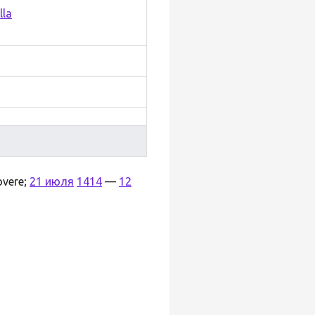
lla
overe;
21 июля
1414
—
12