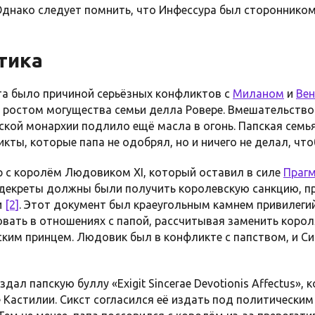
 Однако следует помнить, что Инфессура был стороннико
тика
та было причиной серьёзных конфликтов с
Миланом
и
Вен
 ростом могущества семьи делла Ровере. Вмешательств
кой монархии подлило ещё масла в огонь. Папская семья
ты, которые папа не одобрял, но и ничего не делал, что
р с королём Людовиком XI, который оставил в силе
Прагм
 декреты должны были получить королевскую санкцию, п
и
[2]
. Этот документ был краеугольным камнем привилегий
вать в отношениях с папой, рассчитывая заменить коро
ким принцем. Людовик был в конфликте с папством, и С
здал папскую буллу «Exigit Sincerae Devotionis Affectus»,
 Кастилии. Сикст согласился её издать под политически