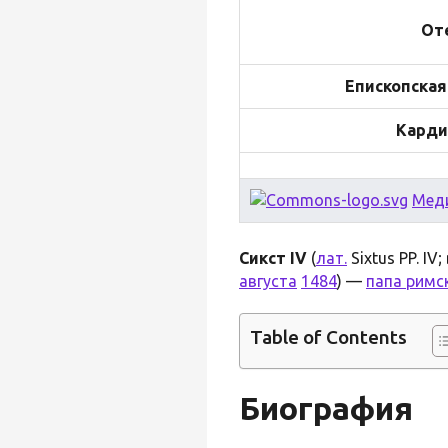
От
Епископская
Карди
Мед
Сикст IV
(
лат.
Sixtus PP. IV
августа
1484
) —
папа римс
Table of Contents
Биография