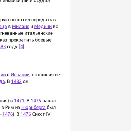
ив инквизиции и осудил
орую он хотел передать в
рца
в
Милане
и
Медичи
во
згневанные итальянские
тказ прекратить боевые
483
году
[4]
.
ции
в
Испании
, подчиняя её
да
. В
1482
он
ния) в
1471
. В
1475
начал
 в Рим из
Нюрнберга
был
—
1476
). В
1476
Сикст IV