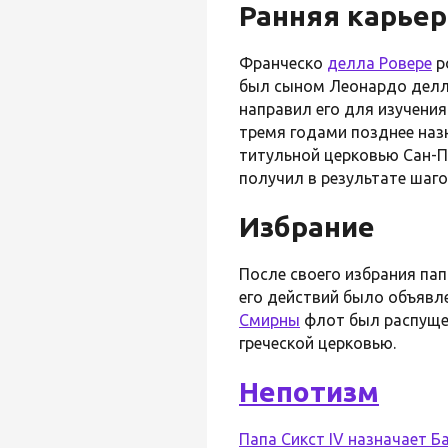
Ранняя карьер
Франческо
делла Ровере
р
был сыном Леонардо делл
направил его для изучени
тремя годами позднее на
титульной церковью Сан-П
получил в результате шаг
Избрание
После своего избрания пап
его действий было объявл
Смирны
флот был распущ
греческой церковью.
Непотизм
Папа Сикст IV назначает 