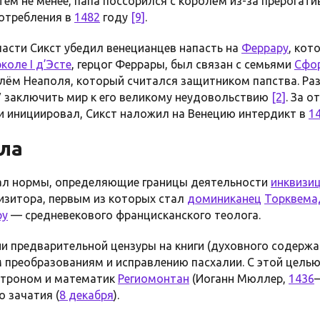
 Тем не менее, папа поссорился с королём из-за прерогат
отребления в
1482
году
[9]
.
ласти Сикст убедил венецианцев напасть на
Феррару
, кот
коле I д’Эсте
, герцог Феррары, был связан с семьями
Сфо
олём Неаполя, который считался защитником папства. Ра
IV заключить мир к его великому неудовольствию
[2]
. За о
 и инициировал, Сикст наложил на Венецию интердикт в
1
ла
ал нормы, определяющие границы деятельности
инквизи
изитора, первым из которых стал
доминиканец
Торквема
ру
— средневекового францисканского теолога.
и предварительной цензуры на книги (духовного содержа
 преобразованиям и исправлению пасхалии. С этой целью
строном и математик
Региомонтан
(Иоганн Мюллер,
1436
 зачатия (
8 декабря
).