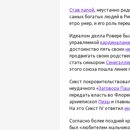
Став
папой
, неустанно рад
самых богатых людей в Ри
етро умер, и его роль пере
Идеалом делла Ровере бы
управляемой
кардиналам
достоинство пять своих
н
продвигать своих родстве
стать синьором
Сенигалли
этого союза пошла линия 
Сикст покровительствовал
неудачного «
Заговора Пац
передать власть во Флоре
архиепископ
Пизы
и главны
На это Сикст IV ответил
ин
Согласно более поздней х
был «любителем мальчиков