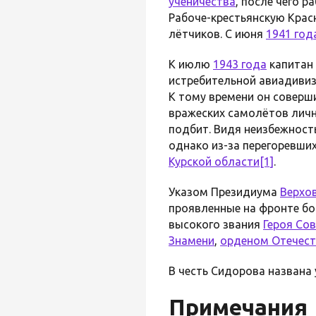
ученичества
, после чего р
Рабоче-крестьянскую Кра
лётчиков. С июня
1941 год
К июлю
1943 года
капитан
истребительной авиадивиз
К тому времени он соверши
вражеских самолётов личн
подбит. Видя неизбежност
однако из-за перегоревших
Курской области
[1]
.
Указом Президиума
Верхо
проявленные на фронте бо
высокого звания
Героя Со
Знамени
,
орденом Отечест
В честь Сидорова названа 
Примечания