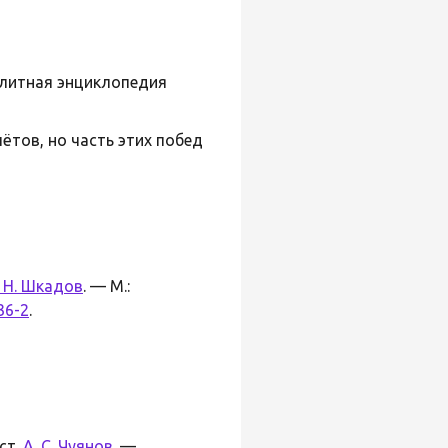
(Элитная энциклопедия
ётов, но часть этих побед
. Н. Шкадов
. — М.:
36-2
.
ст.
А. С. Чуянов
. —