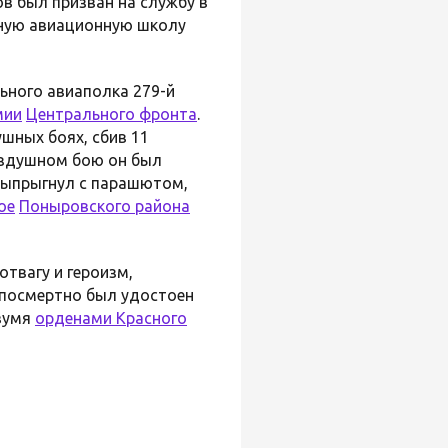
в был призван на службу в
ную авиационную школу
ьного авиаполка 279-й
мии
Центрального фронта
.
шных боях, сбив 11
оздушном бою он был
 выпрыгнул с парашютом,
ое
Поныровского района
отвагу и героизм,
 посмертно был удостоен
двумя
орденами Красного