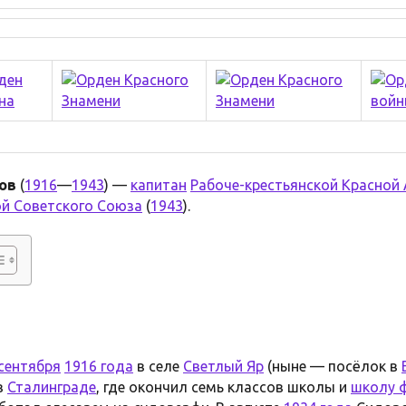
ов
(
1916
—
1943
) —
капитан
Рабоче-крестьянской Красной
ой Советского Союза
(
1943
).
 сентября
1916 года
в селе
Светлый Яр
(ныне — посёлок в
в
Сталинграде
, где окончил семь классов школы и
школу 