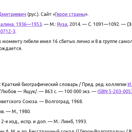
Дмитриевич
(рус.). Сайт «
Герои страны
».
талина. 1936—1953
. — М.:
Яуза
, 2014. — С. 1091—1092. — 
-0712-3
.
 моменту гибели имел 16 сбитых лично и 8 в группе самол
рждается.
 Краткий биографический словарь / Пред. ред. коллегии
И
2 /Любов — Ящук/. — 863 с. — 100 000 экз. —
ISBN 5-203-005
ветского Союза. — Волгоград, 1968.
. — М., 1980.
-е изд., испр. и доп. — М.: Лимб, 1993.
ин А. М. и др. Бесстрашный сокол // Герои-Волгоградцы / В