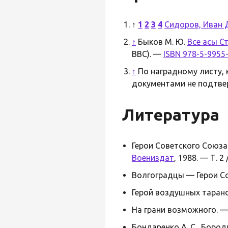
↑
1
2
3
4
Сидоров, Иван 
↑
Быков М. Ю.
Все асы С
ВВС). —
ISBN 978-5-9955
↑
По наградному листу, к
документами не подтве
Литература
Герои Советского Союза:
Воениздат
, 1988. — Т. 
Волгоградцы — Герои Со
Герой воздушных таранов
На грани возможного. — 2
Бондаренко А. С., Бород