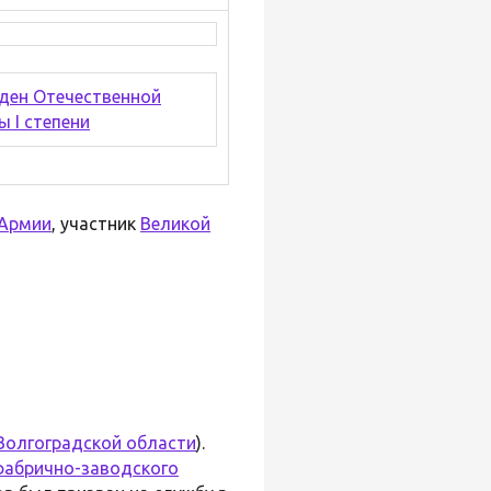
 Армии
, участник
Великой
Волгоградской области
).
фабрично-заводского