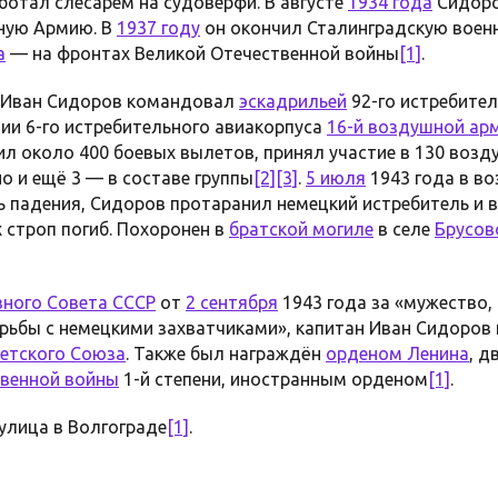
аботал слесарем на судоверфи. В августе
1934 года
Сидоро
сную Армию. В
1937 году
он окончил Сталинградскую воен
а
— на фронтах Великой Отечественной войны
[1]
.
 Иван Сидоров командовал
эскадрильей
92-го истребител
ии 6-го истребительного авиакорпуса
16-й воздушной ар
л около 400 боевых вылетов, принял участие в 130 возду
о и ещё 3 — в составе группы
[2]
[3]
.
5 июля
1943 года в в
ь падения, Сидоров протаранил немецкий истребитель и
 строп погиб. Похоронен в
братской могиле
в селе
Брусов
вного Совета СССР
от
2 сентября
1943 года за «мужество, 
рьбы с немецкими захватчиками», капитан Иван Сидоров
ветского Союза
. Также был награждён
орденом Ленина
, 
венной войны
1-й степени, иностранным орденом
[1]
.
улица в Волгограде
[1]
.