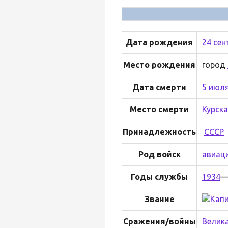
Дата рождения
24 сен
Место рождения
город
Дата смерти
5 июл
Место смерти
Курска
Принадлежность
СССР
Род войск
авиац
Годы службы
1934
Звание
Сражения/войны
Велик