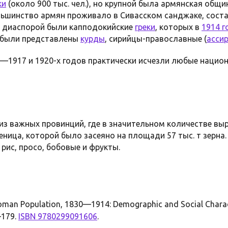
ки
(около 900 тыс. чел.), но крупной была армянская общ
ольшинство армян проживало в Сивасском санджаке, соста
й диаспорой были капподокийские
греки
, которых в
1914 г
е были представлены
курды
, сирийцы-православные (
асси
5—1917 и 1920-х годов практически исчезли любые нацио
из важных провинций, где в значительном количестве в
еница, которой было засеяно на площади 57 тыс. т зерна
рис, просо, бобовые и фрукты.
oman Population, 1830—1914: Demographic and Social Characte
—179.
ISBN 9780299091606
.