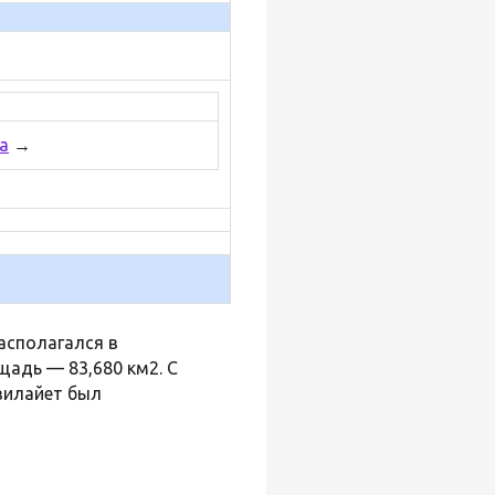
а
→
асполагался в
щадь — 83,680 км2. С
илайет был