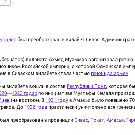
й эялет
был преобразован в вилайет Сивас. Администра
губернатор) вилайета Ахмед Муаммар организовал резню 
юзником Российской империи, с которой Османская импер
зня в Сиваском вилайете стала частью
геноцида армян
.
ны вилайета вошли в состав
Республики Понт
, которая б
920
—
1922 годах
по инициативе Мустафы Кемаля произош
йцев
(на востоке). В
1921 году
в Амасьи было повешено 70
греков. До
1922 года
практически уничтожено вся греческ
 был преобразован в провинции
Сивас
,
Токат
,
Амасья
,
Гир