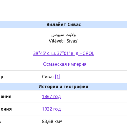
Вилайет Сивас
Vilâyet-i Sivas’
39°45′ с. ш. 37°01′ в. д.
H
G
Я
O
L
Османская империя
тр
Сивас
[1]
История и география
вания
1867 год
нения
1922 год
ь
83,68 км²