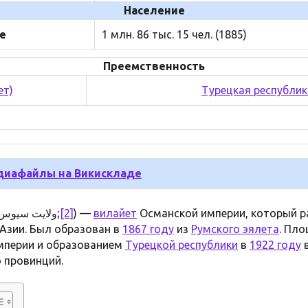
Население
е
1 млн. 86 тыс. 15 чел. (1885)
Преемственность
ет)
Турецкая республик
иафайлы на Викискладе
ولايت سيوس‎;
[2]
) —
вилайет
Османской империи, который р
Азии. Был образован в
1867 году
из
Румского эялета
. Пло
мперии и образованием
Турецкой республики
в
1922 году
в
 провинций.