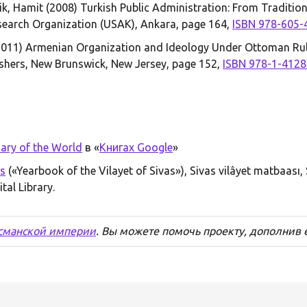
k, Hamit (2008) Turkish Public Administration: From Traditio
esearch Organization (USAK), Ankara, page 164,
ISBN 978-605-
(2011) Armenian Organization and Ideology Under Ottoman Ru
ishers, New Brunswick, New Jersey, page 152,
ISBN 978-1-4128
ary of the World
в «
Книгах Google
»
as
(«Yearbook of the Vilayet of Sivas»), Sivas vilâyet matbaası, 
tal Library.
сманской империи
. Вы можете помочь проекту, дополнив 