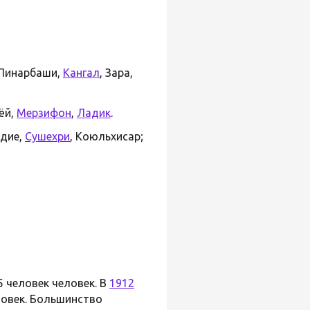
 Пинарбаши,
Кангал
, Зара,
ёй,
Мерзифон
,
Ладик
.
удие,
Сушехри
, Коюльхисар;
5 человек человек. В
1912
ловек. Большинство