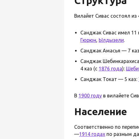
Структура
Вилайет Сивас состоял из
Санджак Сивас имел 11 
Гюрюн
,
Ылдызели
.
Санджак Амасья — 7 ка
Санджак Шебинкарахисар
4 каз (с
1876 года
):
Шеби
Санджак Токат — 5 каз:
В
1900 году
в вилайете Сив
Население
Соответственно по переп
—
1914 годах
по разным дан