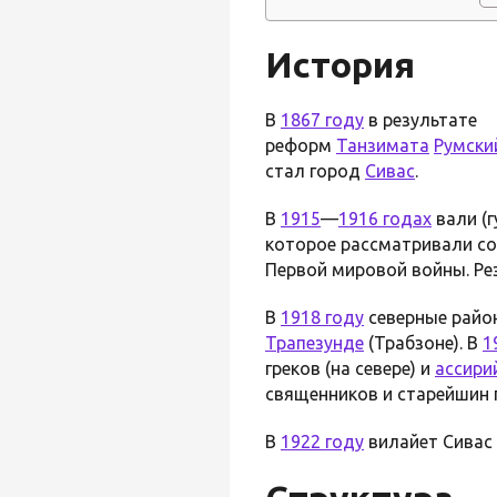
История
В
1867 году
в результате
реформ
Танзимата
Румски
стал город
Сивас
.
В
1915
—
1916 годах
вали (
которое рассматривали со
Первой мировой войны. Ре
В
1918 году
северные райо
Трапезунде
(Трабзоне). В
1
греков (на севере) и
ассири
священников и старейшин 
В
1922 году
вилайет Сивас