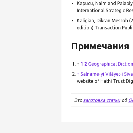
Kapucu, Naim and Palabiyi
International Strategic R
Kaligian, Dikran Mesrob 
edition) Transaction Publ
Примечания
↑
1
2
Geographical Diction
↑
Salname-yi Vilâyet-i Siv
website of Hathi Trust Digi
Это
заготовка статьи
об
О