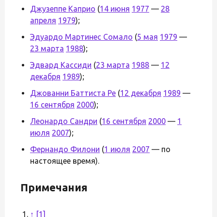
Джузеппе Каприо
(
14 июня
1977
—
28
апреля
1979
);
Эдуардо Мартинес Сомало
(
5 мая
1979
—
23 марта
1988
);
Эдвард Кассиди
(
23 марта
1988
—
12
декабря
1989
);
Джованни Баттиста Ре
(
12 декабря
1989
—
16 сентября
2000
);
Леонардо Сандри
(
16 сентября
2000
—
1
июля
2007
);
Фернандо Филони
(
1 июля
2007
— по
настоящее время).
Примечания
↑
[1]