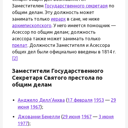
Заместителем
Государственного секретаря
по
общим делам. Эту должность может
занимать только
иерарх
в сане, не ниже
архиепископского
. У него имеется помощник —
Асессор по общим делам; должность
асессора также может занимать только
прелат
. Должности Заместителя и Асессора
общих дел были официально введены в 1814 г.
[2]
Заместители Государственного
Секретаря Святого престола по
общим делам
Анджело Делл’Акква
(
17 февраля
1953
—
29
июня
1967
);
Джованни Бенелли
(
29 июня
1967
—
3 июня
1977
);