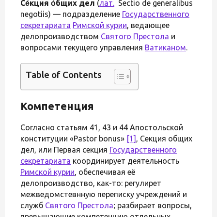
Се́кция о́бщих дел
(
лат.
Sectio de generalibus
negotiis) — подразделение
Государственного
секретариата
Римской курии
, ведающее
делопроизводством
Святого Престола
и
вопросами текущего управления
Ватиканом
.
Table of Contents
Компетенция
Согласно статьям 41, 43 и 44 Апостольской
конституции «Pastor bonus»
[1]
, Секция общих
дел, или Первая секция
Государственного
секретариата
координирует деятельность
Римской курии
, обеспечивая её
делопроизводство, как-то: регулирет
межведомстевнную переписку учреждений и
служб
Святого Престола
; разбирает вопросы,
превышающие компетенцию отдельных