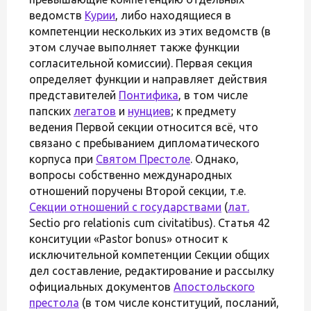
ведомств
Курии
, либо находящиеся в
компетенции нескольких из этих ведомств (в
этом случае выполняет также функции
согласительной комиссии). Первая секция
определяет функции и направляет действия
представителей
Понтифика
, в том числе
папских
легатов
и
нунциев
; к предмету
ведения Первой секции относится всё, что
связано с пребыванием дипломатического
корпуса при
Святом Престоле
. Однако,
вопросы собственно международных
отношений поручены Второй секции, т.е.
Секции отношений с государствами
(
лат.
Sectio pro relationis cum civitatibus). Статья 42
конситуции «Pastor bonus» относит к
исключительной компетенции Секции общих
дел составление, редактирование и рассылку
официальных документов
Апостольского
престола
(в том числе конституций, посланий,