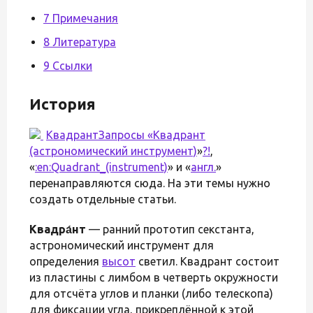
7 Примечания
8 Литература
9 Ссылки
История
КвадрантЗапросы «
Квадрант
(астрономический инструмент)
»
?!
,
«
:en:Quadrant_(instrument)
» и «
англ.
»
перенаправляются сюда. На эти темы нужно
создать отдельные статьи.
Квадра́нт
— ранний прототип секстанта,
астрономический инструмент для
определения
высот
светил. Квадрант состоит
из пластины с лимбом в четверть окружности
для отсчёта углов и планки (либо телескопа)
для фиксации угла, прикреплённой к этой