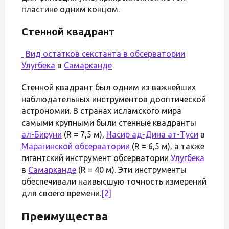
пластине одним концом.
Стенной квадрант
Вид остатков секстанта в
обсерватории
Улугбека
в
Самарканде
Стенной квадрант был одним из важнейших
наблюдательных инструментов дооптической
астрономии. В странах исламского мира
самыми крупными были стенные квадранты
ал-Бируни
(R = 7,5 м),
Насир ад-Дина ат-Туси
в
Марагинской обсерватории
(R = 6,5 м), а также
гигантский инструмент обсерватории
Улугбека
в
Самарканде
(R = 40 м). Эти инструменты
обеспечивали наивысшую точность измерений
для своего времени.
[2]
Преимущества