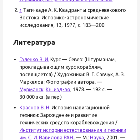
↑
Таги-заде А. К. Квадранты средневекового
Востока. Историко-астрономические
исследования, 13, 1977, с. 183—200.
Литература
Галенко В. И.
Курс — Север: (Штурманам,
прокладывающим курс кораблям,
посвящается) / Художники: В. Г. Савчук, А. З.
Маркелов; Фотографии автора. —
Мурманск
:
Кн. изд-во
, 1978. — 192 с. —
30 000 экз. (в пер.)
Краснов В. Н.
История навигационной
техники: Зарождение и развитие
технических средств кораблевождения /
Институт истории естествознания и техники
им. С. И. Вавилова РАН
.. — М.:
Наука
, 2001. —