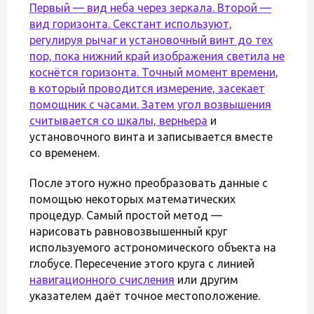
Первый — вид неба через зеркала. Второй —
вид горизонта. Секстант используют,
регулируя рычаг и установочный винт до тех
пор, пока нижний край изображения светила не
коснётся горизонта. Точный момент времени,
в который проводится измерение, засекает
помощник с часами. Затем угол возвышения
считывается со шкалы,
верньера
и
установочного винта и записывается вместе
со временем.
После этого нужно преобразовать данные с
помощью некоторых математических
процедур. Самый простой метод —
нарисовать равновозвышенный круг
используемого астрономического объекта на
глобусе. Пересечение этого круга с линией
навигационного счисления
или другим
указателем даёт точное местоположение.