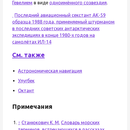
Гевелием
в виде
одноимённого созвездия
.
Последний авиационный секстант АК-59
образца 1988 года, применяемый штурманом
в последних советских антарктических
экспедициях в конце 1980-х годов на
самолётах ИЛ-14
См. также
Астрономическая навигация
Улугбек
Октант
Примечания
↑
Станюкович К. М.
Словарь морских
терминов, встречающихся в рассказах
.