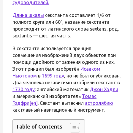
судоводителей.
Длина
шкалы
секстанта составляет 1/6 от
полного круга или 60°, название секстанта
происходит от латинского слова sextans, род.
sextantis — шестая часть.
В секстанте используется принцип
совмещения изображений двух объектов при
помощи двойного отражения одного из них.
Этот принцип был изобретён
Исааком
Ньютоном
в
1699 году
, но не был опубликован.
Два человека независимо изобрели секстант в
1730 году
: английский математик
Джон Хэдли
и американский изобретатель
Томас
Годфри
[en]
. Секстант вытеснил
астролябию
как главный навигационный инструмент.
Table of Contents