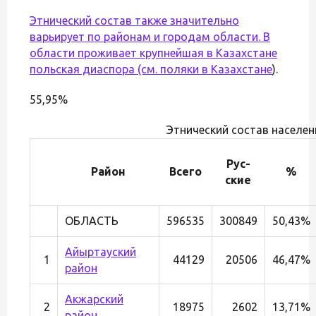
Этнический состав также значительно
варьирует по районам и городам области. В
области проживает крупнейшая в Казахстане
польская диаспора (см.
поляки в Казахстане
).
55,95%
Этнический состав населен
Рус-
Район
Всего
%
ские
ОБЛАСТЬ
596535
300849
50,43%
Айыртауский
1
44129
20506
46,47%
район
Акжарский
2
18975
2602
13,71%
район