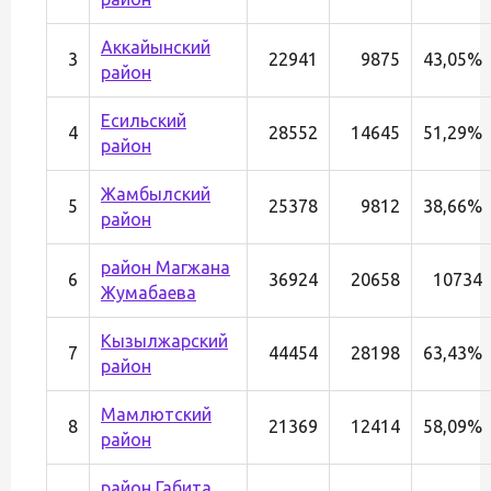
Аккайынский
3
22941
9875
43,05%
район
Есильский
4
28552
14645
51,29%
район
Жамбылский
5
25378
9812
38,66%
район
район Магжана
6
36924
20658
10734
Жумабаева
Кызылжарский
7
44454
28198
63,43%
район
Мамлютский
8
21369
12414
58,09%
район
район Габита