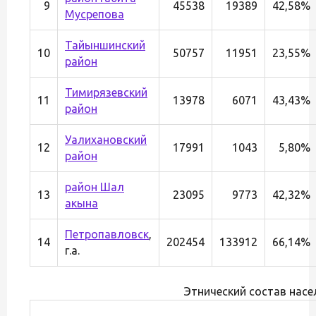
9
45538
19389
42,58%
Мусрепова
Тайыншинский
10
50757
11951
23,55%
район
Тимирязевский
11
13978
6071
43,43%
район
Уалихановский
12
17991
1043
5,80%
район
район Шал
13
23095
9773
42,32%
акына
Петропавловск
,
14
202454
133912
66,14%
г.а.
Этнический состав насе