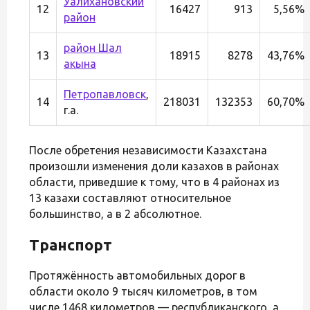
Уалихановский
12
16427
913
5,56%
район
район Шал
13
18915
8278
43,76%
акына
Петропавловск
,
14
218031
132353
60,70%
г.а.
После обретения независимости Казахстана
произошли изменения доли казахов в районах
области, приведшие к тому, что в 4 районах из
13 казахи составляют относительное
большинство, а в 2 абсолютное.
Транспорт
Протяжённость автомобильных дорог в
области около 9 тысяч километров, в том
числе 1468 километров — республиканского, а