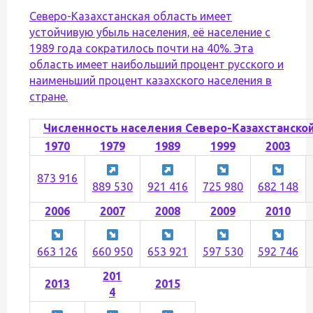
Северо-Казахстанская область имеет
устойчивую убыль населения, её население с
1989 года сократилось почти на 40%. Эта
область имеет наибольший процент русского и
наименьший процент казахского населения в
стране.
Численность населения Северо-Казахстанско
1970
1979
1989
1999
2003
873 916
889 530
921 416
725 980
682 148
2006
2007
2008
2009
2010
663 126
660 950
653 921
597 530
592 746
201
2013
2015
4