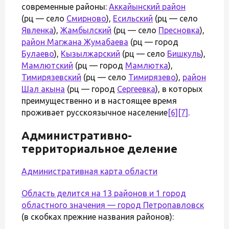
современные районы:
Аккайынский район
(рц — село
Смирново
),
Есильский
(рц — село
Явленка
),
Жамбылский
(рц — село
Пресновка
),
район Магжана Жумабаева
(рц — город
Булаево
),
Кызылжарский
(рц — село
Бишкуль
),
Мамлютский
(рц — город
Мамлютка
),
Тимирязевский
(рц — село
Тимирязево
),
район
Шал акына
(рц — город
Сергеевка
), в которых
преимущественно и в настоящее время
проживает русскоязычное население
[6]
[7]
.
Административно-
территориальное деление
Административная карта области
Область делится на 13 районов и 1 город
областного значения — город
Петропавловск
(в скобках прежние названия районов):