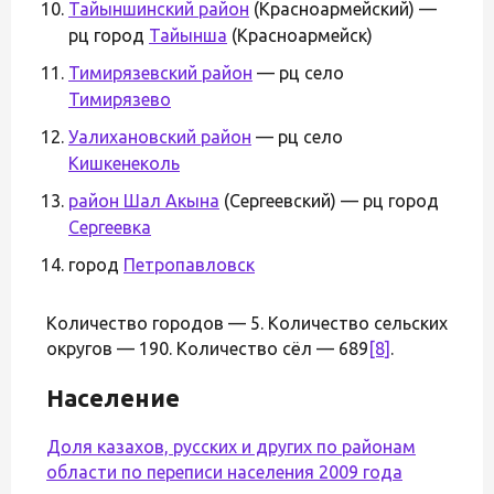
Тайыншинский район
(Красноармейский) —
рц город
Тайынша
(Красноармейск)
Тимирязевский район
— рц село
Тимирязево
Уалихановский район
— рц село
Кишкенеколь
район Шал Акына
(Сергеевский) — рц город
Сергеевка
город
Петропавловск
Количество городов — 5. Количество сельских
округов — 190. Количество сёл — 689
[8]
.
Население
Доля казахов, русских и других по районам
области по переписи населения 2009 года