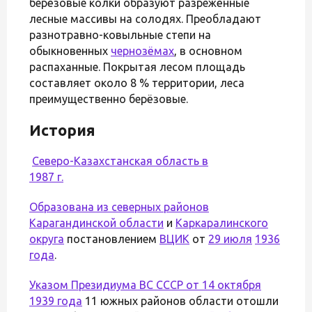
берёзовые колки образуют разрежённые
лесные массивы на солодях. Преобладают
разнотравно-ковыльные степи на
обыкновенных
чернозёмах
, в основном
распаханные. Покрытая лесом площадь
составляет около 8 % территории, леса
преимущественно берёзовые.
История
Северо-Казахстанская область в
1987 г.
Образована из северных районов
Карагандинской области
и
Каркаралинского
округа
постановлением
ВЦИК
от
29 июля
1936
года
.
Указом Президиума ВС СССР от 14 октября
1939 года
11 южных районов области отошли