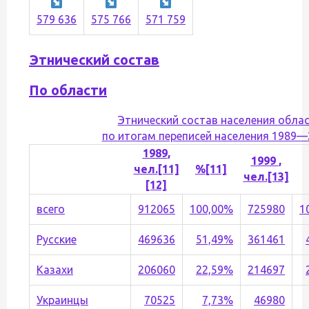
579 636
575 766
571 759
Этнический состав
По области
Этнический состав населения облас
по итогам переписей населения 1989—2
1989
,
1999
,
чел.
[11]
%
[11]
чел.
[13]
[12]
всего
912065
100,00%
725980
1
Русские
469636
51,49%
361461
Казахи
206060
22,59%
214697
Украинцы
70525
7,73%
46980