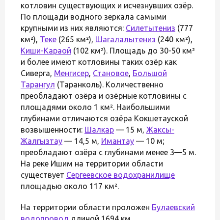
котловин существующих и исчезнувших озёр.
По площади водного зеркала самыми
крупными из них являются:
Силетытениз
(777
км²),
Теке
(265 км²),
Шагалалытениз
(240 км²),
Киши-Караой
(102 км²). Площадь до 30-50 км²
и более имеют котловины таких озёр как
Сиверга,
Менгисер
,
Становое
,
Большой
Тарангул
(Таранколь). Количественно
преобладают озёра и озёрные котловины с
площадями около 1 км². Наибольшими
глубинами отличаются озёра Кокшетауской
возвышенности:
Шалкар
— 15 м,
Жаксы-
Жалгызтау
— 14,5 м,
Имантау
— 10 м;
преобладают озёра с глубинами менее 3—5 м.
На реке Ишим на территории области
существует
Сергеевское водохранилище
площадью около 117 км².
На территории области проложен
Булаевский
водопровод
длиной 1694 км,