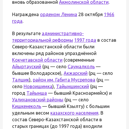
вновь образованной
Акмолинской области
.
Награждена
орденом Ленина
28 октября
1966
года
.
В результате
административно-
территориальной реформы
1997 года
в состав
Северо-Казахстанской области были
включены ряд районов упразднённой
Кокчетавской области
(современные
Айыртауский
(рц — село
Саумалколь
—
бывшее Володарское),
Акжарский
(рц — село
Талшик
),
район им. Габита Мусрепова
(рц —
село
Новоишимка
),
Тайыншинский
(рц —
город
Тайынша
— бывший Красноармейск) и
Уалихановский районы
(рц — село
Кишкенеколь
— бывший Кзылту) с большим
удельным весом
казахского населения
. В
состав Северо-Казахстанской области в
старых границах (до 1997 года) входили