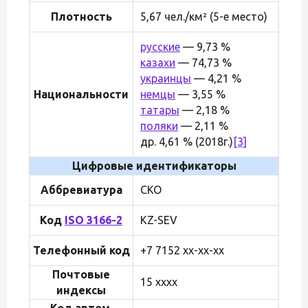
Плотность
5,67 чел./км² (5-е место)
русские
— 9,73 %
казахи
— 74,73 %
украинцы
— 4,21 %
Национальности
немцы
— 3,55 %
татары
— 2,18 %
поляки
— 2,11 %
др. 4,61 % (2018г.)
[3]
Цифровые идентификаторы
Аббревиатура
СКО
Код
ISO 3166-2
KZ-SEV
Телефонный код
+7 7152 xx-xx-xx
Почтовые
15 xxxx
индексы
Код автом.