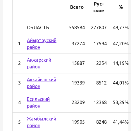
Рус-
Всего
%
ские
ОБЛАСТЬ
558584
277807
49,73%
Айыртауский
1
37274
17594
47,20%
район
Акжарский
2
15887
2254
14,19%
район
Аккайынский
3
19339
8512
44,01%
район
Есильский
4
23209
12368
53,29%
район
Жамбылский
5
19905
8248
41,44%
район