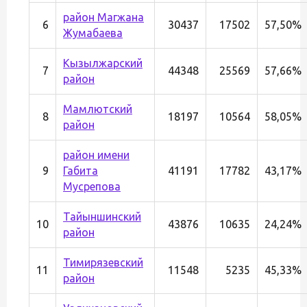
район Магжана
6
30437
17502
57,50%
Жумабаева
Кызылжарский
7
44348
25569
57,66%
район
Мамлютский
8
18197
10564
58,05%
район
район имени
9
Габита
41191
17782
43,17%
Мусрепова
Тайыншинский
10
43876
10635
24,24%
район
Тимирязевский
11
11548
5235
45,33%
район