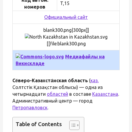
T,15
номеров
Официальный сайт
blank300.png|300px]]
[[file:blank300.png
Медиафайлы на
Викискладе
Се́веро-Казахста́нская о́бласть
(
каз.
Солтүстік Қазақстан облысы) — одна из
четырнадцати
областей
в составе
Казахстана
.
Административный центр — город
Петропавловск
.
Table of Contents