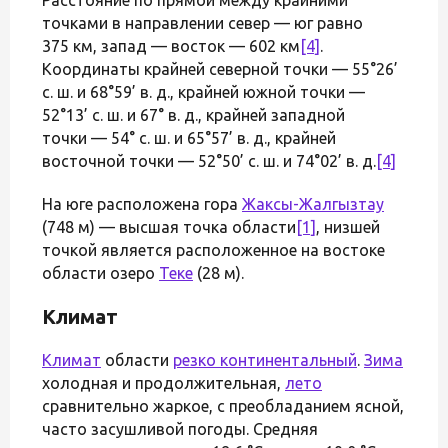
точками в направлении север — юг равно
375 км, запад — восток — 602 км
[4]
.
Координаты крайней северной точки — 55°26’
с. ш. и 68°59’ в. д., крайней южной точки —
52°13’ с. ш. и 67° в. д., крайней западной
точки — 54° с. ш. и 65°57’ в. д., крайней
восточной точки — 52°50’ с. ш. и 74°02’ в. д.
[4]
На юге расположена гора
Жаксы-Жалгызтау
(748 м) — высшая точка области
[1]
, низшей
точкой является расположенное на востоке
области озеро
Теке
(28 м).
Климат
Климат
области
резко континентальный
.
Зима
холодная и продолжительная,
лето
сравнительно жаркое, с преобладанием ясной,
часто засушливой погоды. Средняя