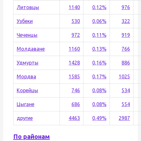
Литовцы
1140
0,12%
976
Узбеки
530
0,06%
322
Чеченцы
972
0,11%
919
Молдаване
1160
0,13%
766
Удмурты
1428
0,16%
886
Мордва
1585
0,17%
1025
Корейцы
746
0,08%
534
Цыгане
686
0,08%
554
другие
4463
0,49%
2987
По районам