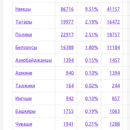
Немцы
86716
9,51%
41157
Татары
19977
2,19%
16472
Поляки
22917
2,51%
18757
Белорусы
16388
1,80%
11184
Азербайджанцы
1394
0,15%
1457
Армяне
940
0,10%
1394
Таджики
164
0,02%
244
Ингуши
942
0,10%
857
Башкиры
1755
0,19%
1063
Чуваши
1941
0,21%
1288