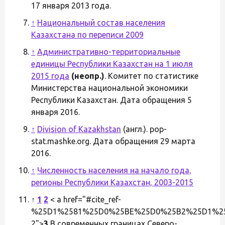
17 января 2013 года.
↑
Национальный состав населения
Казахстана по переписи 2009
↑
Административно-территориальные
единицы Республики Казахстан на 1 июля
2015 года
(неопр.)
. Комитет по статистике
Министерства национальной экономики
Республики Казахстан. Дата обращения 5
января 2016.
↑
Division of Kazakhstan
(англ.). pop-
stat.mashke.org. Дата обращения 29 марта
2016.
↑
Численность населения на начало года,
регионы Республики Казахстан, 2003-2015
↑
1
2
< a href="#cite_ref-
%25D1%2581%25D0%25BE%25D0%25B2%25D1%25
2">
3
В современных границах Северо-