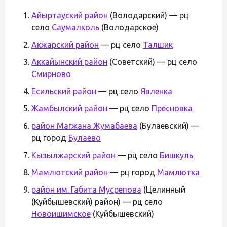
Айыртауский район
(Володарский) — рц
село
Саумалколь
(Володарское)
Акжарский район
— рц село
Талшик
Аккайынский район
(Советский) — рц село
Смирново
Есильский район
— рц село
Явленка
Жамбылский район
— рц село
Пресновка
район Магжана Жумабаева
(Булаевский) —
рц город
Булаево
Кызылжарский район
— рц село
Бишкуль
Мамлютский район
— рц город
Мамлютка
район им. Габита Мусрепова
(Целинный
(Куйбышевский) район) — рц село
Новоишимское
(Куйбышевский)