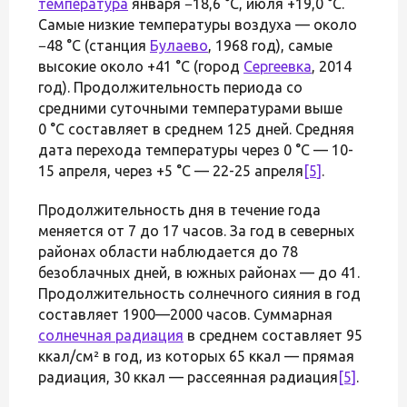
температура
января −18,6 °C, июля +19,0 °C.
Самые низкие температуры воздуха — около
−48 °C (станция
Булаево
, 1968 год), самые
высокие около +41 °C (город
Сергеевка
, 2014
год). Продолжительность периода со
средними суточными температурами выше
0 °C составляет в среднем 125 дней. Средняя
дата перехода температуры через 0 °C — 10-
15 апреля, через +5 °C — 22-25 апреля
[5]
.
Продолжительность дня в течение года
меняется от 7 до 17 часов. За год в северных
районах области наблюдается до 78
безоблачных дней, в южных районах — до 41.
Продолжительность солнечного сияния в год
составляет 1900—2000 часов. Суммарная
солнечная радиация
в среднем составляет 95
ккал/см² в год, из которых 65 ккал — прямая
радиация, 30 ккал — рассеянная радиация
[5]
.