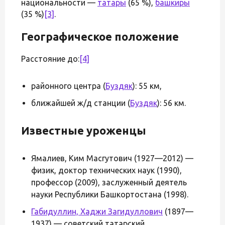
национальности —
татары
(65 %),
башкиры
(35 %)
[3]
.
Географическое положение
Расстояние до:
[4]
районного центра (
Буздяк
): 55 км,
ближайшей ж/д станции (
Буздяк
): 56 км.
Известные уроженцы
Ямалиев, Ким Масгутович (1927—2012) —
физик, доктор технических наук (1990),
профессор (2009), заслуженный деятель
науки Республики Башкортостана (1998).
Габидуллин, Хаджи Загидуллович
(1897—
1937) — советский татарский