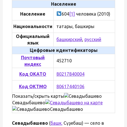
Население
Население
604
[1]
человека (2010)
Национальности
татары, башкиры
Официальный
башкирский
,
русский
язык
Цифровые идентификаторы
Почтовый
452710
индекс
Код ОКАТО
80217840004
Код ОКТМО
80617440106
Показать/скрыть карты
Севадыбашево
Севадыбашево
Севадыбашево
(
башк.
Сәүәҙебаш) — село в