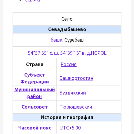
Село
Севадыбашево
башк.
Сәүәҙебаш
54°57′35″ с. ш. 54°39′13″ в. д.
H
G
Я
O
L
Страна
Россия
Субъект
Башкортостан
Федерации
Муниципальный
Буздякский
район
Сельсовет
Тюрюшевский
История и география
Часовой пояс
UTC+5:00