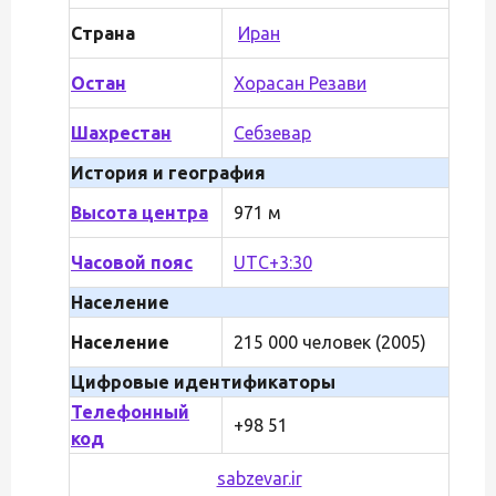
Страна
Иран
Остан
Хорасан Резави
Шахрестан
Себзевар
История и география
Высота центра
971 м
Часовой пояс
UTC+3:30
Население
Население
215 000 человек (2005)
Цифровые идентификаторы
Телефонный
+98 51
код
sabzevar.ir