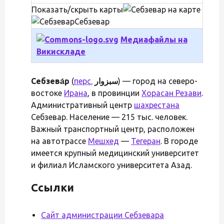
Показать/скрыть карты
Себзевар
Медиафайлы на
Викискладе
Себзева́р
(
перс.
سبزوار
‎) — город на северо-
востоке
Ирана
, в провинции
Хорасан Резави
.
Административный центр
шахрестана
Себзевар. Население — 215 тыс. человек.
Важный транспортный центр, расположен
на автотрассе
Мешхед
—
Тегеран
. В городе
имеется крупный медицинский университет
и филиал Исламского университета Азад.
Ссылки
Сайт администрации Себзевара