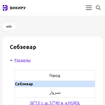
wiki
Себзевар
Разделы:
Город
Себзевар
سبزوار
36°13′ с. ш. 57°40′ в. д.
H
G
Я
O
L