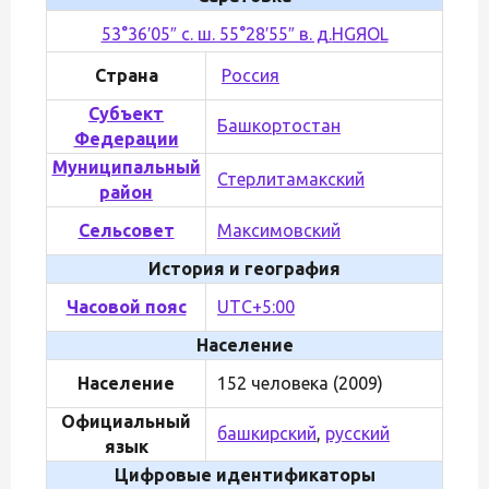
53°36′05″ с. ш. 55°28′55″ в. д.
H
G
Я
O
L
Страна
Россия
Субъект
Башкортостан
Федерации
Муниципальный
Стерлитамакский
район
Сельсовет
Максимовский
История и география
Часовой пояс
UTC+5:00
Население
Население
152 человека (2009)
Официальный
башкирский
,
русский
язык
Цифровые идентификаторы