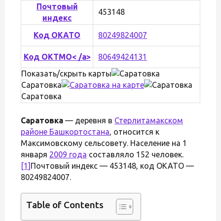
Почтовый
453148
индекс
Код ОКАТО
80249824007
Код ОКТМО< /a>
80649424131
Показать/скрыть карты
Саратовка
Саратовка
Саратовка
— деревня в
Стерлитамакском
районе Башкортостана
, относится к
Максимовскому сельсовету. Население на 1
января
2009 года
составляло 152 человек.
[1]
Почтовый индекс — 453148, код ОКАТО —
80249824007.
Table of Contents