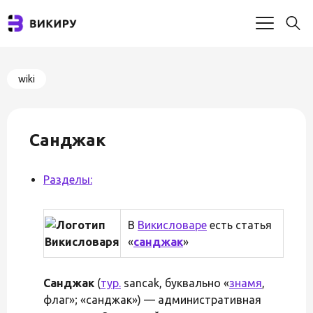
wiki
Санджак
Разделы:
В
Викисловаре
есть статья
«
санджак
»
Санджак
(
тур.
sancak, буквально «
знамя
,
флаг»; «санджак») — административная