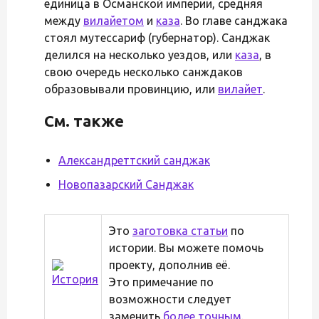
единица в Османской империи, средняя
между
вилайетом
и
каза
. Во главе санджака
стоял мутессариф (губернатор). Санджак
делился на несколько уездов, или
каза
, в
свою очередь несколько санждаков
образовывали провинцию, или
вилайет
.
См. также
Александреттский санджак
Новопазарский Санджак
Это
заготовка статьи
по
истории. Вы можете помочь
проекту, дополнив её.
Это примечание по
возможности следует
заменить
более точным
.