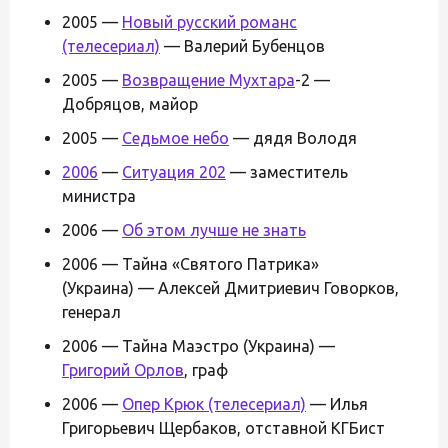
2005 —
Новый русский романс
(телесериал)
— Валерий Бубенцов
2005 —
Возвращение Мухтара
-2 —
Добряцов, майор
2005 —
Седьмое небо
— дядя Володя
2006
—
Ситуация 202
— заместитель
министра
2006 —
Об этом лучше не знать
2006 — Тайна «Святого Патрика»
(Украина) — Алексей Дмитриевич Говорков,
генерал
2006 — Тайна Маэстро (Украина) —
Григорий Орлов
, граф
2006 —
Опер Крюк (телесериал)
— Илья
Григорьевич Щербаков, отставной КГБист