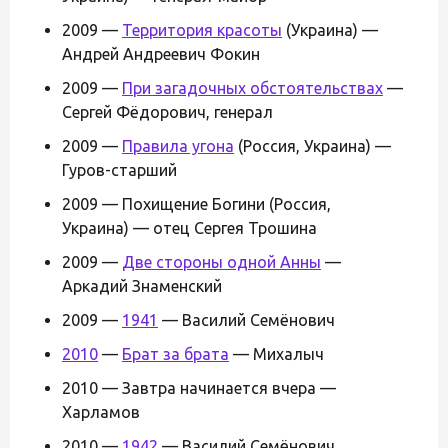
2009 —
Территория красоты
(Украина) —
Андрей Андреевич Фокин
2009 —
При загадочных обстоятельствах
—
Сергей Фёдорович, генерал
2009 —
Правила угона
(Россия, Украина) —
Гуров-старший
2009 — Похищение Богини (Россия,
Украина) — отец Сергея Трошина
2009 —
Две стороны одной Анны
—
Аркадий Знаменский
2009 —
1941
— Василий Семёнович
2010
—
Брат за брата
— Михалыч
2010 — Завтра начинается вчера —
Харламов
2010 —
1942
— Василий Семёнович