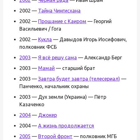
2002 —
Тайна Чингисхана
2002 —
Прощание с Каиром
— Георгий
Васильевич / Гога
2002 —
Кукла
— Давыдов Игорь Иосифович,
полковник ФСБ
2003
—
Я всё решу сама
— Александр Берг
2003 —
Мамай
— старший брат
2003 —
Завтра будет завтра (телесериал)
—
Панченко, начальник охраны
2003 — Дух земли (Украина) — Пётр
Казаченко
2004
—
Джокер
2004 —
А жизнь продолжается
2005
—
Второй фронт
— полковник МГБ