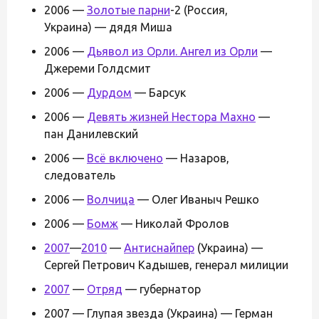
2006 —
Золотые парни
-2 (Россия,
Украина) — дядя Миша
2006 —
Дьявол из Орли. Ангел из Орли
—
Джереми Голдсмит
2006 —
Дурдом
— Барсук
2006 —
Девять жизней Нестора Махно
—
пан Данилевский
2006 —
Всё включено
— Назаров,
следователь
2006 —
Волчица
— Олег Иваныч Решко
2006 —
Бомж
— Николай Фролов
2007
—
2010
—
Антиснайпер
(Украина) —
Сергей Петрович Кадышев, генерал милиции
2007
—
Отряд
— губернатор
2007 — Глупая звезда (Украина) — Герман