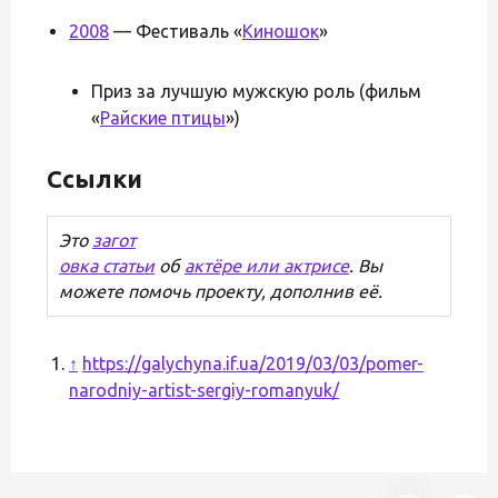
2008
— Фестиваль «
Киношок
»
Приз за лучшую мужскую роль (фильм
«
Райские птицы
»)
Ссылки
Это
загот
овка статьи
об
актёре или актрисе
. Вы
можете помочь проекту, дополнив её.
↑
https://galychyna.if.ua/2019/03/03/pomer-
narodniy-artist-sergiy-romanyuk/