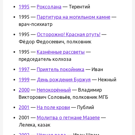
1995
—
Роксолана
— Терентий
1995 —
Партитура на могильном камне
—
врач-психиатр
1995 —
Осторожно! Красная ртуть!
—
Фёдор Федосеевич, полковник
1995 —
Казнённые рассветы
—
председатель колхоза
1997
—
Приятель покойника
— Иван
1999
—
День рождения Буржуя
— Нежный
2000
—
Непокорённый
— Владимир
Викторович Соловьёв, полковник МГБ
2001
—
На поле крови
— Публий
2001 —
Молитва о гетмане Мазепе
—
Лелека, казак
2002
—
Чёрная рада
— Иван Шрам