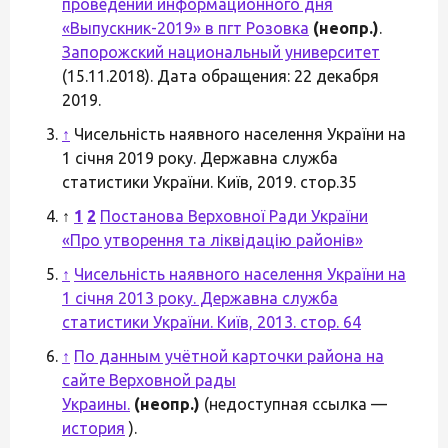
проведении информационного дня
«Выпускник-2019» в пгт Розовка
(неопр.)
.
Запорожский национальный университет
(15.11.2018). Дата обращения: 22 декабря
2019.
↑
Чисельність наявного населення України на
1 січня 2019 року. Державна служба
статистики України. Київ, 2019. стор.35
↑
1
2
Постанова Верховної Ради України
«Про утворення та ліквідацію районів»
↑
Чисельність наявного населення України на
1 січня 2013 року. Державна служба
статистики України. Київ, 2013. стор. 64
↑
По данным учётной карточки района на
сайте Верховной рады
Украины.
(неопр.)
(недоступная ссылка —
история
).