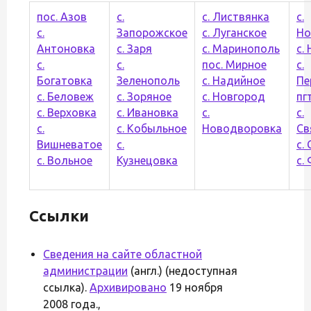
пос. Азов
с.
с. Листвянка
с.
с.
Запорожское
с. Луганское
Но
Антоновка
с. Заря
с. Маринополь
с.
с.
с.
пос. Мирное
с.
Богатовка
Зеленополь
с. Надийное
Пе
с. Беловеж
с. Зоряное
с. Новгород
пг
с. Верховка
с. Ивановка
с.
с.
с.
с. Кобыльное
Новодворовка
Св
Вишневатое
с.
с.
с. Вольное
Кузнецовка
с.
Ссылки
Сведения на сайте областной
администрации
(англ.) (недоступная
ссылка).
Архивировано
19 ноября
2008 года.,