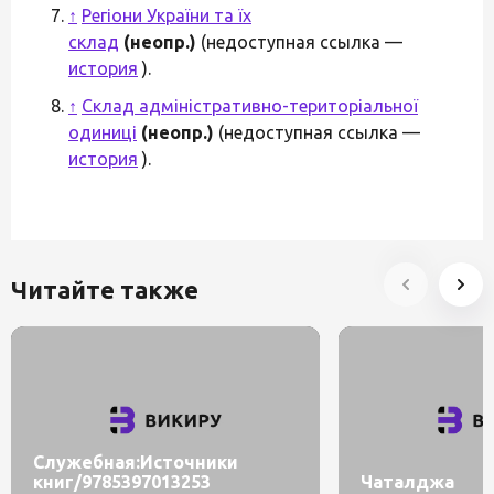
↑
Регіони України та їх
склад
(неопр.)
(недоступная ссылка —
история
).
↑
Склад адміністративно-територіальної
одиниці
(неопр.)
(недоступная ссылка —
история
).
Читайте также
Служебная:Источники
книг/9785397013253
Чаталджа