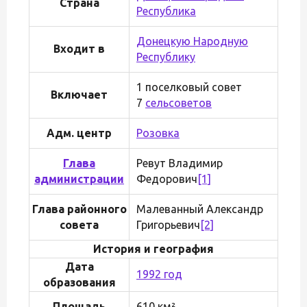
Страна
Республика
Донецкую Народную
Входит в
Республику
1 поселковый совет
Включает
7
сельсоветов
Адм. центр
Розовка
Глава
Ревут Владимир
администрации
Федорович
[1]
Глава районного
Малеванный Александр
совета
Григорьевич
[2]
История и география
Дата
1992 год
образования
Площадь
610 км²