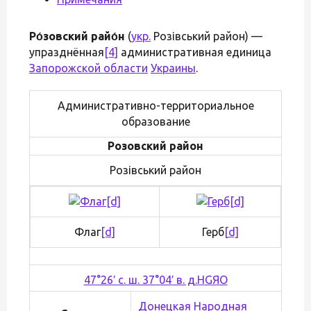
Ро́зовский райо́н
(
укр.
Розівський район) —
упразднённая
[4]
административная единица
Запорожской области
Украины
.
Административно-территориальное
образование
Розовский район
Розівський район
Флаг
[d]
Герб
[d]
47°26′ с. ш. 37°04′ в. д.
H
G
Я
O
Донецкая Народная