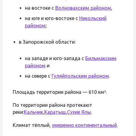
на востоке с
Волновахским районом
,
на юге и юго-востоке с
Никольский
районом
;
в Запорожской области:
на западе и юго-запада с
Бильмакским
районом
и
на севере с
Гуляйпольским районом
.
Площадь территории района — 610 км².
По территории района протекают
реки:
Кальчик
,
Каратыш
,
Сухие Ялы
.
Климат тёплый,
умеренно континентальный
.