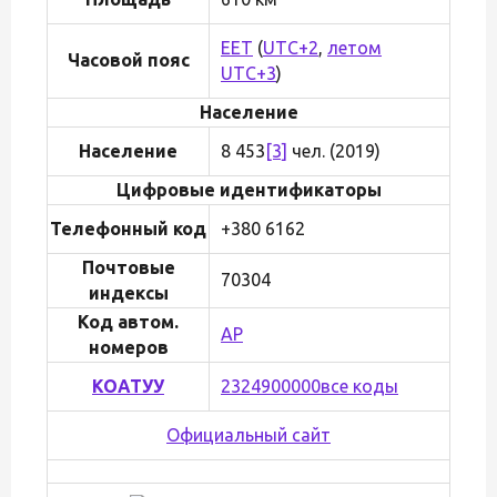
EET
(
UTC+2
,
летом
Часовой пояс
UTC+3
)
Население
Население
8 453
[3]
чел. (2019)
Цифровые идентификаторы
Телефонный код
+380 6162
Почтовые
70304
индексы
Код автом.
АР
номеров
КОАТУУ
2324900000
все коды
Официальный сайт