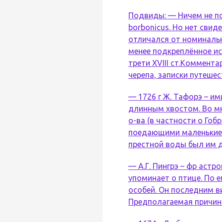
Подвиды: — Ничем не по
borbonicus. Но нет свид
отличался от номинальн
менее подкреплённое ист
трети XVIII ст.Коммент
черепа, записки путешес
— 1726 г Ж. Тафорэ – и
длинным хвостом. Во мн
о-ва (в частности о Гобр
поедающими маленькие ч
престной воды был им д
— А.Г. Пингрэ – фр астр
упоминает о птице. По е
особей. Он последним в
Предполагаемая причина