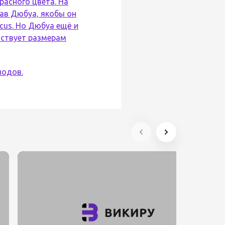
расного цвета. На
вав Дюбуа, якобы он
icus. Но Дюбуа ещё и
тствует размерам
лодов.