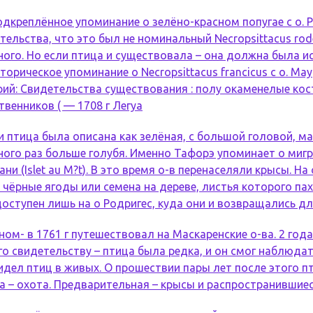
дкреплённое упоминание о зелёно-красном попугае с о. Ро
етельства, что это был не номинальный Necropsittacus rode
ого. Но если птица и существовала – она должна была ис
орическое упоминание о Necropsittacus francicus с о. Мау
арий: Свидетельства существования : полу окаменелые кос
твенников ( — 1708 г Легуа
ми птица была описана как зелёная, с большой головой, 
ого раз больше голубя. Именно Тафорэ упоминает о миг
ани (Islet au M?t). В это время о-в перенаселяли крысы. Н
ёрные ягоды или семена на дереве, листья которого пах
оступен лишь на о Родригес, куда они и возвращались дл
оном- в 1761 г путешествовал на Маскаренские о-ва. 2 год
го свидетельству – птица была редка, и он смог наблюда
идел птиц в живых. О прошествии пары лет после этого пт
 – охота. Предварительная – крысы и распространившиес