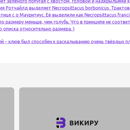
ет зелёного попугая с хвостом, головой и надкрыльями к
ия Ротчайлд выделяет Necropsittacus borbonicus. Тракто
ице с о Мауритиус. Её выделили как Necropsittacus franc
по размеру меньше, чем голубь. Что в принципе не соотве
го описка относительно размера. )
й – клюв был способен к раскалыванию очень твёрдых п