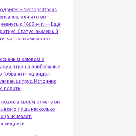
дригес – Necropsittacus
ricanus, или что он
чезнуть к 1660-м г. — Ещё
ритиус. Статус: вымер к 3
ти, часть окаменелого
массивным клювом и
рации птиц на прибрежные
а о Гобрани птиц видел
ли как цитрус. Источник
я попить.
а позже в своём отчёте он
ть всего лишь несколько
ица исчезает.
я хищники.