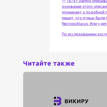
— 1674 г Дюбуа описыва
основании этого описан
упоминает о подобной пт
пишет, что птицы были 
Necropsittacus. Или у не
По исследованиям косте
Читайте также