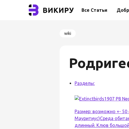
Все Статьи
Добр
wiki
Родриге
Разделы:
Размер: возможно +- 50 
Мауритиус)Среда обитан
длинный. Клюв большой