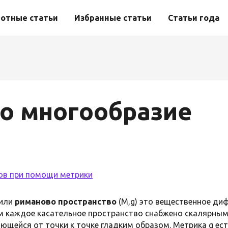
отные статьи
Избранные статьи
Статьи года
о многообразие
лов при помощи метрики
или
риманово пространство
(M,g) это вещественное ди
м каждое касательное пространство снабжено скалярны
яющейся от точки к точке гладким образом. Метрика g е