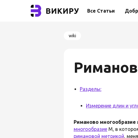
Все Статьи
Добр
wiki
Риманов
Разделы:
Измерение длин и уг
Риманово многообразие
многообразие
M, в которо
римановой метрикой
, мен