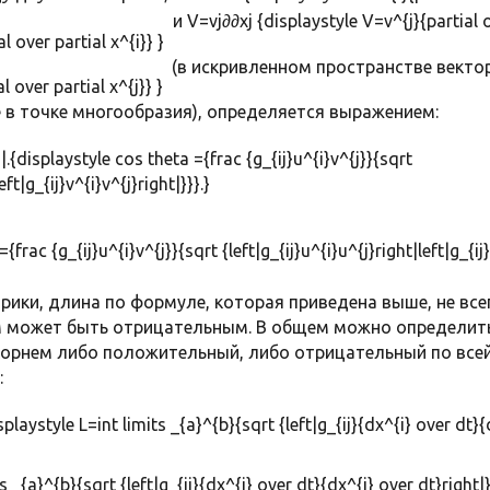
и V=vj∂∂xj {displaystyle V=v^{j}{partial ov
(в искривленном пространстве векто
 в точке многообразия), определяется выражением:
vj|.{displaystyle cos theta ={frac {g_{ij}u^{i}v^{j}}{sqrt
eft|g_{ij}v^{i}v^{j}right|}}}.}
ики, длина по формуле, которая приведена выше, не все
м может быть отрицательным. В общем можно определить
корнем либо положительный, либо отрицательный по всей
:
playstyle L=int limits _{a}^{b}{sqrt {left|g_{ij}{dx^{i} over dt}{d