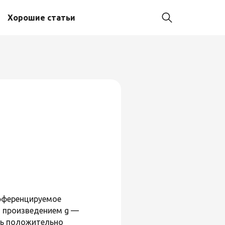
Хорошие статьи
фференцируемое
м произведением g —
сть положительно