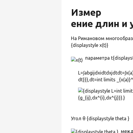
Измер
ение длин и
На Римановом многообразии
{displaystyle x(t)}
параметра t{displayst
L=∫abgijdxidtdxjdtdt=∫x(a)
dt}}},dt=int limits _{x(a)}^
Угол θ {displaystyle theta }
между 