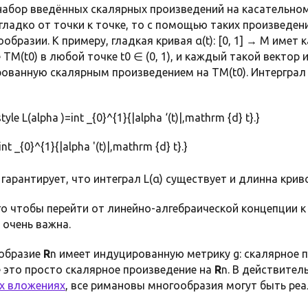
 набор введённых скалярных произведений на касательно
гладко от точки к точке, то с помощью таких произведен
бразии. К примеру, гладкая кривая α(t): [0, 1] → M имет к
M(t0) в любой точке t0 ∈ (0, 1), и каждый такой вектор име
ованную скалярным произведением на TM(t0). Интерграл
tyle L(alpha )=int _{0}^{1}{|alpha ‘(t)|,mathrm {d} t}.}
 1] гарантирует, что интеграл L(α) существует и длинна кри
ого чтобы перейти от линейно-алгебраической концепции
 очень важна.
образие
R
n имеет индуцированную метрику g: скалярное 
 это просто скалярное произведение на
R
n. В действител
х вложениях
, все римановы многообразия могут быть ре