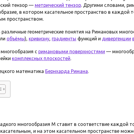
ский тензор —
метрический тензор
. Другими словами, р
разие, в котором касательное пространство в каждой т
ым пространством.
 различные геометрические понятия на Римановых многоо
или
объёмы
),
кривизну
,
градиенты
функций и
дивергенции
 многообразия с
римановыми поверхностями
— многообр
лейки
комплексных плоскостей
.
мецкого математика
Бернхарда Римана
.
ладкого многообразия M ставит в соответствие каждой т
касательным, и на этом касательном пространстве можн