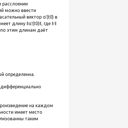
м расслоении
ий можно ввести
асательный вектор α′(t0) в
ет длину ‖α′(t0)‖, где ‖·‖
 по этим длинам даёт
вой определенна.
 к дифференциально
произведение на каждом
ьности имеет место
ализованны таким