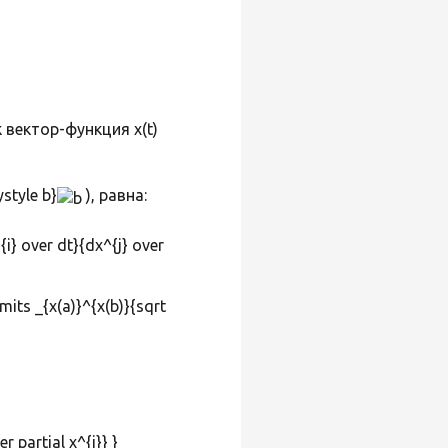
вектор-функция x(t)
style b}
), равна:
{i} over dt}{dx^{j} over
partial x^{i}} }