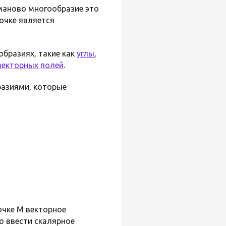
иманово многообразие это
очке является
бразиях, такие как
углы
,
векторных полей
.
азиями, которые
очке M векторное
о ввести скалярное