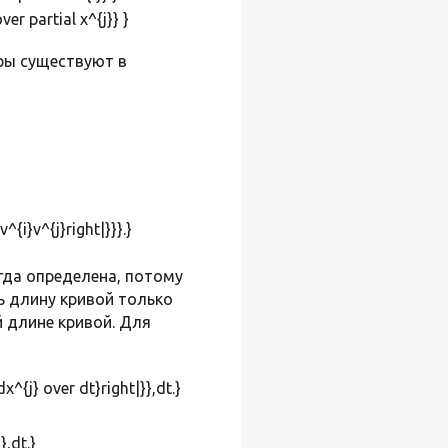
er partial x^{j}} }
ры существуют в
гда определена, потому
 длину кривой только
 длине кривой. Для
x^{j} over dt}right|}},dt.}