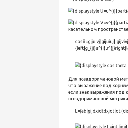
касательном пространстве
cos⁡θ=gijuivj|gijuiuj||gijvi
{left|g_{ij}u^{i}u^{j}right|l
Для псевдоримановой метр
что выражение под корне
если знак выражения под 
псевдоримановой метрики
L=∫ab|gijdxidtdxjdt|dt.{dis