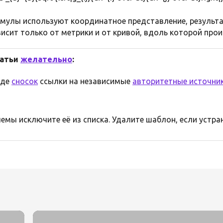
рмулы используют координатное представление, результа
исит только от метрики и от кривой, вдоль которой про
татьи
желательно
:
иде
сносок
ссылки на независимые
авторитетные источни
емы исключите её из списка. Удалите шаблон, если устра