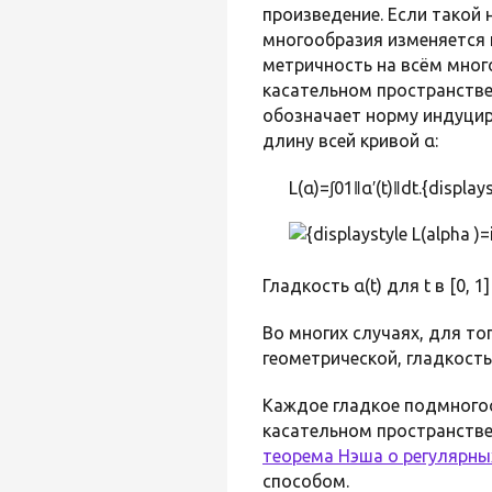
произведение. Если такой
многообразия изменяется 
метричность на всём многоо
касательном пространстве T
обозначает норму индуцир
длину всей кривой α:
L(α)=∫01‖α′(t)‖dt.{displays
Гладкость α(t) для t в [0,
Во многих случаях, для т
геометрической, гладкость
Каждое гладкое подмного
касательном пространстве
теорема Нэша о регулярны
способом.