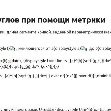
 углов при помощи метрики
, длина сегмента кривой, заданной параметрически (как 
yle t}
, меняющегося от a{displaystyle a}
до b{display
x(b)gijdxidxj.{displaystyle L=int limits _{a}^{b}{sqrt {g_{ij}{dx^
{x(b)}{sqrt {g_{ij},dx^{i},dx^{j}}}.}
двумя векторами, U=ui∂∂xi {displaystyle U=u^{i}{partial over 