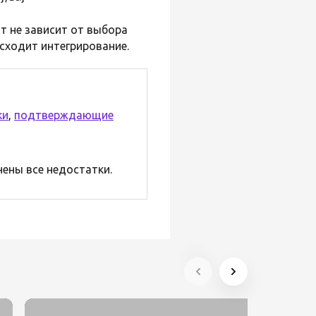
т не зависит от выбора
исходит интегрирование.
ки
,
подтверждающие
нены все недостатки.