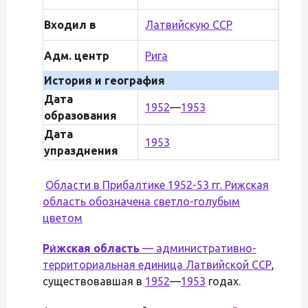
Входил в
Латвийскую ССР
Адм. центр
Рига
История и география
Дата
1952
—
1953
образования
Дата
1953
упразднения
Области в Прибалтике 1952-53 гг. Рижская
область обозначена светло-голубым
цветом
Ри́жская область
— административно-
территориальная единица
Латвийской ССР
,
существовавшая в
1952
—
1953
годах.