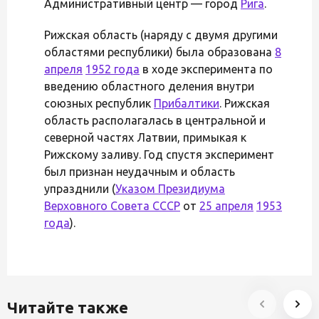
Административный центр — город
Рига
.
Рижская область (наряду с двумя другими
областями республики) была образована
8
апреля
1952 года
в ходе эксперимента по
введению областного деления внутри
союзных республик
Прибалтики
. Рижская
область располагалась в центральной и
северной частях Латвии, примыкая к
Рижскому заливу. Год спустя эксперимент
был признан неудачным и область
упразднили (
Указом Президиума
Верховного Совета СССР
от
25 апреля
1953
года
).
Читайте также