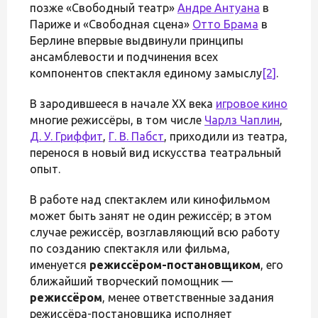
позже «Свободный театр»
Андре Антуана
в
Париже и «Свободная сцена»
Отто Брама
в
Берлине впервые выдвинули принципы
ансамблевости и подчинения всех
компонентов спектакля единому замыслу
[2]
.
В зародившееся в начале XX века
игровое кино
многие режиссёры, в том числе
Чарлз Чаплин
,
Д. У. Гриффит
,
Г. В. Пабст
, приходили из театра,
перенося в новый вид искусства театральный
опыт.
В работе над спектаклем или кинофильмом
может быть занят не один режиссёр; в этом
случае режиссёр, возглавляющий всю работу
по созданию спектакля или фильма,
именуется
режиссёром-постановщиком
, его
ближайший творческий помощник —
режиссёром
, менее ответственные задания
режиссёра-постановщика исполняет