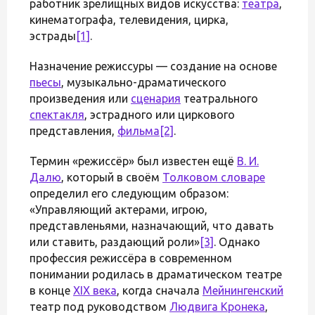
работник зрелищных видов искусства:
театра
,
кинематографа, телевидения, цирка,
эстрады
[1]
.
Назначение режиссуры — создание на основе
пьесы
, музыкально-драматического
произведения или
сценария
театрального
спектакля
, эстрадного или циркового
представления,
фильма
[2]
.
Термин «режиссёр» был известен ещё
В. И.
Далю
, который в своём
Толковом словаре
определил его следующим образом:
«Управляющий актерами, игрою,
представленьями, назначающий, что давать
или ставить, раздающий роли»
[3]
. Однако
профессия режиссёра в современном
понимании родилась в драматическом театре
в конце
XIX века
, когда сначала
Мейнингенский
театр под руководством
Людвига Кронека
,