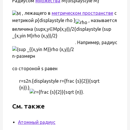
Радиусом
множества
M{displaystyle M}
, лежащего в
метрическом пространстве
с
метрикой ρ{displaystyle rho }
, называется
величина (supx,y∈Mρ(x,y))/2{displaystyle (sup
_{x,yin M}rho (x,y))/2}
. Например, радиус
n-размерн
со стороной s равен
r=s2n.{displaystyle r={frac {s}{2}}{sqrt
{n}}.}
См. также
Атомный радиус