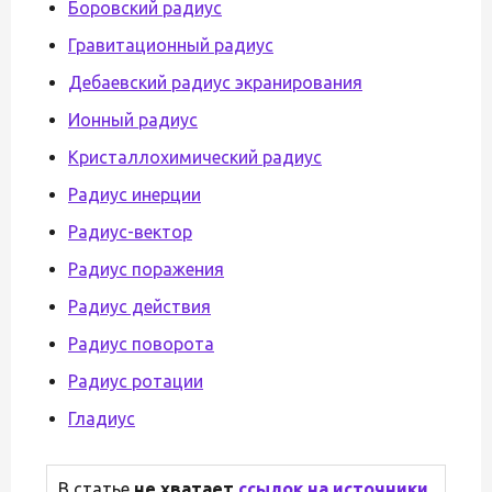
Боровский радиус
Гравитационный радиус
Дебаевский радиус экранирования
Ионный радиус
Кристаллохимический радиус
Радиус инерции
Радиус-вектор
Радиус поражения
Радиус действия
Радиус поворота
Радиус ротации
Гладиус
В статье
не хватает
ссылок на источники