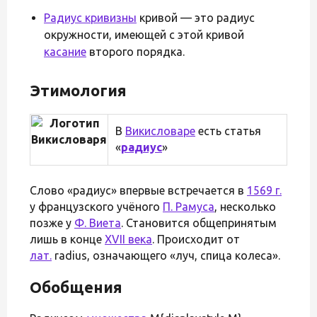
Радиус кривизны
кривой — это радиус
окружности, имеющей с этой кривой
касание
второго порядка.
Этимология
В
Викисловаре
есть статья
«
радиус
»
Слово «радиус» впервые встречается в
1569 г.
у французского учёного
П. Рамуса
, несколько
позже у
Ф. Виета
. Становится общепринятым
лишь в конце
XVII века
. Происходит от
лат.
radius, означающего «луч, спица колеса».
Обобщения