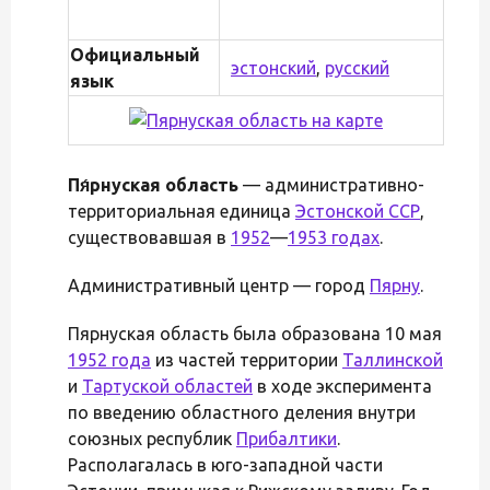
Официальный
эстонский
,
русский
язык
Пя́рнуская область
— административно-
территориальная единица
Эстонской ССР
,
существовавшая в
1952
—
1953 годах
.
Административный центр — город
Пярну
.
Пярнуская область была образована 10 мая
1952 года
из частей территории
Таллинской
и
Тартуской областей
в ходе эксперимента
по введению областного деления внутри
союзных республик
Прибалтики
.
Располагалась в юго-западной части