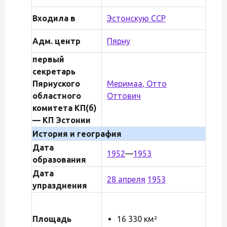
Входила в
Эстонскую ССР
Адм. центр
Пярну
первый
секретарь
Пярнуского
Меримаа, Отто
областного
Оттович
комитета КП(б)
— КП Эстонии
История и география
Дата
1952
—
1953
образования
Дата
28 апреля
1953
упразднения
Площадь
16 330 км²