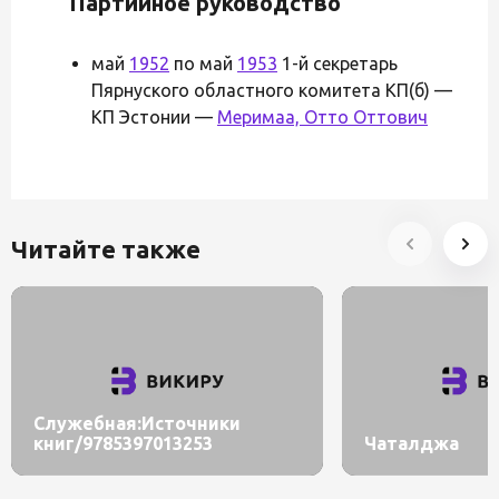
Партийное руководство
май
1952
по май
1953
1-й секретарь
Пярнуского областного комитета КП(б) —
КП Эстонии —
Меримаа, Отто Оттович
Читайте также
Служебная:Источники
книг/9785397013253
Чаталджа