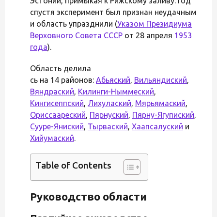
Эстонии, примыкая к Рижскому заливу. Год
спустя эксперимент был признан неудачным
и область упразднили (
Указом Президиума
Верховного Совета СССР
от 28 апреля
1953
года
).
Область делила
сь на 14 районов:
Абьяский
,
Вильяндиский
,
Вяндраский
,
Килинги-Ныммеский
,
Кингисеппский
,
Лихулаский
,
Мярьямаский
,
Ориссаареский
,
Пярнуский
,
Пярну-Ягупиский
,
Сууре-Яниский
,
Тырваский
,
Хаапсалуский
и
Хийумаский
.
Table of Contents
Руководство области