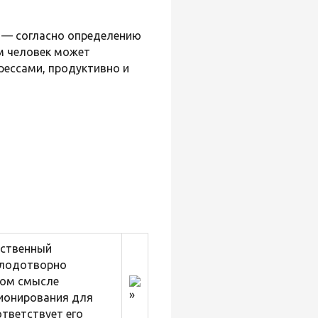
) — согласно определению
ом человек может
рессами, продуктивно и
бственный
плодотворно
ном смысле
ционирования для
ответствует его