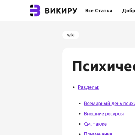
Все Статьи
Добр
wiki
Психиче
Разделы:
Всемирный день псих
Внешние ресурсы
См. также
Примечания