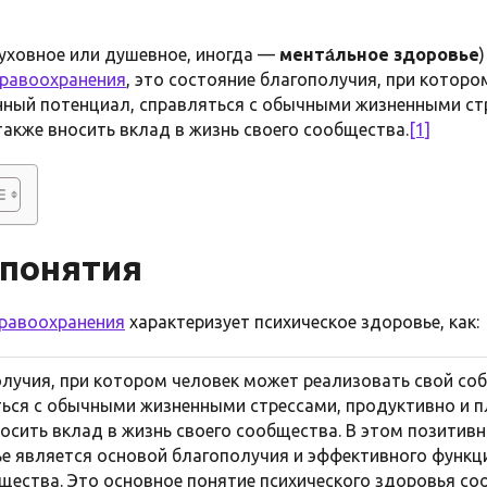
уховное или душевное, иногда —
мента́льное здоровье
дравоохранения
, это состояние благополучия, при котор
нный потенциал, справляться с обычными жизненными ст
акже вносить вклад в жизнь своего сообщества.
[1]
понятия
дравоохранения
характеризует психическое здоровье, как:
лучия, при котором человек может реализовать свой со
ться с обычными жизненными стрессами, продуктивно и 
носить вклад в жизнь своего сообщества. В этом позитив
ье является основой благополучия и эффективного функ
щества. Это основное понятие психического здоровья со