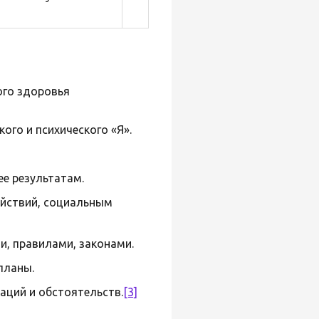
ого здоровья
ого и психического «Я».
ее результатам.
ействий, социальным
, правилами, законами.
планы.
аций и обстоятельств.
[3]