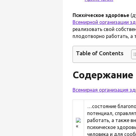
Психи́ческое здоро́вье
(д
Всемирной организации з
реализовать свой собстве
плодотворно работать, а т
Table of Contents
Содержание 
Всемирная организация з
…состояние благопо
потенциал, справля
работать, а также в
психическое здоров
человека и для сооб