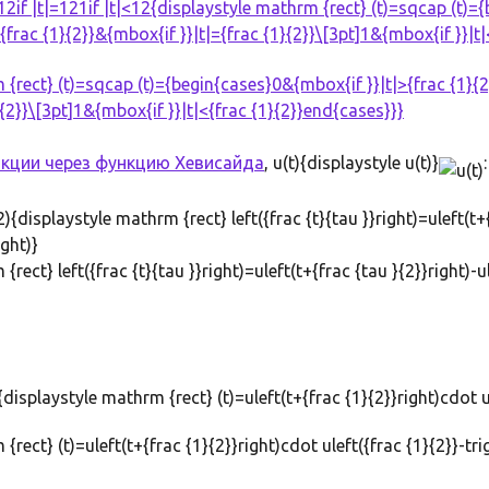
212if |t|=121if |t|<12{displaystyle mathrm {rect} (t)=sqcap (t)
t]{frac {1}{2}}&{mbox{if }}|t|={frac {1}{2}}\[3pt]1&{mbox{if }}|t
нкции через
функцию Хевисайда
, u(t){displaystyle u(t)}
:
{displaystyle mathrm {rect} left({frac {t}{tau }}right)=uleft(t+{
ight)}
displaystyle mathrm {rect} (t)=uleft(t+{frac {1}{2}}right)cdot ul