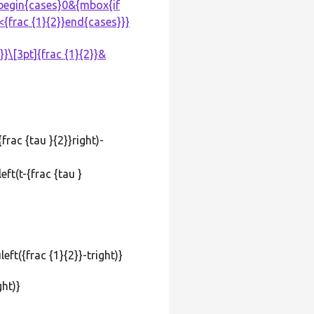
={begin{cases}0&{mbox{if
|<{frac {1}{2}}end{cases}}}
frac {tau }{2}}right)-
eft({frac {1}{2}}-tright)}