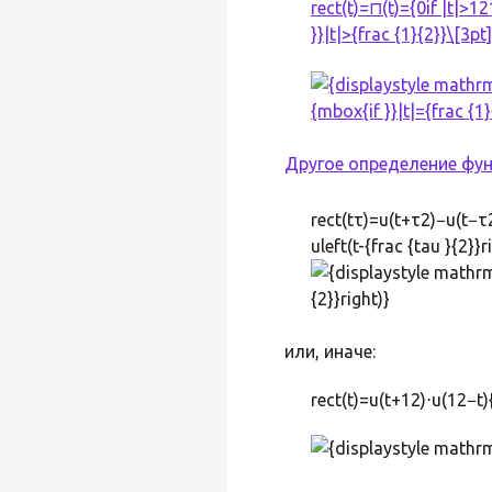
rect(t)=⊓(t)={0if |t|>1
}}|t|>{frac {1}{2}}\[3p
Другое определение фу
rect(tτ)=u(t+τ2)−u(t−τ2)
uleft(t-{frac {tau }{2}}r
или, иначе:
rect(t)=u(t+12)⋅u(12−t){