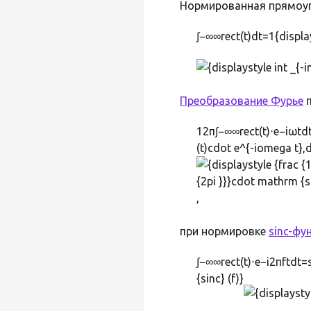
Нормированная прямоуг
∫−∞∞rect(t)dt=1{display
Преобразование Фурье
п
12π∫−∞∞rect(t)⋅e−iωtdt=
(t)cdot e^{-iomega t},d
,
при нормировке
sinc-фу
∫−∞∞rect(t)⋅e−i2πftdt=s
{sinc} (f)}