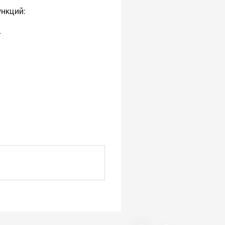
нкций:
}