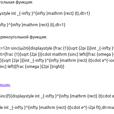
ольная функция:
style int _{-infty }^{infty }mathrm {rect} (t),dt=1}
рямоугольной функции:
12π⋅sinc(ω2π){displaystyle {frac {1}{sqrt {2pi }}}int _{-infty 
t={frac {1}{sqrt {2pi }}}cdot mathrm {sinc} left({frac {omega }{
нкции
,
inc(f){displaystyle int _{-infty }^{infty }mathrm {rect} (t)cdot