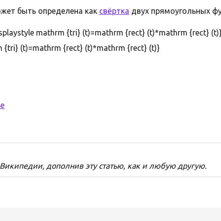
жет быть определена как
свёртка
двух прямоугольных фу
displaystyle mathrm {tri} (t)=mathrm {rect} (t)*mathrm {rect} (t)
ье
 Википедии, дополнив эту статью, как и любую другую.