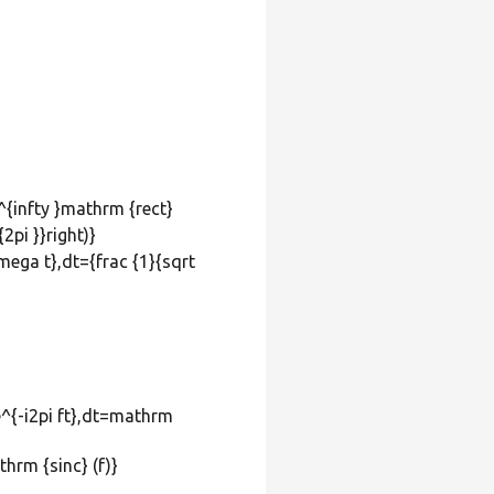
}^{infty }mathrm {rect}
2pi }}right)}
 e^{-i2pi ft},dt=mathrm