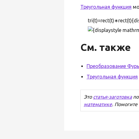
Треугольная функция
мо
tri(t)=rect(t)∗rect(t){
См. также
Преобразование Фур
Треугольная функция
Это
статья-заготовка
по
математике
. Помогите