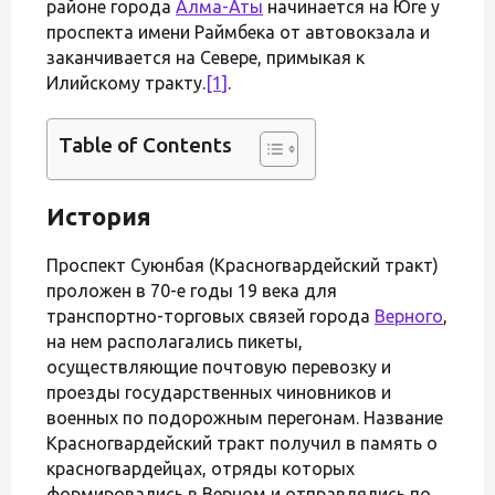
районе города
Алма-Аты
начинается на Юге у
проспекта имени Раймбека от автовокзала и
заканчивается на Севере, примыкая к
Илийскому тракту.
[1]
.
Table of Contents
История
Проспект Суюнбая (Красногвардейский тракт)
проложен в 70-е годы 19 века для
транспортно-торговых связей города
Верного
,
на нем располагались пикеты,
осуществляющие почтовую перевозку и
проезды государственных чиновников и
военных по подорожным перегонам. Название
Красногвардейский тракт получил в память о
красногвардейцах, отряды которых
формировались в Верном и отправлялись по