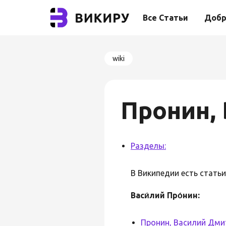
Все Статьи
Добр
wiki
Пронин,
Разделы:
В Википедии есть стать
Васи́лий Про́нин:
Пронин, Василий Дми