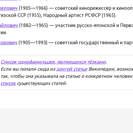
келович
(1905—1966) — советский кинорежиссёр и кинооп
гизской ССР (1955), Народный артист РСФСР (1965).
айлович
(1882—1965) — участник русско-японской и Перв
ии.
хорович
(1905—1993) — советский государственный и пар
Список однофамильцев, являющихся тёзками
.
Если вы попали сюда из
другой статьи
Википедии, возмож
так, чтобы она указывала на статью о конкретном человек
список
существующих статей.