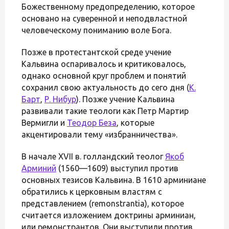
Божественному предопределению, которое
основано на суверенной и неподвластной
человеческому пониманию воле Бога.
Позже в протестантской среде учение
Кальвина оспаривалось и критиковалось,
однако основной круг проблем и понятий
сохранил свою актуальность до сего дня (
К.
Барт
,
Р. Нибур
). Позже учение Кальвина
развивали такие теологи как Петр Мартир
Вермигли и
Теодор Беза
, которые
акцентировали тему «избранничества».
В начале XVII в. голландский теолог
Якоб
Арминий
(1560—1609) выступил против
основных тезисов Кальвина. В 1610 арминиане
обратились к церковным властям с
представлением (remonstrantia), которое
считается изложением доктрины арминиан,
или ремонстрантов. Они выступили против