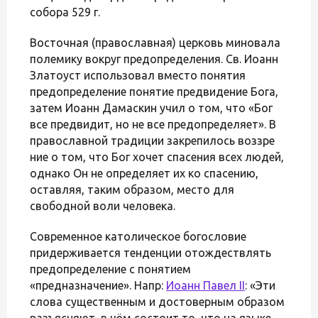
собора 529 г.
Восточная (православная) церковь миновала
полемику вокруг предопределения. Св. Иоанн
Златоуст использовал вместо понятия
предопределение понятие предвидение Бога,
затем Иоанн Дамаскин учил о том, что «Бог
все предвидит, но не все предопределяет». В
православной традиции закрепилось воззре
ние о том, что Бог хочет спасения всех людей,
однако Он не определяет их ко спасению,
оставляя, таким образом, место для
свободной воли человека.
Современное католическое богословие
придерживается тенденции отождествлять
предопределение с понятием
«предназначение». Напр:
Иоанн Павел II
: «Эти
слова существенным и достоверным образом
разъясняют, в чём состоит то, что на языке