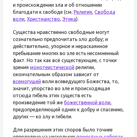
и происхождении зла и об отношении
благодати к свободе (см.
Религия
,
Свобода
воли
,
Христианство
,
Этика
).
Существа нравственно свободные могут
сознательно предпочитать зло добру; и
действительно, упорное и нераскаянное
пребывание многих во зле есть несомненный
факт. Но так как всё существующее, с точки
зрения
монотеистической
религии,
окончательным образом зависит от
всемогущей
воли всеведущего Божества, то,
значит, упорство во зле и происходящая
отсюда гибель этих существ есть
произведение той же
божественной воли
,
предопределяющей одних к добру и спасению,
других — ко злу и гибели.
Для разрешения этих споров было точнее
определено на нескольких
поместных соборах