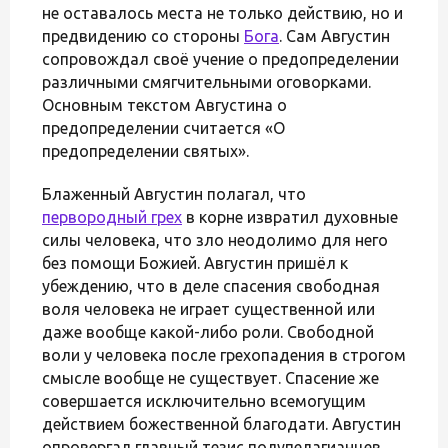
не оставалось места не только действию, но и
предвидению со стороны
Бога
. Сам Августин
сопровождал своё учение о предопределении
различными смягчительными оговорками.
Основным текстом Августина о
предопределении считается «О
предопределении святых».
Блаженный Августин полагал, что
первородный грех
в корне извратил духовные
силы человека, что зло неодолимо для него
без помощи Божией. Августин пришёл к
убеждению, что в деле спасения свободная
воля человека не играет существенной или
даже вообще какой-либо роли. Свободной
воли у человека после грехопадения в строгом
смысле вообще не существует. Спасение же
совершается исключительно всемогущим
действием божественной благодати. Августин
опровергал главный тезис полупелагианцев,