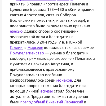
приняты 8 правил «против ереси Пелагия и
Целестия» (правила 123—130 в «Книге правил
святых Апостолов, святых Соборов
Вселенских и поместных, и святых отец»), и
пелагианство было окончательно признано
ересью
.Однако споры о соотношении
человеческой воли и благодати не
прекратились. В 20-е годы V в. в Южной
Галлии
, в
Марселе
появилось так называемое
Полупелагианство
— учение о благодати и
свободе, примыкающее скорее не к Пелагию, а
к учителям церкви до Августина, и
приближающееся к православному.
Полупелагианство особенно
распространялось среди
монахов
, для
которых вопрос стяжания благодати при
помощи личной
аскезы
стоял более чем
актуально. Представителями этого учения
были
преподобный
Викентий Леринский
и