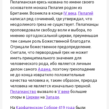
Пелагианская ересь названа по имени своего
основателя монаха Пелагия родом из
Британии. Возникла в конце
IV века
.
Пелагий
написал ряд сочинений, где утверждал, что
неодолимого греха не существует. Пелагианцы
проповедовали свободу воли и выбора, по
мнению ортодоксальной церкви, преуменьшая
тем самым роль Божественной благодати.
Отрицали божественное предопределение.
Считали, что первородный грех не может
иметь принципиального значения для
человеческого рода, ибо является личным
делом самого
Адама
, поэтому грехопадение
не до конца извратило положительные
качества человека и, таким образом, природа
человека не является изначально грешной.
Пелагианство
вызвало в
V веке
большие
споры в
Церкви
на
Западе
.
На
Карфагенском Соборе
419 года
были