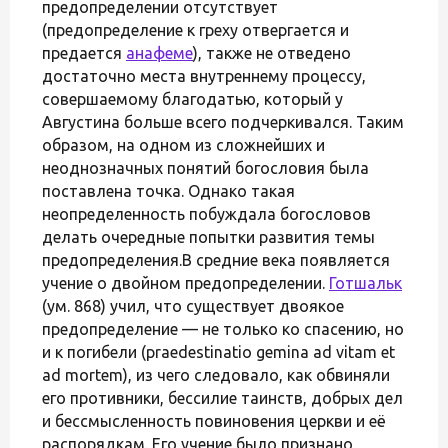
предопределении отсутствует
(предопределение к греху отвергается и
предается
анафеме
), также не отведено
достаточно места внутреннему процессу,
совершаемому благодатью, который у
Августина больше всего подчеркивался. Таким
образом, на одном из сложнейших и
неоднозначных понятий богословия была
поставлена точка. Однако такая
неопределенность побуждала богословов
делать очередные попытки развития темы
предопределения.В средние века появляется
учение о двойном предопределении.
Готшальк
(ум. 868) учил, что существует двоякое
предопределение — не только ко спасению, но
и к погибели (praedestinatio gemina ad vitam et
ad mortem), из чего следовало, как обвиняли
его противники, бессилие таинств, добрых дел
и бессмысленность повиновения церкви и её
распорядкам. Его учение было признано