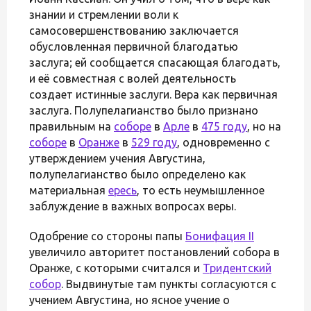
знании и стремлении воли к
самосовершенствованию заключается
обусловленная первичной благодатью
заслуга; ей сообщается спасающая благодать,
и её совместная с волей деятельность
создает истинные заслуги. Вера как первичная
заслуга. Полупелагианство было признано
правильным на
соборе
в
Арле
в
475 году
, но на
соборе
в
Оранже
в
529 году
, одновременно с
утверждением учения Августина,
полупелагианство было определено как
материальная
ересь
, то есть неумышленное
заблуждение в важных вопросах веры.
Одобрение со стороны папы
Бонифация II
увеличило авторитет постановлений собора в
Оранже, с которыми считался и
Тридентский
собор
. Выдвинутые там пункты согласуются с
учением Августина, но ясное учение о