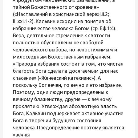
тайной Божественного откровения»
(«Наставлений в христианской вере»I.ii.2;
III.xxi.1-2). Кальвин исходил из понятия об
избранничестве человека Богом (ср. Еф.1:4).
Вера, деятельное стремление к святости
полностью обусловлены не свободой
человеческого выбора, но непостижимым и
милосердным Божественным избранием.
«Природа избрания состоит в том, что чистая
благость Бога сделала досягаемым для нас
спасение» («Женевский катехизис»). А
поскольку Бог вечен, то вечно и это избрание.
Поэтому, одни люди предопределены к
вечному блаженству, другие — к вечному
проклятию. Утверждая абсолютную власть
Бога, Кальвин подчеркивает активное участие
Бога в творении будущего состояния
человека. Предопределение поэтому является
«вечны