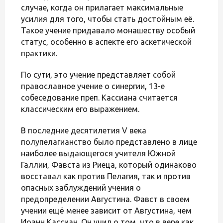
случае, когда он прилагает максимальные
усилия для того, чтобы стать достойным её.
Такое учение придавало монашеству особый
статус, особенно в аспекте его аскетической
практики.
По сути, это учение представляет собой
православное учение о синергии, 13-е
собеседование преп. Кассиана считается
классическим его выражением.
В последние десятилетия V века
полупелагианство было представлено в лице
наиболее выдающегося учителя Южной
Галлии, Фавста из Риеца, который одинаково
восставал как против Пелагия, так и против
опасных заблуждений учения о
предопределении Августина. Фавст в своем
учении ещё менее зависит от Августина, чем
Иоанн Кассиан. Он учил о том, что в вере как