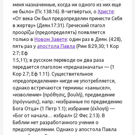
меня назначенные, когда ни одного из них ещё
не было» (Пс 138.16). В-четвёртых, о
Христе
:
«От века Он был предопределен принести Себя
в жертву» (Деян.17:31). Греческий глагол
προορίζω (предопределять) появляется
только в
Новом Завете
: один раз в Деян. (4:28),
пять раз у
апостола Павла
(Рим 8:29,30; 1 Кор
2:7; Еф
1:5,11); в русском переводе он два раза
передается глаголом «предназначать» — (1
Кор 2.7; Еф 1.11). Существительное
«предопределение» нигде не употребляется,
однако встречаются термины: «замысел»,
«изволение» (πρόθησις, βουλή), предведение
(πρόγνωσις), напр.: «избранные по предведению
Бога Отца» (1 Петр 1.1); избрание (έхλογή) —
«Бог от начала… избрал» (2 Фес 2.13). В
Библии нет разработанного учения о
предопределении. Однако у апостола Павла