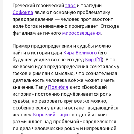
Греческий героический
эпос
и трагедии
Софокла
являют основную проблематику
предопределения — человек противостоит
воле богов и неизменно проигрывает. Отсюда
фатализм античного
миросозерцания
.
Пример предопределения и судьбы можно
найти в истории царя
Кира Великого
(его
будущее увидел во сне его дед
Кир I
[1]
). В то
же время идея предопределения сочеталась у
греков и римлян с мыслью, что сознательная
деятельность человека всё же может иметь
значение. Так у
Полибия
в его «Всеобщей
истории» постоянно подчёркивается роль
судьбы, но разорвать круг всё же можно,
особенно если у власти встанет выдающийся
человек.
Корнелий Тацит
в одной из книг
размышляет над проблемой «определяются
ли дела человеческие роком и непреклонной