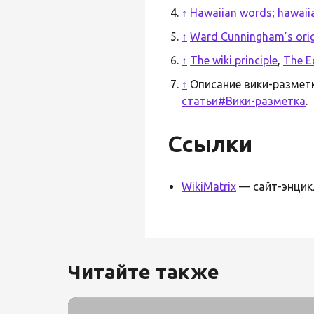
↑
Hawaiian words; hawaiia
↑
Ward Cunningham’s origi
↑
The wiki principle
,
The E
↑
Описание вики-размет
статьи#Вики-разметка
.
Ссылки
WikiMatrix
— сайт-энцикл
Читайте также