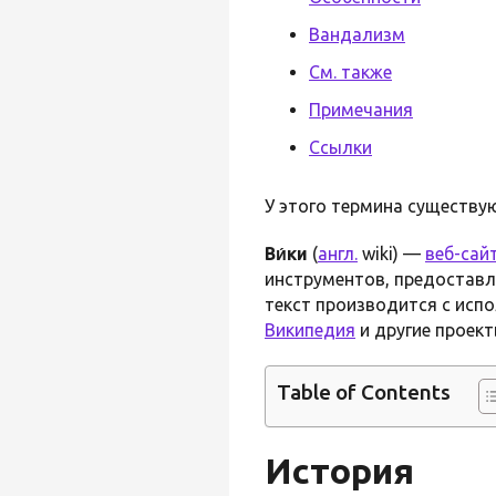
Вандализм
См. также
Примечания
Ссылки
У этого термина существую
Ви́ки
(
англ.
wiki) —
веб-сай
инструментов, предоставл
текст производится с исп
Википедия
и другие проек
Table of Contents
История