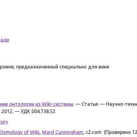
ладе
ровня, предназначенный специально для вики
ние онтологии из Wiki-системы
. — Статья. — Научно-техн
 2012. — УДК 004.738.52
tory
Etymology of Wiki
,
Ward Cunningham
, c2.com (Проверено 1