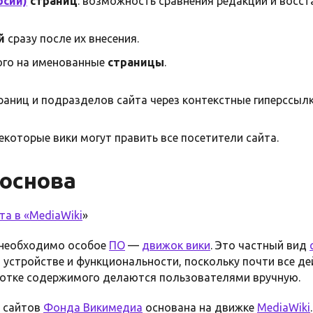
рсий)
страниц
: возможность сравнения редакций и восст
й
сразу после их внесения.
го на именованные
страницы
.
траниц и подразделов сайта через контекстные гиперссылк
Некоторые вики могут править все посетители сайта.
 основа
та в «
MediaWiki
»
 необходимо особое
ПО
—
движок вики
. Это частный вид
 устройстве и функциональности, поскольку почти все де
ботке содержимого делаются пользователями вручную.
х сайтов
Фонда Викимедиа
основана на движке
MediaWiki
.