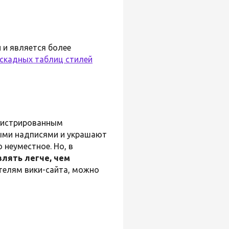
 и является более
скадных таблиц стилей
егистрированным
ными надписями и украшают
 неуместное. Но, в
влять легче, чем
ателям вики-сайта, можно