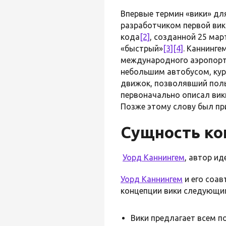
Впервые термин «вики» дл
разработчиком первой ви
кода
[2]
, созданной 25 ма
«быстрый»
[3]
[4]
. Каннинге
международного аэропорт
небольшим автобусом, ку
движок, позволявший поль
первоначально описал вик
Позже этому слову был пр
Сущность ко
Уорд Каннингем
, автор и
Уорд Каннингем
и его соа
концепции вики следующи
Вики предлагает всем п