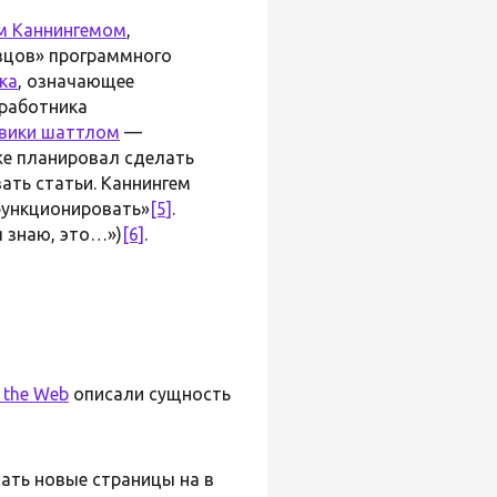
м Каннингемом
,
зцов» программного
ка
, означающее
 работника
-вики шаттлом
—
е планировал сделать
ть статьи. Каннингем
функционировать»
[5]
.
я знаю, это…»)
[6]
.
n the Web
описали сущность
ать новые страницы на в