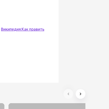
:
Википедия:Как править