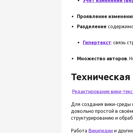
Учёт изменений (ве
Проявление изменени
Разделение
содержимо
Гипертекст
: связь с
Множество авторов
. 
Техническая
Редактирование вики-текс
Для создания вики-среды
довольно простой в своём
структурированию и обра
Работа
Википедии
и други