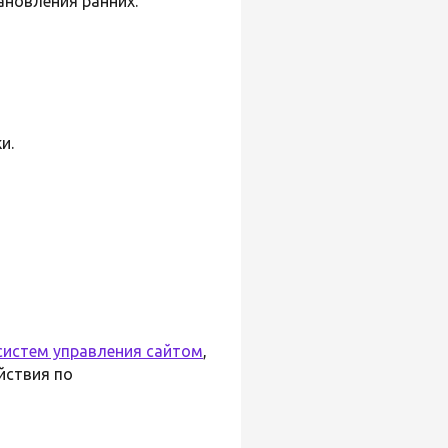
ановления ранних.
и.
систем управления сайтом
,
йствия по