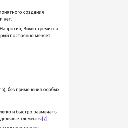
понятного создания
и нет.
Напротив, Вики стремится
орый постоянно меняет
а), без применения особых
легко и быстро размечать
тдельные элементы
[7]
.