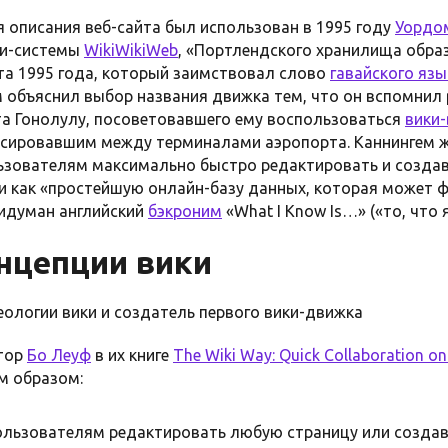
я описания веб-сайта был использован в 1995 году
Уордо
ки-системы
WikiWikiWeb
, «Портлендского хранилища обра
рта 1995 года, который заимствовал слово
гавайского язы
м объяснил выбор названия движка тем, что он вспомнил
а Гонолулу, посоветовавшего ему воспользоваться
вики
рсировавшим между терминалами аэропорта. Каннингем ж
зователям максимально быстро редактировать и создава
и как «простейшую онлайн-базу данных, которая может 
идуман английский
бэкроним
«What I Know Is…» («то, что 
нцепции вики
деологии вики и создатель первого вики-движка
втор
Бо Леуф
в их книге
The Wiki Way: Quick Collaboration o
м образом:
ользователям редактировать любую страницу или создав