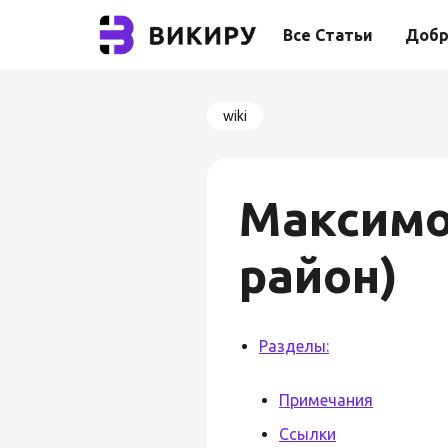
Все Статьи
Добр
wiki
Максимо
район)
Разделы:
Примечания
Ссылки