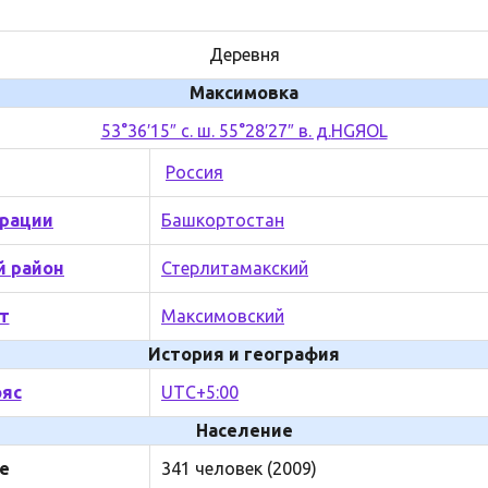
Деревня
Максимовка
53°36′15″ с. ш. 55°28′27″ в. д.
H
G
Я
O
L
Россия
рации
Башкортостан
 район
Стерлитамакский
т
Максимовский
История и география
ояс
UTC+5:00
Население
е
341 человек (2009)