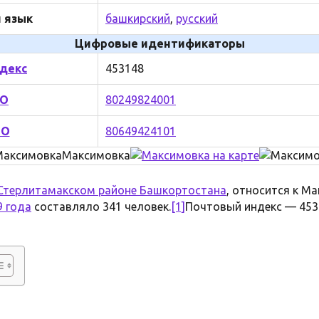
 язык
башкирский
,
русский
Цифровые идентификаторы
декс
453148
ТО
80249824001
МО
80649424101
Максимовка
Стерлитамакском районе Башкортостана
, относится к М
9 года
составляло 341 человек.
[1]
Почтовый индекс — 453