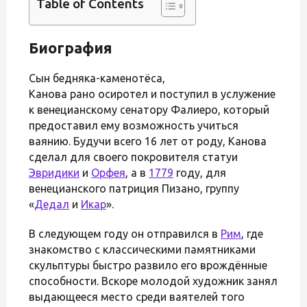
Table of Contents
Биография
Сын бедняка-каменотёса,
Канова рано осиротел и поступил в услужение
к венецианскому сенатору Фалиеро, который
предоставил ему возможность учиться
ваянию. Будучи всего 16 лет от роду, Канова
сделал для своего покровителя статуи
Эвридики
и
Орфея
, а в
1779
году, для
венецианского патриция Пизано, группу
«
Дедал
и
Икар
».
В следующем году он отправился в
Рим
, где
знакомство с классическими памятниками
скульптуры быстро развило его врождённые
способности. Вскоре молодой художник занял
выдающееся место среди ваятелей того