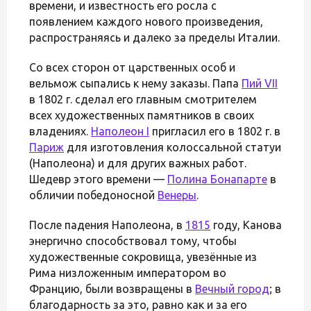
времени, и известность его росла с
появлением каждого нового произведения,
распространяясь и далеко за пределы Италии.
Со всех сторон от царственных особ и
вельмож сыпались к нему заказы. Папа
Пий VII
в 1802 г. сделал его главным смотрителем
всех художественных памятников в своих
владениях.
Наполеон I
пригласил его в 1802 г. в
Париж
для изготовления колоссальной статуи
(Наполеона) и для других важных работ.
Шедевр этого времени —
Полина Бонапарте
в
обличии победоносной
Венеры
.
После падения Наполеона, в
1815
году, Канова
энергично способствовал тому, чтобы
художественные сокровища, увезённые из
Рима низложенным императором во
Францию, были возвращены в
Вечный город
; в
благодарность за это, равно как и за его