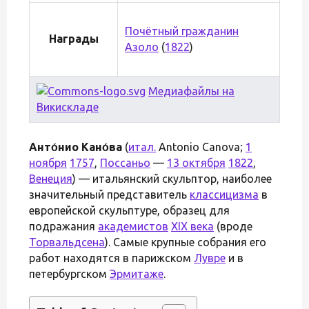
Почётный гражданин
Награды
Азоло
(
1822
)
Медиафайлы на
Викискладе
Анто́нио Кано́ва
(
итал.
Antonio Canova;
1
ноября
1757
,
Поссаньо
—
13 октября
1822
,
Венеция
) — итальянский скульптор, наиболее
значительный представитель
классицизма
в
европейской скульптуре, образец для
подражания
академистов
XIX века
(вроде
Торвальдсена
). Самые крупные собрания его
работ находятся в парижском
Лувре
и в
петербургском
Эрмитаже
.