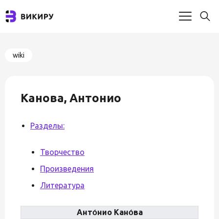
wiki
Канова, Антонио
Разделы:
Творчество
Произведения
Литература
Анто́нио Кано́ва