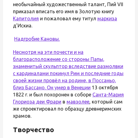
необычайный художественный талант, Пий VII
приказал вписать его имя в Золотую книгу
Капитолия
и пожаловал ему титул
маркиза
д’Искиа.
Надгробие Кановы.
Несмотря на эти почести и на
благорасположение со стороны Папы,
знаменитый скульптор вследствие размолвки
с кардиналами покинул Рим и последние годы
своей жизни провёл на родине, в Поссаньо,
близ Бассано. Он умер в
Венеции
13 октября
1822 г. и был похоронен в соборе
Санта-Мария
Глориоза деи Фрари
в
мавзолее
, который сам
же спроектировал по образцу древнеримских
храмов.
Творчество