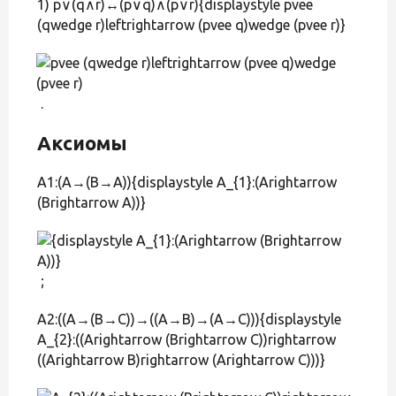
1) p∨(q∧r)↔(p∨q)∧(p∨r){displaystyle pvee
(qwedge r)leftrightarrow (pvee q)wedge (pvee r)}
.
Аксиомы
A1:(A→(B→A)){displaystyle A_{1}:(Arightarrow
(Brightarrow A))}
;
A2:((A→(B→C))→((A→B)→(A→C))){displaystyle
A_{2}:((Arightarrow (Brightarrow C))rightarrow
((Arightarrow B)rightarrow (Arightarrow C)))}