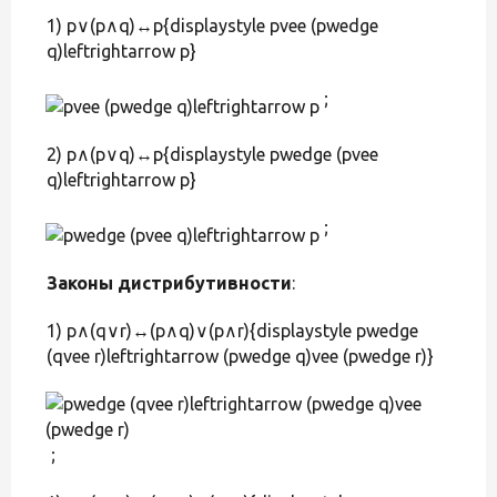
1) p∨(p∧q)↔p{displaystyle pvee (pwedge
q)leftrightarrow p}
;
2) p∧(p∨q)↔p{displaystyle pwedge (pvee
q)leftrightarrow p}
;
Законы дистрибутивности
:
1) p∧(q∨r)↔(p∧q)∨(p∧r){displaystyle pwedge
(qvee r)leftrightarrow (pwedge q)vee (pwedge r)}
;