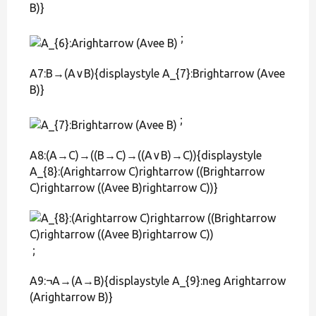
B)}
;
A7:B→(A∨B){displaystyle A_{7}:Brightarrow (Avee
B)}
;
A8:(A→C)→((B→C)→((A∨B)→C)){displaystyle
A_{8}:(Arightarrow C)rightarrow ((Brightarrow
C)rightarrow ((Avee B)rightarrow C))}
;
A9:¬A→(A→B){displaystyle A_{9}:neg Arightarrow
(Arightarrow B)}