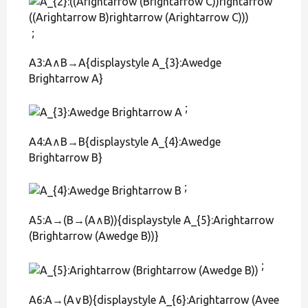
;
A3:A∧B→A{displaystyle A_{3}:Awedge
Brightarrow A}
;
A4:A∧B→B{displaystyle A_{4}:Awedge
Brightarrow B}
;
A5:A→(B→(A∧B)){displaystyle A_{5}:Arightarrow
(Brightarrow (Awedge B))}
;
A6:A→(A∨B){displaystyle A_{6}:Arightarrow (Avee