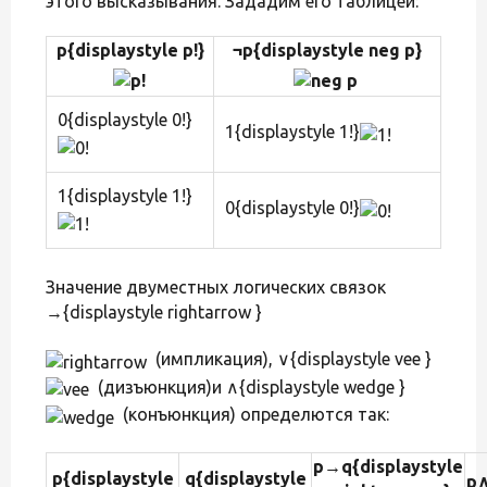
этого высказывания. Зададим его таблицей:
p{displaystyle p!}
¬p{displaystyle neg p}
0{displaystyle 0!}
1{displaystyle 1!}
1{displaystyle 1!}
0{displaystyle 0!}
Значение двуместных логических связок
→{displaystyle rightarrow }
(импликация), ∨{displaystyle vee }
(дизъюнкция)и ∧{displaystyle wedge }
(конъюнкция) определются так:
p→q{displaystyle
p{displaystyle
q{displaystyle
p∧