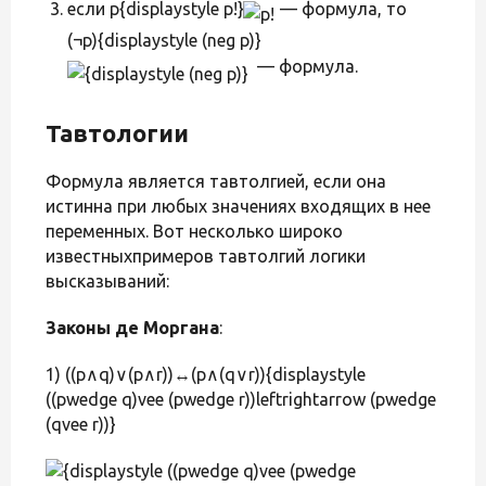
если p{displaystyle p!}
— формула, то
(¬p){displaystyle (neg p)}
— формула.
Тавтологии
Формула является тавтолгией, если она
истинна при любых значениях входящих в нее
переменных. Вот несколько широко
известныхпримеров тавтолгий логики
высказываний:
Законы де Моргана
:
1) ((p∧q)∨(p∧r))↔(p∧(q∨r)){displaystyle
((pwedge q)vee (pwedge r))leftrightarrow (pwedge
(qvee r))}