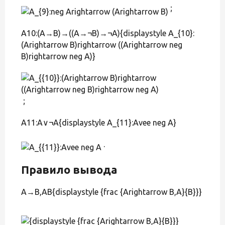
;
A10:(A→B)→((A→¬B)→¬A){displaystyle A_{10}:
(Arightarrow B)rightarrow ((Arightarrow neg
B)rightarrow neg A)}
;
A11:A∨¬A{displaystyle A_{11}:Avee neg A}
.
Правило вывода
A→B,AB{displaystyle {frac {Arightarrow B,A}{B}}}