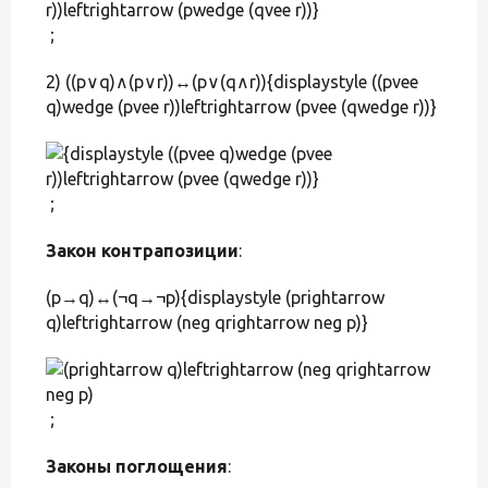
;
2) ((p∨q)∧(p∨r))↔(p∨(q∧r)){displaystyle ((pvee
q)wedge (pvee r))leftrightarrow (pvee (qwedge r))}
;
Закон контрапозиции
:
(p→q)↔(¬q→¬p){displaystyle (prightarrow
q)leftrightarrow (neg qrightarrow neg p)}
;
Законы поглощения
: