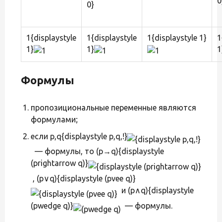
1{displaystyle
1{displaystyle
1{displaystyle 1}
1
1}
1}
1
Формулы
пропозициональные переменные являются
формулами;
если p,q{displaystyle p,q,!}
— формулы, то (p→q){displaystyle
(prightarrow q)}
, (p∨q){displaystyle (pvee q)}
и (p∧q){displaystyle
(pwedge q)}
— формулы.