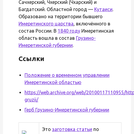
Сачхерский, Чхерский (Чхарский) и
Багдатский. Областной город —
Кутаиси
.
Образовано на территории бывшего
Имеретинского царства
, включённого в
состав России. В
1840 году
Имеретинская
область вошла в состав
Грузино-
Имеретинской губернии
.
Ссылки
Положение о временном управлении
Имеретинской областью
https://web.archive.org/web/20100117110955/http:
gruzii/
Герб Грузино-Имеретинской губернии
Это
заготовка статьи
по