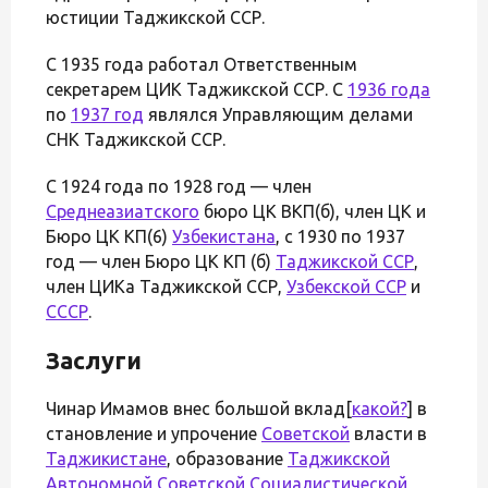
юстиции Таджикской ССР.
С 1935 года работал Ответственным
секретарем ЦИК Таджикской ССР. С
1936 года
по
1937 год
являлся Управляющим делами
СНК Таджикской ССР.
С 1924 года по 1928 год — член
Среднеазиатского
бюро ЦК ВКП(б), член ЦК и
Бюро ЦК КП(6)
Узбекистана
, с 1930 по 1937
год — член Бюро ЦК КП (б)
Таджикской ССР
,
член ЦИКа Таджикской ССР,
Узбекской ССР
и
СССР
.
Заслуги
Чинар Имамов внес большой вклад[
какой?
] в
становление и упрочение
Советской
власти в
Таджикистане
, образование
Таджикской
Автономной Советской Социалистической