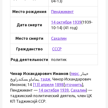
04-13)
Место рождения
Пенджикент
14 октября
1939
(1939-
Дата смерти
10-14) (41 год)
Место смерти
Сахалин
Гражданство
СССР
Род деятельности
политик
Чинар Искандарович Имамов
(
перс.
خینار
یماماو یسکندراویخ‎,
тадж.
Чинор Искандарович
Имомов; 14
[13] апреля
1898
[
уточнить
],
Пенджикент —
14 октября
1939
,
Сахалин
) —
таджикский политический деятель, член ЦК
КП Таджикскjй ССР.