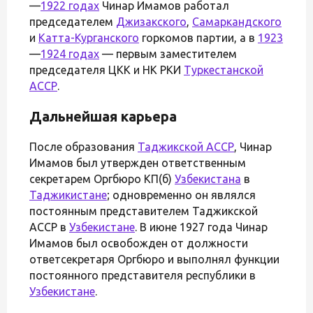
—
1922 годах
Чинар Имамов работал
председателем
Джизакского
,
Самаркандского
и
Катта-Курганского
горкомов партии, а в
1923
—
1924 годах
— первым заместителем
председателя ЦКК и НК РКИ
Туркестанской
АССР
.
Дальнейшая карьера
После образования
Таджикской АССР
, Чинар
Имамов был утвержден ответственным
секретарем Оргбюро КП(б)
Узбекистана
в
Таджикистане
; одновременно он являлся
постоянным представителем Таджикской
АССР в
Узбекистане
. В июне 1927 года Чинар
Имамов был освобожден от должности
ответсекретаря Оргбюро и выполнял функции
постоянного представителя республики в
Узбекистане
.