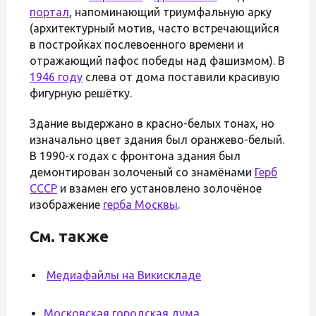
портал
, напоминающий триумфальную арку
(архитектурный мотив, часто встречающийся
в постройках послевоенного времени и
отражающий пафос победы над фашизмом). В
1946 году
слева от дома поставили красивую
фигурную решётку.
Здание выдержано в красно-белых тонах, но
изначально цвет здания был оранжево-белый.
В 1990-х годах с фронтона здания был
демонтирован золоченый со знамёнами
Герб
СССР
и взамен его установлено золочёное
изображение
герба Москвы
.
См. также
Медиафайлы на Викискладе
Московская городская дума