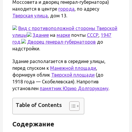
Моссовета и дворец генерал-губернатора)
находится в центре
города
, по адресу
Тверская улица
, дом 13.
Вид с противоположной стороны Тверской
улицы
Здание
на
марке
почты
СССР
,
1947
год
.
Дворец
генерал-губернаторов
до
надстройки.
Здание располагается в середине улицы,
перед спуском к
Манежной площади
,
формируя облик
Тверской площади
(до
1918 года — Скобелевская). Напротив
установлен
памятник Юрию Долгорукому
.
Table of Contents
Содержание