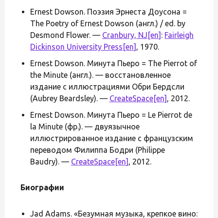
Ernest Dowson. Поэзия Эрнеста Доусона =
The Poetry of Ernest Dowson (англ.) / ed. by
Desmond Flower. —
Cranbury, NJ
[en]
:
Fairleigh
Dickinson University Press
[en]
, 1970.
Ernest Dowson. Минута Пьеро = The Pierrot of
the Minute (англ.). — восстановленное
издание с иллюстрациями Обри Бердсли
(Aubrey Beardsley). —
CreateSpace
[en]
, 2012.
Ernest Dowson. Минута Пьеро = Le Pierrot de
la Minute (фр.). — двуязычное
иллюстрированное издание с французским
переводом Филиппа Бодри (Philippe
Baudry). —
CreateSpace
[en]
, 2012.
Биографии
Jad Adams. «Безумная музыка, крепкое вино: