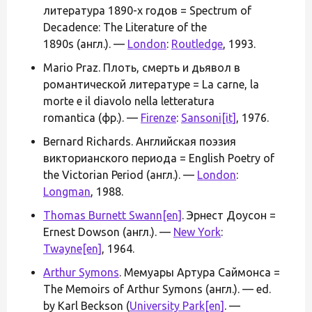
литература 1890-х годов = Spectrum of
Decadence: The Literature of the
1890s (англ.). —
London
:
Routledge
, 1993.
Mario Praz. Плоть, смерть и дьявол в
романтической литературе = La carne, la
morte e il diavolo nella letteratura
romantica (фр.). —
Firenze
:
Sansoni
[it]
, 1976.
Bernard Richards. Английская поэзия
викторианского периода = English Poetry of
the Victorian Period (англ.). —
London
:
Longman
, 1988.
Thomas Burnett Swann
[en]
. Эрнест Доусон =
Ernest Dowson (англ.). —
New York
:
Twayne
[en]
, 1964.
Arthur Symons
. Мемуары Артура Саймонса =
The Memoirs of Arthur Symons (англ.). — ed.
by Karl Beckson (
University Park
[en]
. —