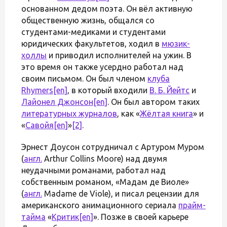
основанном дедом поэта. Он вёл активную
общественную жизнь, общался со
студентами-медиками и студентами
юридических факультетов, ходил в
мюзик-
холлы
и приводил исполнителей на ужин. В
это время он также усердно работал над
своим письмом. Он был членом
клуба
Rhymers
[en]
, в который входили
В. Б. Йейтс
и
Лайонел Джонсон
[en]
. Он был автором таких
литературных журналов
, как «
Жёлтая книга
» и
«
Савойя
[en]
»
[2]
.
Эрнест Доусон сотрудничал с Артуром Муром
(
англ.
Arthur Collins Moore) над двумя
неудачными романами, работал над
собственным романом, «Мадам де Виоле»
(
англ.
Madame de Viole), и писал рецензии для
американского анимационного сериала
прайм-
тайма
«
Критик
[en]
». Позже в своей карьере