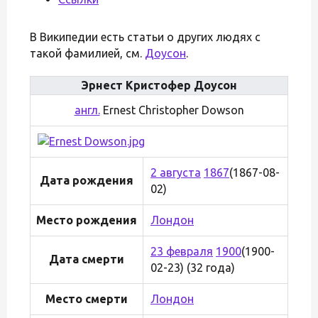
В Википедии есть статьи о других людях с
такой фамилией, см.
Доусон
.
Эрнест Кристофер Доусон
англ.
Ernest Christopher Dowson
2 августа
1867
(1867-08-
Дата рождения
02)
Место рождения
Лондон
23 февраля
1900
(1900-
Дата смерти
02-23) (32 года)
Место смерти
Лондон