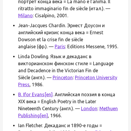
портрет конца века = La mano e l’anima. Il
ritratto immaginario fin de siècle (итал.). —
Milano
: Cisalpino, 2001.
Jean-Jacques Chardin. Эрнест Доусон и
английский кризис конца века = Ernest
Dowson et la crise fin de siècle
anglaise (фр.). —
Paris
: Editions Messene, 1995.
Linda Dowling. Язык и декаданс в
викторианском финском стиле = Language
and Decadence in the Victorian Fin de
Siècle (англ.). —
Princeton
:
Princeton University
Press
, 1986.
B. Ifor Evans
[en]
. Английская поэзия в конца
XIX века = English Poetry in the Later
Nineteenth Century (англ.). —
London
:
Methuen
Publishing
[en]
, 1966.
Ian Fletcher. Декаданс и 1890-е годы =