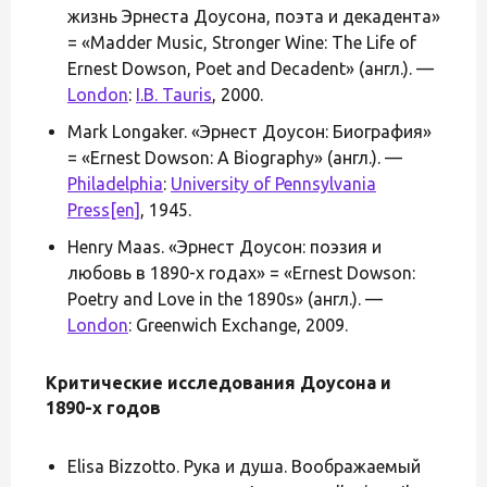
жизнь Эрнеста Доусона, поэта и декадента»
= «Madder Music, Stronger Wine: The Life of
Ernest Dowson, Poet and Decadent» (англ.). —
London
:
I.B. Tauris
, 2000.
Mark Longaker. «Эрнест Доусон: Биография»
= «Ernest Dowson: A Biography» (англ.). —
Philadelphia
:
University of Pennsylvania
Press
[en]
, 1945.
Henry Maas. «Эрнест Доусон: поэзия и
любовь в 1890-х годах» = «Ernest Dowson:
Poetry and Love in the 1890s» (англ.). —
London
: Greenwich Exchange, 2009.
Критические исследования Доусона и
1890-х годов
Elisa Bizzotto. Рука и душа. Воображаемый