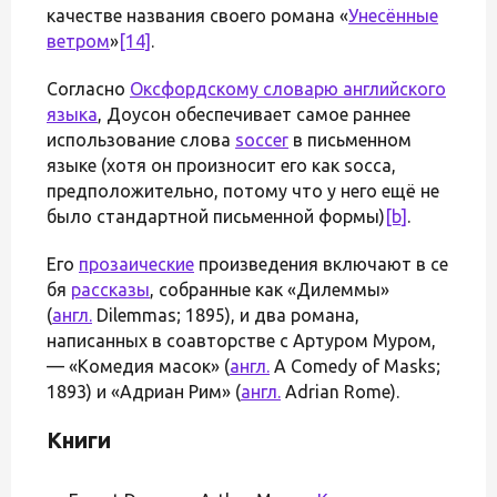
качестве названия своего романа «
Унесённые
ветром
»
[14]
.
Согласно
Оксфордскому словарю английского
языка
, Доусон обеспечивает самое раннее
использование слова
soccer
в письменном
языке (хотя он произносит его как socca,
предположительно, потому что у него ещё не
было стандартной письменной формы)
[b]
.
Его
прозаические
произведения включают в се
бя
рассказы
, собранные как «Дилеммы»
(
англ.
Dilemmas; 1895), и два романа,
написанных в соавторстве с Артуром Муром,
— «Комедия масок» (
англ.
A Comedy of Masks;
1893) и «Адриан Рим» (
англ.
Adrian Rome).
Книги