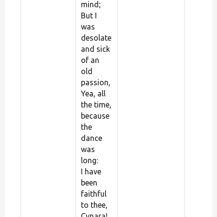
mind;
But I
was
desolate
and sick
of an
old
passion,
Yea, all
the time,
because
the
dance
was
long:
I have
been
faithful
to thee,
Cynara!