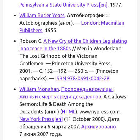
Pennsylvania State University Press
[en]
, 1977.
William Butler Yeats
. Автобиографии =
Autobiographies (англ.). —
London
:
Macmillan
Publishers
, 1955.
Robson C.
A New Cry of the Children Legislating
Innocence in the 1880s
// Men in Wonderland:
The Lost Girlhood of the Victorian
Gentlemen. — Princeton University Press,
2001. — С. 152—192. — 250 с. — (Princeton
paperbacks). —
ISBN 978-0691-0042-28
.
William Monahan
.
Проповедь виселицы:
жизнь и смерть среди декадентов
. A Gallows
Sermon: Life & Death Among the
Decadents (англ.) (
HTML
). www.nypress.com.
New York Press
[en]
(11 October 2000). Дата
обращения 6 марта 2007.
Архивировано
7 июня 2007 года.