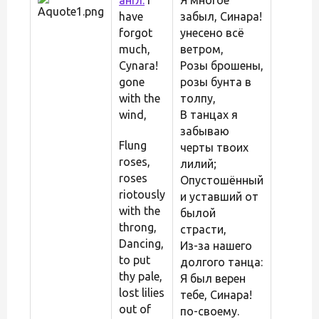
have
забыл, Синара!
forgot
унесено всё
much,
ветром,
Cynara!
Розы брошены,
gone
розы бунта в
with the
толпу,
wind,
В танцах я
забываю
Flung
черты твоих
roses,
лилий;
roses
Опустошённый
riotously
и уставший от
with the
былой
throng,
страсти,
Dancing,
Из-за нашего
to put
долгого танца:
thy pale,
Я был верен
lost lilies
тебе, Синара!
out of
по-своему.