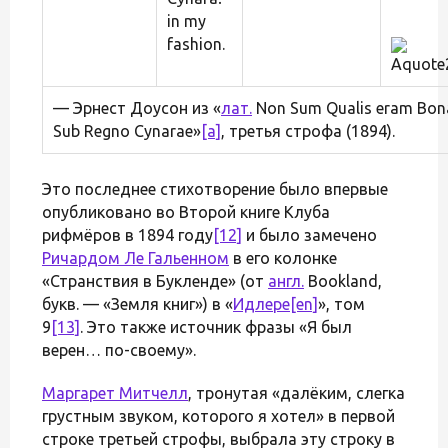
in my
fashion.
— Эрнест Доусон из «
лат.
Non Sum Qualis eram Bon
Sub Regno Cynarae»
[a]
, третья строфа (1894).
Это последнее стихотворение было впервые
опубликовано во Второй книге Клуба
рифмёров в 1894 году
[12]
и было замечено
Ричардом Ле Гальенном
в его колонке
«Странствия в Букленде» (от
англ.
Bookland,
букв. — «Земля книг») в «
Идлере
[en]
», том
9
[13]
. Это также источник фразы «Я был
верен… по-своему».
Маргарет Митчелл
, тронутая «далёким, слегка
грустным звуком, которого я хотел» в первой
строке третьей строфы, выбрала эту строку в