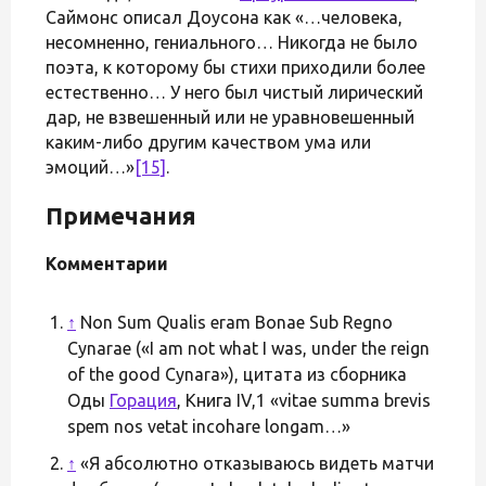
Саймонс описал Доусона как «…человека,
несомненно, гениального… Никогда не было
поэта, к которому бы стихи приходили более
естественно… У него был чистый лирический
дар, не взвешенный или не уравновешенный
каким-либо другим качеством ума или
эмоций…»
[15]
.
Примечания
Комментарии
↑
Non Sum Qualis eram Bonae Sub Regno
Cynarae («I am not what I was, under the reign
of the good Cynara»), цитата из сборника
Оды
Горация
, Книга IV,1 «vitae summa brevis
spem nos vetat incohare longam…»
↑
«Я абсолютно отказываюсь видеть матчи