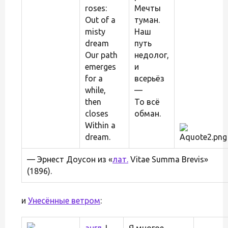
roses:
Мечты
Out of a
туман.
misty
Наш
dream
путь
Our path
недолог,
emerges
и
for a
всерьёз
while,
—
then
То всё
closes
обман.
Within a
dream.
— Эрнест Доусон из «
лат.
Vitae Summa Brevis»
(1896).
и
Унесённые ветром
:
англ.
I
Я многое