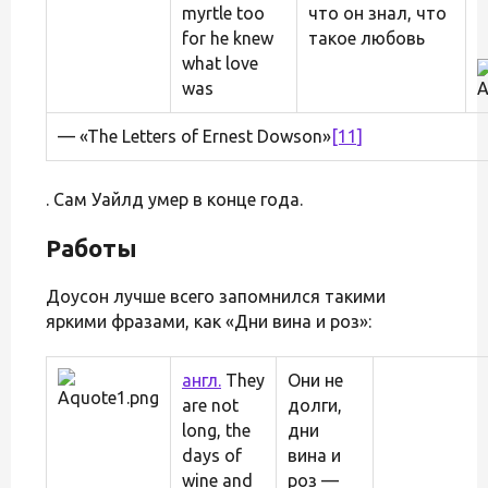
myrtle too
что он знал, что
for he knew
такое любовь
what love
was
— «The Letters of Ernest Dowson»
[11]
. Сам Уайлд умер в конце года.
Работы
Доусон лучше всего запомнился такими
яркими фразами, как «Дни вина и роз»:
англ.
They
Они не
are not
долги,
long, the
дни
days of
вина и
wine and
роз —