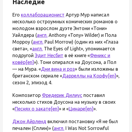
Наследие
Его
коллаборационист
Артур Мур написал
несколько остроумных комических романов о
молодом взрослом дуэте Энтони «Тони»
Уайлдера (
англ.
Anthony «Tony» Wilder) и Пола
Морроу (
англ.
Paul Morrow) (один из них «Глаза
света», «
англ.
The Eyes of Light», упоминается
подругой
Эдит Несбит
в её книге «
Феникс и
ковёр
[en]
»). Тони опирался на Доусона, а Пол
— на Мура. «
Дни вина и роз
» были изложены в
британском сериале «
Дарреллы на Корфу
[en]
»,
сезон 2, эпизод 4.
Композитор
Фредерик Дилиус
поставил
несколько стихов Доусона на музыку в своих
«
Песнях о закате
[en]
» и «
Цинаре
[en]
».
Джон Айрленд
включил постановку «Я не был
печален (Сплин)» (
англ.
I Was Not Sorrowful