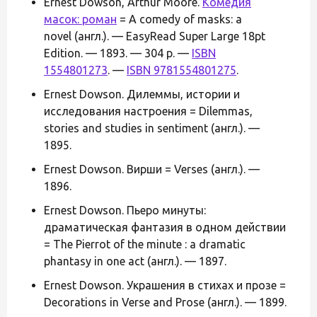
Ernest Dowson, Arthur Moore.
Комедия
масок: роман
= A comedy of masks: a
novel (англ.). — EasyRead Super Large 18pt
Edition. — 1893. — 304 p. —
ISBN
1554801273
. —
ISBN 9781554801275
.
Ernest Dowson. Дилеммы, истории и
исследования настроения = Dilemmas,
stories and studies in sentiment (англ.). —
1895.
Ernest Dowson. Вирши = Verses (англ.). —
1896.
Ernest Dowson. Пьеро минуты:
драматическая фантазия в одном действии
= The Pierrot of the minute : a dramatic
phantasy in one act (англ.). — 1897.
Ernest Dowson. Украшения в стихах и прозе =
Decorations in Verse and Prose (англ.). — 1899.