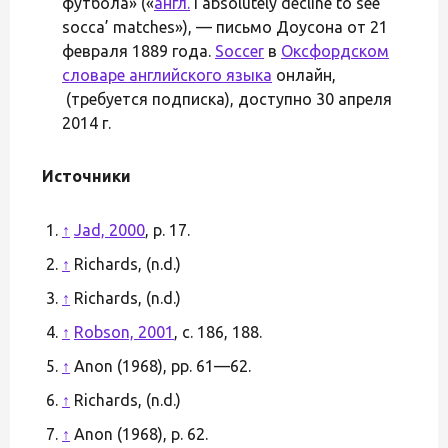
футбола» («
англ.
I absolutely decline to see
socca’ matches»), — письмо Доусона от 21
февраля 1889 года.
Soccer
в
Оксфордском
словаре английского языка
онлайн,
(требуется подписка), доступно 30 апреля
2014 г.
Источники
↑
Jad, 2000
, p. 17.
↑
Richards, (n.d.)
↑
Richards, (n.d.)
↑
Robson, 2001
, с. 186, 188.
↑
Anon (1968), pp. 61—62.
↑
Richards, (n.d.)
↑
Anon (1968), p. 62.