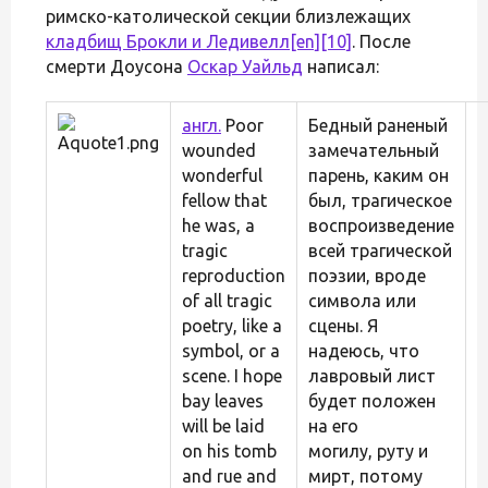
римско-католической секции близлежащих
кладбищ Брокли и Ледивелл
[en]
[10]
. После
смерти Доусона
Оскар Уайльд
написал:
англ.
Poor
Бедный раненый
wounded
замечательный
wonderful
парень, каким он
fellow that
был, трагическое
he was, a
воспроизведение
tragic
всей трагической
reproduction
поэзии, вроде
of all tragic
символа или
poetry, like a
сцены. Я
symbol, or a
надеюсь, что
scene. I hope
лавровый лист
bay leaves
будет положен
will be laid
на его
on his tomb
могилу, руту и
and rue and
мирт, потому