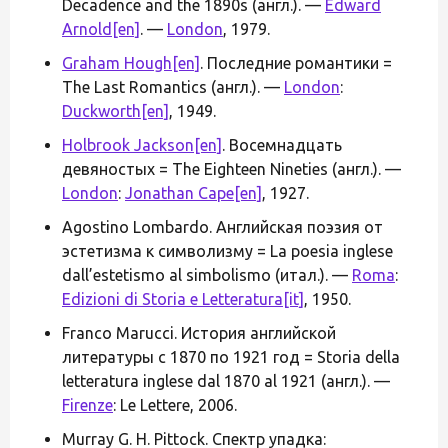
Decadence and the 1890s (англ.). —
Edward
Arnold
[en]
. —
London
, 1979.
Graham Hough
[en]
. Последние романтики =
The Last Romantics (англ.). —
London
:
Duckworth
[en]
, 1949.
Holbrook Jackson
[en]
. Восемнадцать
девяностых = The Eighteen Nineties (англ.). —
London
:
Jonathan Cape
[en]
, 1927.
Agostino Lombardo. Английская поэзия от
эстетизма к символизму = La poesia inglese
dall’estetismo al simbolismo (итал.). —
Roma
:
Edizioni di Storia e Letteratura
[it]
, 1950.
Franco Marucci. История английской
литературы с 1870 по 1921 год = Storia della
letteratura inglese dal 1870 al 1921 (англ.). —
Firenze
: Le Lettere, 2006.
Murray G. H. Pittock. Спектр упадка: