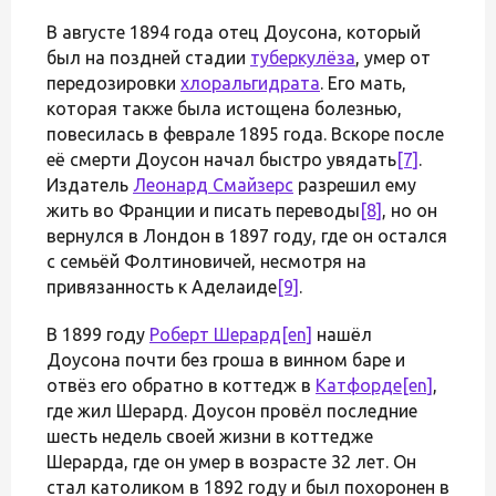
В августе 1894 года отец Доусона, который
был на поздней стадии
туберкулёза
, умер от
передозировки
хлоральгидрата
. Его мать,
которая также была истощена болезнью,
повесилась в феврале 1895 года. Вскоре после
её смерти Доусон начал быстро увядать
[7]
.
Издатель
Леонард Смайзерс
разрешил ему
жить во Франции и писать переводы
[8]
, но он
вернулся в Лондон в 1897 году, где он остался
с семьёй Фолтиновичей, несмотря на
привязанность к Аделаиде
[9]
.
В 1899 году
Роберт Шерард
[en]
нашёл
Доусона почти без гроша в винном баре и
отвёз его обратно в коттедж в
Катфорде
[en]
,
где жил Шерард. Доусон провёл последние
шесть недель своей жизни в коттедже
Шерарда, где он умер в возрасте 32 лет. Он
стал католиком в 1892 году и был похоронен в