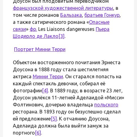
Доусон был плодовитым переводчиком
французской художественной литературы
, в
том числе романов
Бальзака
,
братьев Гонкур
,
а также сатирического романа «
Опасные
связи
»
фр.
Les Liaisons dangereuses
Пьера
Шодерло де Лакло
[3]
.
Портрет
Минни Терри
Объектом восторженного почитания Эрнеста
Доусона в 1888 году стала шестилетняя
актриса
Минни Терри
. Он старался попасть на
каждый спектакль девочки, собирал её
фотографии
[4]
. В 1889 году, в возрасте 23 лет,
Доусон увлёкся 11-летней Аделаидой «Мисси»
Фолтинович, дочерью владельца
польского
ресторана. В 1893 году он безуспешно сделал
ей предложение
[5]
. К отчаянию Доусона,
Аделаида должна была выйти замуж за
портного
[6]
.