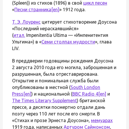
(Spleen)) из стихов (1896) в свой
цикл песен
«
Песни странника
[en]
» 1912 года.
Т. Э. Лоуренс
цитирует стихотворение Доусона
«Последний нераскаявшийся»
(
итал.
Impenitentia Ultima — «Импенитентия
Ультима») в «
Семи столпах мудрости
», глава
LIV.
В преддверии годовщины рождения Доусона
2 августа 2010 года его могила, заброшенная и
разрушенная, была отреставрирована.
Открытие и поминальная служба были
опубликованы в местной (
South London
Press
[en]
) и национальной (
BBC Radio 4
[en]
и
The Times Literary Supplement
) британской
прессе, а десятки посмертно отдали дань
поэту через 110 лет после его смерти. В
«Стихах и прозе Эрнеста Доусона»,
мемуарах
1919 года, написанных
Артуром Саймонсом
,