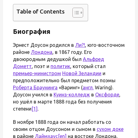
Table of Contents
Биография
Эрнест Доусон родился в
Ли
?!
, юго-восточном
районе
Лондона
, в 1867 году. Его
двоюродным дедушкой был
Альфред
Дометт
, поэт и
политик
, который стал
премьер-министром
Новой Зеландии
и
предположительно был предметом поэмы
Роберта Браунинга
«Варинг» (
англ.
Waring).
Доусон учился в
Куинз-колледж
в
Оксфорде
,
но ушёл в марте 1888 года без получения
степени
[1]
.
В ноябре 1888 года он начал работать со
своим отцом Доусоном и сыном в
сухом доке
в районе
Лаймхаус
[en]
на востоке Лондона,