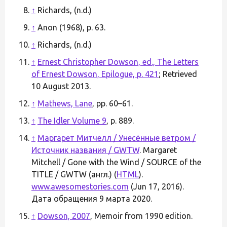
↑
Richards, (n.d.)
↑
Anon (1968), p. 63.
↑
Richards, (n.d.)
↑
Ernest Christopher Dowson, ed., The Letters
of Ernest Dowson, Epilogue, p. 421
; Retrieved
10 August 2013.
↑
Mathews, Lane
, pp. 60–61.
↑
The Idler Volume 9
, p. 889.
↑
Маргарет Митчелл / Унесённые ветром /
Источник названия / GWTW
. Margaret
Mitchell / Gone with the Wind / SOURCE of the
TITLE / GWTW (англ.) (
HTML
).
www.awesomestories.com
(Jun 17, 2016).
Дата обращения 9 марта 2020.
↑
Dowson, 2007
, Memoir from 1990 edition.