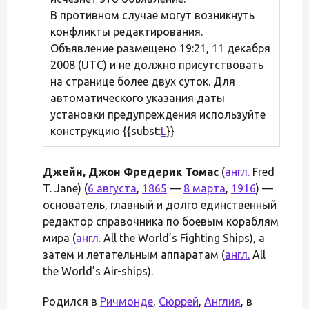
В противном случае могут возникнуть
конфликты редактирования.
Объявление размещено 19:21, 11 декабря
2008 (UTC) и не должно присутствовать
на странице более двух суток. Для
автоматического указания даты
установки предупреждения используйте
конструкцию {{subst:
L
}}
Джейн, Джон Фредерик Томас
(
англ.
Fred
T. Jane) (
6 августа
,
1865
—
8 марта
,
1916
) —
основатель, главный и долго единственный
редактор справочника по боевым кораблям
мира (
англ.
All the World’s Fighting Ships), а
затем и летательным аппаратам (
англ.
All
the World’s Air-ships).
Родился в
Ричмонде
,
Сюррей
,
Англия
, в