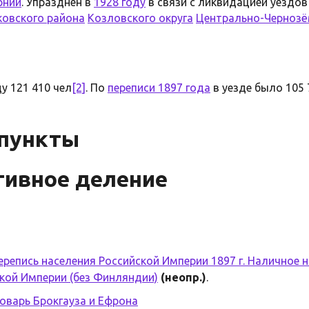
рнии
. Упразднен в
1928 году
в связи с ликвидацией уездов
овского района
Козловского округа
Центрально-Чернозё
у 121 410 чел
[2]
. По
переписи 1897 года
в уезде было 105
 пункты
ивное деление
репись населения Российской Империи 1897 г. Наличное на
ской Империи (без Финляндии)
(неопр.)
.
оварь Брокгауза и Ефрона