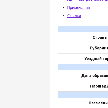
Примечания
Ссылки
Страна
Губерни
Уездный го
Дата образо
Площад
Населени