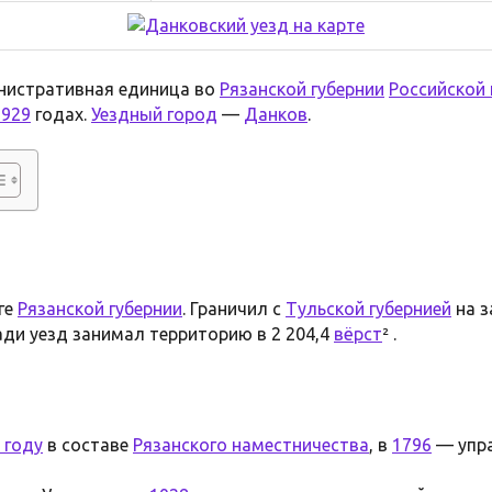
истративная единица во
Рязанской губернии
Российской
1929
годах.
Уездный город
—
Данков
.
ге
Рязанской губернии
. Граничил с
Тульской губернией
на з
ади уезд занимал территорию в 2 204,4
вёрст
² .
 году
в составе
Рязанского наместничества
, в
1796
— упра