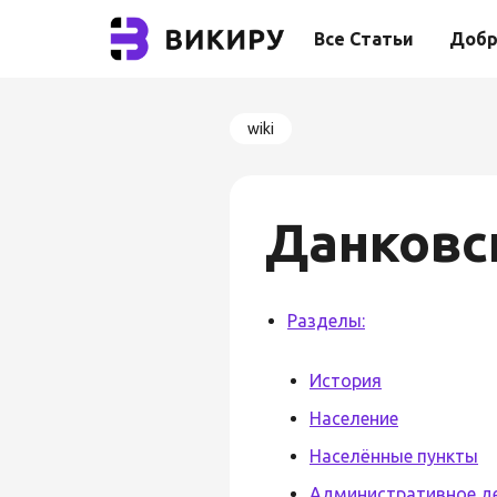
Все Статьи
Добр
wiki
Данковс
Разделы:
История
Население
Населённые пункты
Административное д