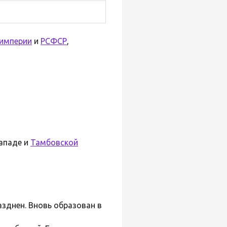
 империи
и
РСФСР
,
ападе и
Тамбовской
зднен. Вновь образован в