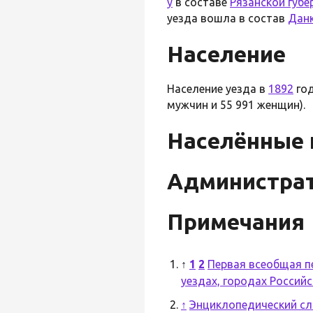
у
в составе
Рязанской губе
уезда вошла в состав
Данк
Население
Население уезда в
1892
год
мужчин и 55 991 женщин).
Населённые
Администрат
Примечания
↑
1
2
Первая всеобщая пе
уездах, городах Россий
↑
Энциклопедический сл