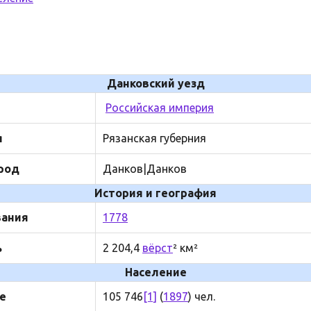
Данковский уезд
Российская империя
я
Рязанская губерния
род
Данков|Данков
История и география
вания
1778
ь
2 204,4
вёрст
² км²
Население
е
105 746
[1]
(
1897
) чел.