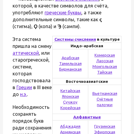
которой, в качестве символов для счёта,
употребляют
греческие буквы
, а также
дополнительные символы, такие как
ς
(стигма),
Ϙ
(копа) и
Ϡ
(сампи).
Эта система
Системы счисления
в культуре
пришла на смену
Индо-арабская
аттической
, или
Кхмерская
Арабская
старогреческой,
Лаосская
Тамильская
системе,
Монгольская
Бирманская
Тайская
которая
господствовала
Восточноазиатские
в
Греции
в III веке
Китайская
Вьетнамская
до
н.э.
.
Японская
Счётные
Сучжоу
палочки
Необходимость
Корейская
сохранять
Алфавитные
порядок букв
Абджадия
Грузинская
ради сохранения
Армянская
Эфиопская