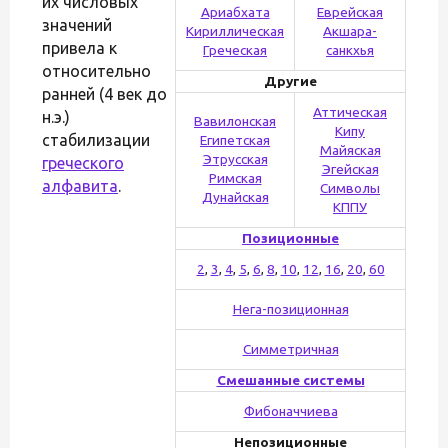
их числовых
Ариабхата
Еврейская
значений
Кириллическая
Акшара-
привела к
Греческая
санкхья
относительно
Другие
ранней (4 век до
Аттическая
н.э.)
Вавилонская
Кипу
стабилизации
Египетская
Майяская
Этрусская
греческого
Эгейская
Римская
алфавита
.
Символы
Дунайская
КППУ
Позиционные
2
,
3
,
4
,
5
,
6
,
8
,
10
,
12
,
16
,
20
,
60
Нега-позиционная
Симметричная
Смешанные системы
Фибоначчиева
Непозиционные