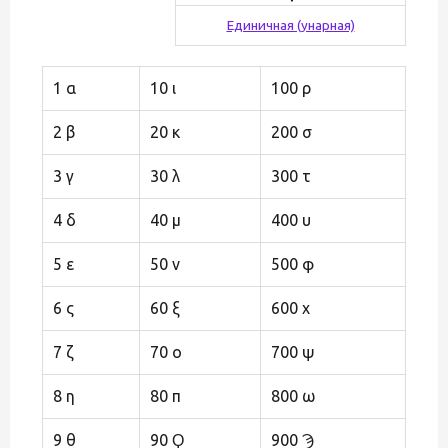
Единичная (унарная)
1 α
10 ι
100 ρ
2 β
20 κ
200 σ
3 γ
30 λ
300 τ
4 δ
40 μ
400 υ
5 ε
50 ν
500 φ
6 ς
60 ξ
600 χ
7 ζ
70 ο
700 ψ
8 η
80 π
800 ω
9 θ
90 Ϙ
900 Ϡ