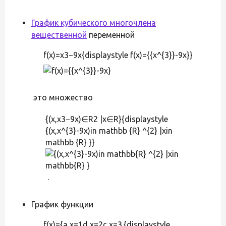
График кубического многочлена
вещественной
переменной
f(x)=x3−9x{displaystyle f(x)={{x^{3}}-9x}}
это множество
{(x,x3−9x)∈R2 |x∈R}{displaystyle
{(x,x^{3}-9x)in mathbb {R} ^{2} |xin
mathbb {R} }}
.
График функции
f(x)={a,x=1d,x=2c,x=3.{displaystyle