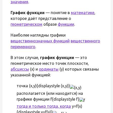
значения
.
График функции
— понятие в
математике
,
которое даёт представление о
геометрическом
образе
функции
.
Наиболее наглядны графики
вещественнозначных функций
вещественного
переменного
.
В этом случае,
график функции
— это
геометрическое место точек плоскости,
абсциссы
(x) и
ординаты
(y) которых связаны
указанной функцией:
точка (x,y){displaystyle (x,y)}
располагается (или находится) на
графике функции f{displaystyle f}
тогда и только тогда, когда
y=f(x)
{displaystyle y=f(x)}
.