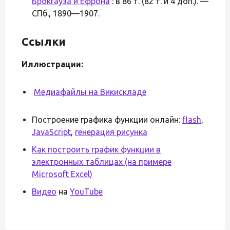
Брокгауза и Ефрона
: в 86 т. (82 т. и 4 доп.). —
СПб., 1890—1907.
Ссылки
Иллюстрации:
Медиафайлы на Викискладе
Построение графика функции онлайн:
flash
,
JavaScript
,
генерация рисунка
Как построить график функции в
электронных таблицах (на примере
Microsoft Excel)
Видео
на
YouTube