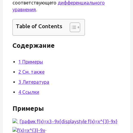
соответствующего
дифференциального
уравнения
.
Table of Contents
Содержание
1 Примеры
2 См. также
3 Литература
4 Ссылки
Примеры
График f(x)=x3−9x{displaystyle f(x)=x^{3}-9x}