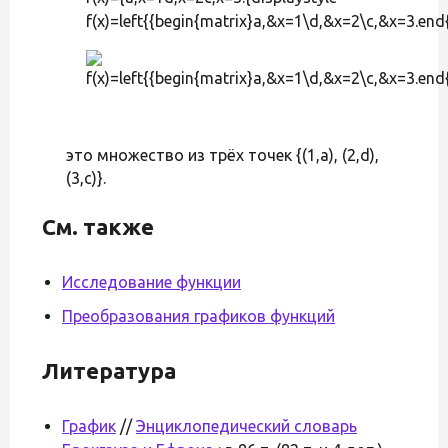
f(x)=left{{begin{matrix}a,&x=1\d,&x=2\c,&x=3.end{
это множество из трёх точек {(1,a), (2,d),
(3,c)}.
См. также
Исследование функции
Преобразования графиков функций
Литература
График
//
Энциклопедический словарь