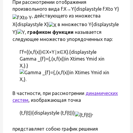
При рассмотрении отображения
произвольного вида f:X→Y{displaystyle f:Xto Y}
, действующего из множества
X{displaystyle X}
в множество Y{displaystyle
Y}
,
графиком функции
называется
следующее множество упорядоченных пар:
Γf={(x,f(x))∈X×Y∣x∈X}.{displaystyle
Gamma _{f}={,(x,f(x))in Xtimes Ymid xin
X,}.}
В частности, при рассмотрении
динамических
систем
, изображающая точка
(t,f(t)){displaystyle (t,f(t))}
,
представляет собою график решения