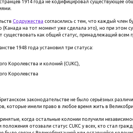
остранцев 1914 года не кодифицировал существующее общ
иями.
ельств
Содружества
согласились с тем, что каждый член 
 (Канада на тот момент уже сделала это), но при этом 
ет существовать как общий статус, принадлежащий всем
нстве 1948 года установил три статуса:
го Королевства и колоний (CUKC),
ого Королевства
 британском законодательстве не было серьёзных различ
ов, которые имели право в любое время жить в Великобр
принятые, когда остальные колонии получили независим
и положения отозвали статус CUKC у всех, кто стал гра
 не было связи с Великобританией или оставшейся колоние