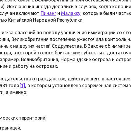
). Исключения иногда делались в случаях, когда колонии
 случаи включают
Пинанг
и
Малакку
, которые были част
тью Китайской Народной Республики.
, из-за опасений по поводу увеличения иммиграции со ст
рики, Великобритания постепенно ужесточила контроль н
нных из других частей Содружества. В Законе об иммигра
ства, в которой только британские субъекты с достаточ
апример, Великобритания, Нормандские острова и остро
ние и работу на островах.
нодательства о гражданстве, действующего в настоящее 
981 года
[1]
, в котором установлена современная систем
и, а именно:
морских территорий,
границей,