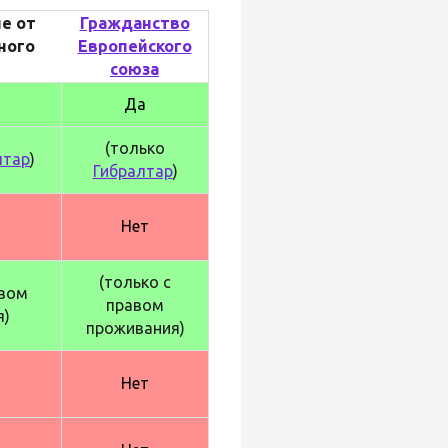
е от
Гражданство
ного
Европейского
союза
Да
(только
лтар
)
Гибралтар
)
Нет
(только с
авом
правом
я)
проживания)
Нет