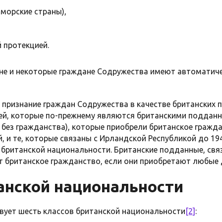
аморские страны),
 протекцией.
не и некоторые граждане Содружества имеют автоматиче
л признание граждан Содружества в качестве британских 
ей, которые по-прежнему являются британскими подданны
без гражданства), которые приобрели британское гражда
, и те, которые связаны с Ирландской Республикой до 19
 британской национальности. Британские подданные, свя
т британское гражданство, если они приобретают любые 
анской национальности
вует шесть классов британской национальности
[2]
: