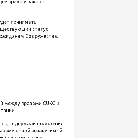
ее право и закон с
будет принимать
существующий статус
 гражданам Содружества.
ий между правами CUKC и
итании.
ость, содержали положения
жданами новой независимой
й (например, через