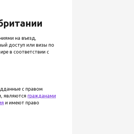
британии
ниями на въезд,
вый доступ или визы по
мире в соответствии с
одданные с правом
м, являются
гражданами
ия
и имеют право