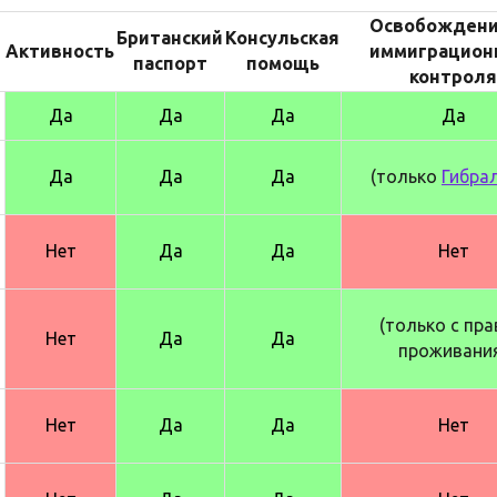
Освобождени
Британский
Консульская
Активность
иммиграцион
паспорт
помощь
контроля
Да
Да
Да
Да
Да
Да
Да
(только
Гибра
Нет
Да
Да
Нет
(только с пр
Нет
Да
Да
проживани
Нет
Да
Да
Нет