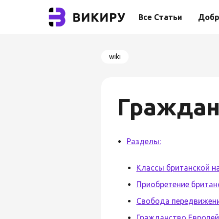
Все Статьи
Добр
wiki
Граждан
Разделы:
Классы британской н
Приобретение британ
Свобода передвижени
Гражданство Европей