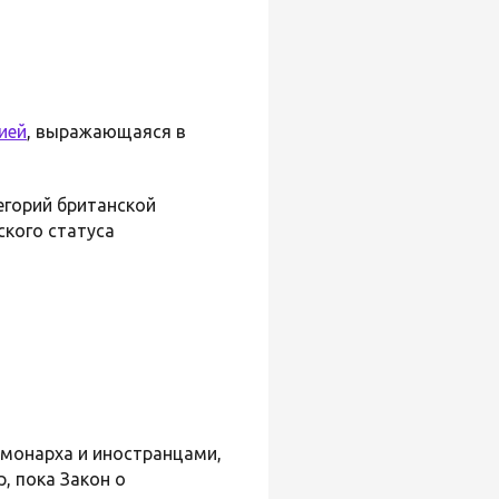
ией
, выражающаяся в
егорий британской
ского статуса
 монарха и иностранцами,
р, пока Закон о