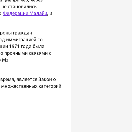
 не становились
ью
Федерации Малайи
, и
ороны граждан
ад иммиграцией со
ции 1971 года была
но прочными связями с
в Мэ
время, является Закон о
а множественных категорий