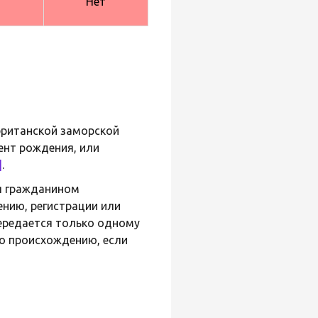
Нет
британской заморской
ент рождения, или
]
.
ся гражданином
ению, регистрации или
ередается только одному
о происхождению, если