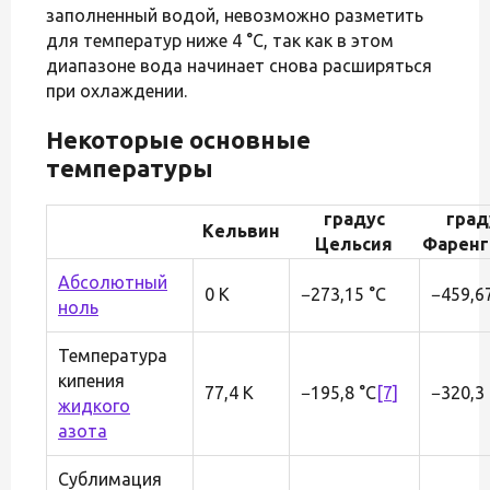
заполненный водой, невозможно разметить
для температур ниже 4 °C, так как в этом
диапазоне вода начинает снова расширяться
при охлаждении.
Некоторые основные
температуры
градус
град
Кельвин
Цельсия
Фаренг
Абсолютный
0 K
−273,15 °C
−459,67
ноль
Температура
кипения
77,4 K
−195,8 °C
[7]
−320,3 
жидкого
азота
Сублимация