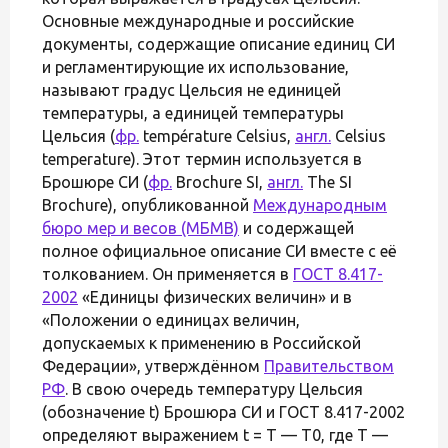
Основные международные и российские
документы, содержащие описание единиц СИ
и регламентирующие их использование,
называют градус Цельсия не единицей
температуры, а единицей температуры
Цельсия (
фр.
température Celsius,
англ.
Celsius
temperature). Этот термин используется в
Брошюре СИ (
фр.
Brochure SI,
англ.
The SI
Brochure), опубликованной
Международным
бюро мер и весов (МБМВ)
и содержащей
полное официальное описание СИ вместе с её
толкованием. Он применяется в
ГОСТ 8.417-
2002
«Единицы физических величин» и в
«Положении о единицах величин,
допускаемых к применению в Российской
Федерации», утверждённом
Правительством
РФ
. В свою очередь температуру Цельсия
(обозначение t) Брошюра СИ и ГОСТ 8.417-2002
определяют выражением t = T — T0, где T —