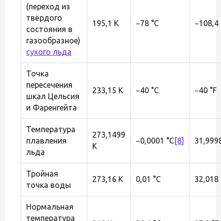
(переход из
твёрдого
195,1 K
−78 °C
−108,4 
состояния в
газообразное)
сухого льда
Точка
пересечения
233,15 K
−40 °C
−40 °F
шкал Цельсия
и Фаренгейта
Температура
273,1499
плавления
−0,0001 °C
[8]
31,999
K
льда
Тройная
273,16 K
0,01 °C
32,018 
точка воды
Нормальная
температура