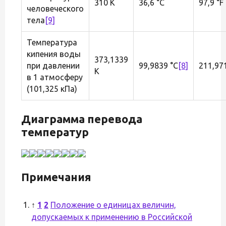
310 K
36,6 °C
97,9 °F
человеческого
тела
[9]
Температура
кипения воды
373,1339
при давлении
99,9839 °C
[8]
211,971
K
в 1 атмосферу
(101,325 кПа)
Диаграмма перевода
температур
Примечания
↑
1
2
Положение о единицах величин,
допускаемых к применению в Российской