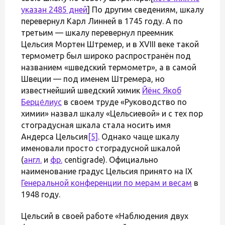
указан 2485 дней
] По другим сведениям, шкалу
перевернул Карл Линней в 1745 году. А по
третьим — шкалу перевернул преемник
Цельсия Мортен Штремер, и в XVIII веке такой
термометр был широко распространён под
названием «шведский термометр», а в самой
Швеции — под именем Штремера, но
известнейший шведский химик
Йёнс Якоб
Берце́лиус
в своем труде «Руководство по
химии» назвал шкалу «Цельсиевой» и с тех пор
стоградусная шкала стала носить имя
Андерса Цельсия
[5]
. Однако чаще шкалу
именовали просто стоградусной шкалой
(
англ.
и
фр.
centigrade). Официально
наименование градус Цельсия принято на IX
Генеральной конференции по мерам и весам
в
1948 году.
Цельсий в своей работе «Наблюдения двух