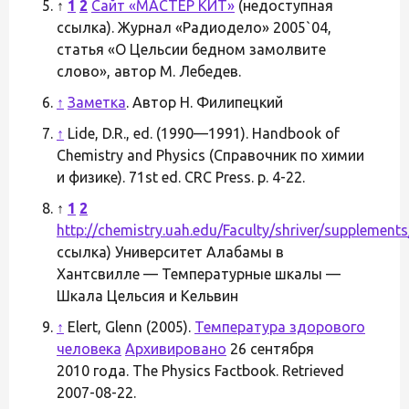
↑
1
2
Сайт «МАСТЕР КИТ»
(недоступная
ссылка). Журнал «Радиодело» 2005`04,
статья «О Цельсии бедном замолвите
слово», автор М. Лебедев.
↑
Заметка
. Автор Н. Филипецкий
↑
Lide, D.R., ed. (1990—1991). Handbook of
Chemistry and Physics (Справочник по химии
и физике). 71st ed. CRC Press. p. 4-22.
↑
1
2
http://chemistry.uah.edu/Faculty/shriver/supplement
ссылка) Университет Алабамы в
Хантсвилле — Температурные шкалы —
Шкала Цельсия и Кельвин
↑
Elert, Glenn (2005).
Температура здорового
человека
Архивировано
26 сентября
2010 года. The Physics Factbook. Retrieved
2007-08-22.