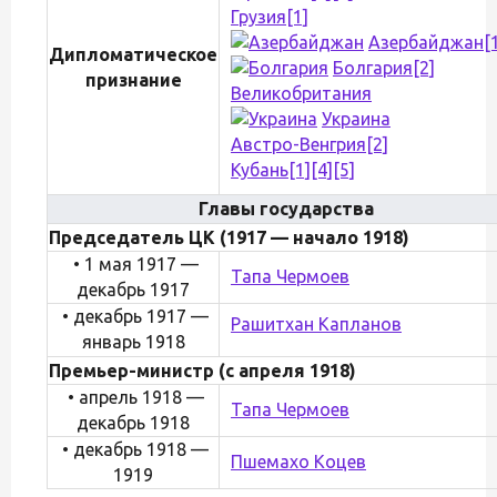
Грузия
[1]
Азербайджан
[
Дипломатическое
Болгария
[2]
признание
Великобритания
Украина
Австро-Венгрия
[2]
Кубань
[1]
[4]
[5]
Главы государства
Председатель ЦК (1917 — начало 1918)
• 1 мая 1917 —
Тапа Чермоев
декабрь 1917
• декабрь 1917 —
Рашитхан Капланов
январь 1918
Премьер-министр (с апреля 1918)
• апрель 1918 —
Тапа Чермоев
декабрь 1918
• декабрь 1918 —
Пшемахо Коцев
1919