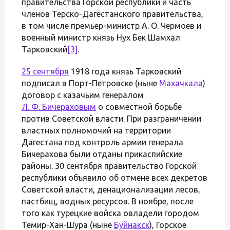
правительства Горской республики и часть
членов Терско-Дагестанского правительства,
в том числе премьер-министр А. О. Чермоев и
военный министр князь Нух Бек Шамхал
Тарковский
[3]
.
25 сентября
1918 года князь Тарковский
подписал в Порт-Петровске (ныне
Махачкала
)
договор с казачьим генералом
Л. Ф. Бичераховым
о совместной борьбе
против Советской власти. При разграничении
властных полномочий на территории
Дагестана под контроль армии генерала
Бичерахова были отданы прикаспийские
районы. 30 сентября правительство Горской
республики объявило об отмене всех декретов
Советской власти, денационализации лесов,
пастбищ, водных ресурсов. В ноябре, после
того как турецкие войска овладели городом
Темир-Хан-Шура (ныне
Буйнакск
), Горское