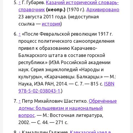
↑
Г. Губарев.
Казачий исторический словарь-
справочник
(неопр.)
(1970 г.).
Архивировано
23 августа 2011 года. (недоступная
ссылка —
история
)
↑
«После Февральской революции 1917 г.
процесс политического самоопределения
привел к образованию Карачаево-
Балкарского штата в составе горской
республики.» (ИЭА Российской академии
наук. Серия энциклопедий «Народы и
культуры», «Карачаевцы. Балкарцы.» — М.:
Наука, ИЭА РАН, 2014. — С. 7. — 815 с.
ISBN
978-5-02-038043-1
.)
↑
Петр Михайлович Шаститко.
Обречённые
догмы: большевизм и национальный
вопрос
. — М.: Восточная литература,
2002. — С. 44. — 271 с.
↑
Камалудин Гаджиев.
Кавказский узел в