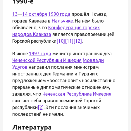
1990-е
13
—
14 октября
1990 года
прошёл II съезд
горцев Кавказа в
Нальчике
. На нём было
объявлено, что
Конфедерация горских
народов Кавказа
является правопреемницей
Горской республики
[10]
[11]
[12]
.
В июне
1997 года
министр иностранных дел
Чеченской Республики Ичкерия
Мовлади
Удугов
направил послания министрам
иностранных дел Германии и Турции с
предложением «восстановить насильственно
прерванные дипломатические отношения»,
заявляя, что
Чеченская Республика Ичкерия
считает себя правопреемницей Горской
республики
[2]
. Эти послания значимых
последствий не имели.
Литература