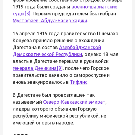
1919 года были созданы
военно-шариатские
суды
[3]
. Первым председателем был избран
Мустафаев, Абдул-Басир хаджи
.
16 апреля 1919 года правительство Пшемахо
Коцуева приняло решение о вхождении
Дагестана в состав
Азербайджанской
Демократической Республики
, однако 18 мая
власть в Дагестане перешла в руки войск
генерала Деникина
[9]
, после чего Горское
правительство заявило о самороспуске и
вновь эвакуировалось в
Тифлис
.
В Дагестане был провозглашён так
называемый
Северо-Кавказский эмират
,
лидеры которого объявили Горскую
республику мифической республикой, не
имеющей опоры в народе.