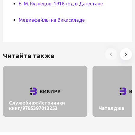
Б. М. Кузнецов. 1918 год в Дагестане
Медиафайлы на Викискладе
Читайте также
Служебная:Источники
книг/9785397013253
Чаталджа