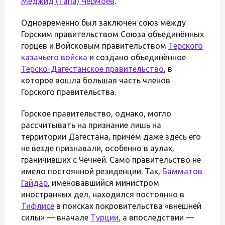
Меджид (Тапа) Чермоев
.
Одновременно был заключён союз между
Горским правительством Союза объединённых
горцев и Войсковым правительством
Терского
казачьего войска
и создано объединённое
Терско-Дагестанское правительство
, в
которое вошла большая часть членов
Горского правительства.
Горское правительство, однако, могло
рассчитывать на признание лишь на
территории Дагестана, причём даже здесь его
не везде признавали, особенно в аулах,
граничивших с Чечнёй. Само правительство не
имело постоянной резиденции. Так,
Бамматов
Гайдар
, именовавшийся министром
иностранных дел, находился постоянно в
Тифлисе
в поисках покровительства «внешней
силы» — вначале
Турции
, а впоследствии —