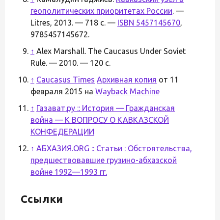
геополитических приоритетах России
. —
Litres, 2013. — 718 с. —
ISBN 5457145670
,
9785457145672.
↑
Alex Marshall. The Caucasus Under Soviet
Rule. — 2010. — 120 с.
↑
Caucasus Times
Архивная копия
от 11
февраля 2015 на
Wayback Machine
↑
Газават.ру :: История — Гражданская
война — К ВОПРОСУ О КАВКАЗСКОЙ
КОНФЕДЕРАЦИИ
↑
АБХАЗИЯ.ORG :: Статьи : Обстоятельства,
предшествовавшие грузино-абхазской
войне 1992—1993 гг.
Ссылки