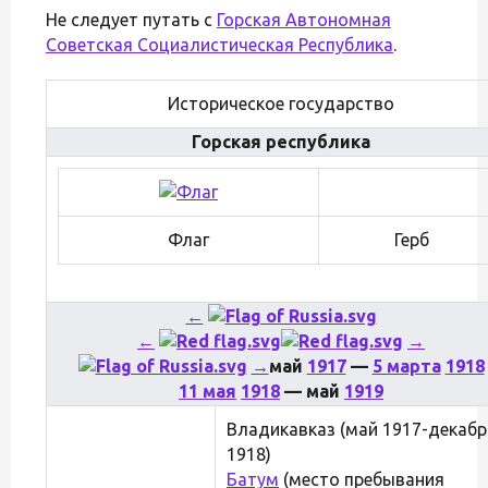
Не следует путать с
Горская Автономная
Советская Социалистическая Республика
.
Историческое государство
Горская республика
Флаг
Герб
←
←
→
→
май
1917
—
5 марта
1918
11 мая
1918
— май
1919
Владикавказ (май 1917-декабр
1918)
Батум
(место пребывания