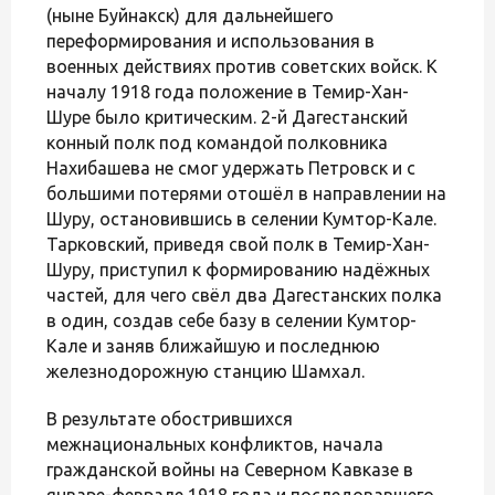
(ныне Буйнакск) для дальнейшего
переформирования и использования в
военных действиях против советских войск. К
началу 1918 года положение в Темир-Хан-
Шуре было критическим. 2-й Дагестанский
конный полк под командой полковника
Нахибашева не смог удержать Петровск и с
большими потерями отошёл в направлении на
Шуру, остановившись в селении Кумтор-Кале.
Тарковский, приведя свой полк в Темир-Хан-
Шуру, приступил к формированию надёжных
частей, для чего свёл два Дагестанских полка
в один, создав себе базу в селении Кумтор-
Кале и заняв ближайшую и последнюю
железнодорожную станцию Шамхал.
В результате обострившихся
межнациональных конфликтов, начала
гражданской войны на Северном Кавказе в
январе-феврале 1918 года и последовавшего