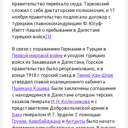
правительство переехало сюда. Тарковский
сложил с себя диктаторские полномочия, и 17
ноября правительство подписало договор с
турецким главнокомандующим Ф. Юсуф-
Изетт-пашой о пребывании в Дагестане
турецких войск
[3]
.
В связи с поражением Германии и Турции в
Первой мировой войне
и уходом турецких
войск из Закавказья и Дагестана, Горское
правительство было реорганизовано, и в
конце 1918 г. горский съезд в
Темир-Хан-Шуре
утвердил главой коалиционного кабинета
Пшемахо Коцева
. Были заключены соглашения
с находящимся в Дагестане отрядом терских
казаков генерала
И. Н. Колесникова
и с
представителем Добровольческой армии в
Баку
генералом И. Г. Эрдели. С помощью
Грузии
,
Азербайджана
и
Антанты
было начато
формирование собственных отрядов. В январе