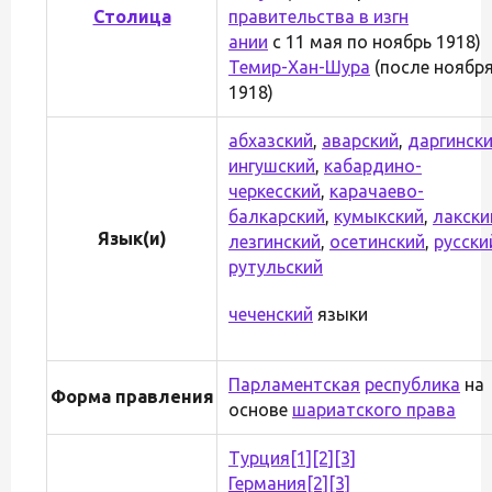
Столица
правительства в изгн
ании
с 11 мая по ноябрь 1918)
Темир-Хан-Шура
(после ноябр
1918)
абхазский
,
аварский
,
даргинск
ингушский
,
кабардино-
черкесский
,
карачаево-
балкарский
,
кумыкский
,
лакски
Язык(и)
лезгинский
,
осетинский
,
русски
рутульский
чеченский
языки
Парламентская
республика
на
Форма правления
основе
шариатского права
Турция
[1]
[2]
[3]
Германия
[2]
[3]