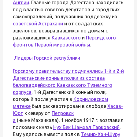
Англии
. Главные города Дагестана находились
под властью советов депутатов и городских
самоуправлений, получавших поддержку из
советской
Астрахани
и от солдатских
эшелонов, возвращавшихся по домам с
разложившихся
Кавказского
и
Персидского
фронтов
Первой мировой войны
.
Лидеры Горской республики
Горскому правительству подчинялись 1-й и 2-й
Дагестанские конные полки из состава
белогвардейского
Кавказского Туземного
корпуса
. 1-й Дагестанский конный полк,
который после участия в
Корниловском
мятеже
был расквартирован в слободе
Хасав-
Юрт
к северу от
Петровск
а
(ныне Махачкала), 1 ноября 1917 г. возглавил
полковник князь
Нух Бек Шамхал Тарковский
.
Ему удалось вывести полк в
Темир-Хан-Шуру