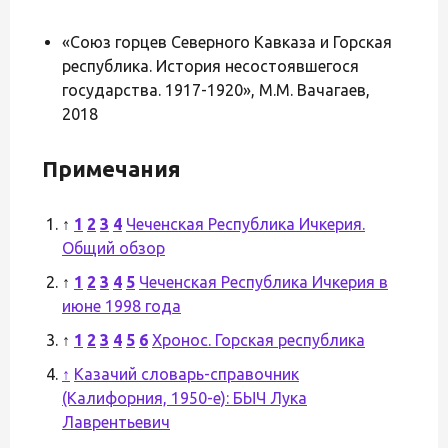
«Союз горцев Северного Кавказа и Горская
республика. История несостоявшегося
государства. 1917-1920», М.М. Вачагаев,
2018
Примечания
↑
1
2
3
4
Чеченская Республика Ичкерия.
Общий обзор
↑
1
2
3
4
5
Чеченская Республика Ичкерия в
июне 1998 года
↑
1
2
3
4
5
6
Хронос. Горская республика
↑
Казачий словарь-справочник
(Калифорния, 1950-е): БЫЧ Лука
Лаврентьевич