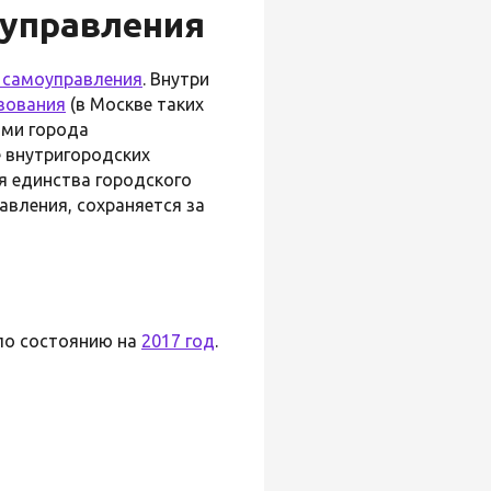
оуправления
 самоуправления
. Внутри
зования
(в Москве таких
ами города
е внутригородских
ия единства городского
авления, сохраняется за
по состоянию на
2017 год
.