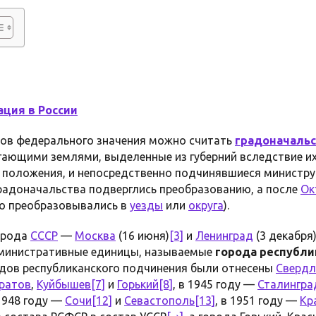
ация в России
ов федерального значения можно считать
градоначаль
гающими землями, выделенные из губерний вследствие их
о положения, и непосредственно подчинявшиеся министру
радоначальства подверглись преобразованию, а после
Ок
го преобразовывались в
уезды
или
округа
).
орода
СССР
—
Москва
(16 июня)
[3]
и
Ленинград
(3 декабря
министративные единицы, называемые
города республи
родов республиканского подчинения были отнесены
Свердл
ратов
,
Куйбышев
[7]
и
Горький
[8]
, в 1945 году —
Сталингра
 1948 году —
Сочи
[12]
и
Севастополь
[13]
, в 1951 году —
Кр