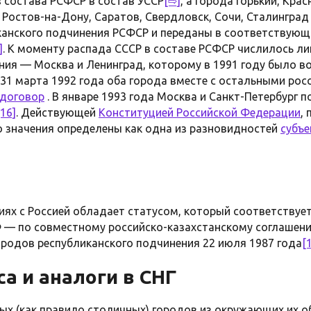
 состава РСФСР в состав УССР
[⇨]
, а города Горький, Кра
, Ростов-на-Дону, Саратов, Свердловск, Сочи, Сталингра
канского подчинения РСФСР и переданы в соответствующ
]
. К моменту распада СССР в составе РСФСР числилось л
ния — Москва и Ленинград, которому в 1991 году было в
 31 марта 1992 года оба города вместе с остальными ро
договор
. В январе 1993 года Москва и Санкт-Петербург 
[16]
. Действующей
Конституцией Российской Федерации
,
о значения определены как одна из разновидностей
субъе
ях с Россией обладает статусом, который соответствует
 — по совместному российско-казахстанскому соглашен
городов республиканского подчинения 22 июля 1987 года
[
са и аналоги в СНГ
ых (как правило столичных) городов из окружающих их 