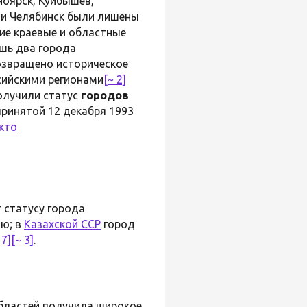
сноярск, Куйбышев,
д и Челябинск были лишены
ие краевые и областные
ишь два города
озвращено историческое
ссийскими регионами
[~ 2]
получили статус
городов
 принятой 12 декабря 1993
кто
 статусу города
ию; в
Казахской ССР
город
17]
[~ 3]
.
областей получила широкое