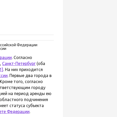
оссийской Федерации
ссии
ерации
. Согласно
,
Санкт-Петербург
(оба
1]
. На них приходится
ссии
. Первые два города в
Кроме того, согласно
оответствующим городу
цией на период аренды ею
 областного подчинения
меет статуса субъекта
ете Федерации
.