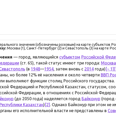
рального значения (обозначены розовым) на карте субъектов Р
зу:
Москва (1), Санкт-Петербург (2) и Севастополь (3) на карте Ро
ачения
— город, являющийся
субъектом
Российской Фед
Федерации
(ст. 65), такой статус имеют три города:
Москва
Севастополь
(в
1948
—
1954
, затем вновь с
2014
года)
[~ 1]
[
аны, но более 12% её населения и около четверти
ВВП Ро
ли выполняют функции столиц Российского государства. 
кой Федерацией и Республикой Казахстан, статусом, с
ссийской Федерации, в отношениях с Российской Федера
йконур
(до 2050 года) наделяется город
Байконур
(город
Республики Казахстан
)
[2]
. Однако Байконур при этом не и
органы его исполнительной власти не представлены в
Сов