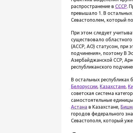
распространение в
СССР
. 
превышало 1. В остальных
Севастополем, который по
При этом следует учитыва
существовало областного 
(АССР, АО) статусом, при 
подчинения», поэтому В Эс
Азербайджанской ССР, Арм
республиканского подчинен
В остальных республиках 
Белоруссии
,
Казахстане
,
К
советская система катего
самостоятельные единицы 
Астана
в Казахстане,
Бишк
городов федерального зна
Севастополя, который уже 