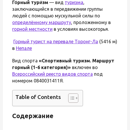
Го́рный тури́зм
— вид
туризма
,
заключающийся в передвижении группы
людей с помощью мускульной силы по
определённому маршруту
, проложенному в
горной местности
в условиях высокогорья.
Горный турист на перевале
Торонг-Ла
(5416 м)
в
Непале
Вид спорта
«Спортивный туризм. Маршрут
горный (1-6 категория)»
включен во
Всероссийский реестр видов спорта
под
номером 0840031411Я.
Table of Contents
Содержание