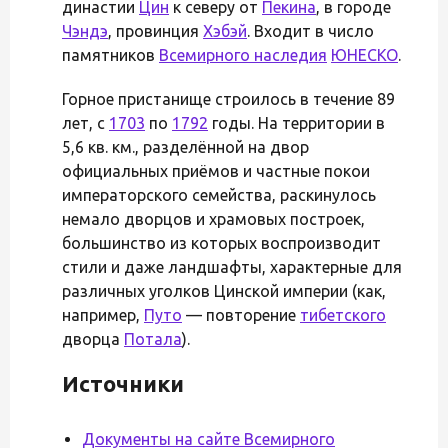
династии
Цин
к северу от
Пекина
, в городе
Чэндэ
, провинция
Хэбэй
. Входит в число
памятников
Всемирного наследия
ЮНЕСКО
.
Горное пристанище строилось в течение 89
лет, с
1703
по
1792
годы. На территории в
5,6 кв. км., разделённой на двор
официальных приёмов и частные покои
императорского семейства, раскинулось
немало дворцов и храмовых построек,
большинство из которых воспроизводит
стили и даже ландшафты, характерные для
различных уголков Цинской империи (как,
например,
Путо
— повторение
тибетского
дворца
Потала
).
Источники
Документы на сайте Всемирного