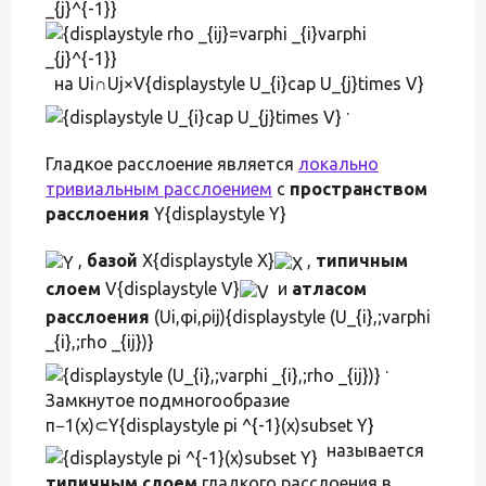
_{j}^{-1}}
на Ui∩Uj×V{displaystyle U_{i}cap U_{j}times V}
.
Гладкое расслоение является
локально
тривиальным расслоением
с
пространством
расслоения
Y{displaystyle Y}
,
базой
X{displaystyle X}
,
типичным
слоем
V{displaystyle V}
и
атласом
расслоения
(Ui,φi,ρij){displaystyle (U_{i},;varphi
_{i},;rho _{ij})}
.
Замкнутое подмногообразие
π−1(x)⊂Y{displaystyle pi ^{-1}(x)subset Y}
называется
типичным слоем
гладкого расслоения в