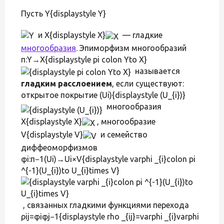
Пусть Y{displaystyle Y}
и X{displaystyle X}
— гладкие
многообразия
. Эпиморфизм многообразий
π:Y→X{displaystyle pi colon Yto X}
называется
гладким расслоением
, если существуют:
открытое покрытие (Ui){displaystyle (U_{i})}
многообразия
X{displaystyle X}
, многообразие
V{displaystyle V}
и семейство
диффеоморфизмов
φi:π−1(Ui)→Ui×V{displaystyle varphi _{i}colon pi
^{-1}(U_{i})to U_{i}times V}
, связанных гладкими функциями перехода
ρij=φiφj−1{displaystyle rho _{ij}=varphi _{i}varphi