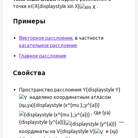
точке x∈X{displaystyle xin X}
.
Примеры
Векторное расслоение
, в частности
касательное расслоение
Главное расслоение
Свойства
Пространство расслоения Y{displaystyle Y}
наделено координатным атласом
(xμ,ya){displaystyle (x^{mu },;y^{a})}
, где (ya)
{displaystyle (y^{a})}
—
координаты на V{displaystyle V}
и (xμ)