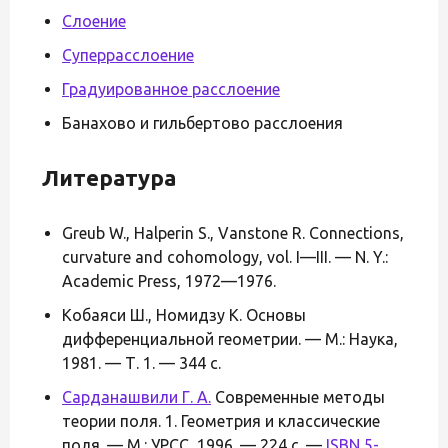
Слоение
Суперрасслоение
Градуированное расслоение
Банахово и гильбертово расслоения
Литература
Greub W., Halperin S., Vanstone R. Connections,
curvature and cohomology, vol. I—III. — N. Y.:
Academic Press, 1972—1976.
Кобаяси Ш., Номидзу К. Основы
дифференциальной геометрии. — М.: Наука,
1981. — Т. 1. — 344 с.
Сарданашвили Г. А.
Современные методы
теории поля. 1. Геометрия и классические
поля. — М.: УРСС, 1996. — 224 с. —
ISBN 5-