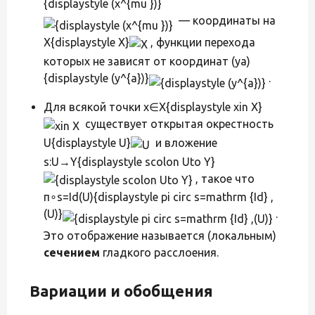
{displaystyle (x^{mu })}
— координаты на
X{displaystyle X}
, функции перехода
которых не зависят от координат (ya)
{displaystyle (y^{a})}
.
Для всякой точки x∈X{displaystyle xin X}
существует открытая окрестность
U{displaystyle U}
и вложение
s:U→Y{displaystyle scolon Uto Y}
, такое что
π∘s=Id(U){displaystyle pi circ s=mathrm {Id} ,
(U)}
.
Это отображение называется (локальным)
сечением
гладкого расслоения.
Вариации и обобщения