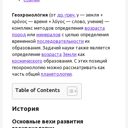
Геохроноло́гия
(от
др.-греч.
γῆ — земля +
χρόνος — время + λόγος — слово, учение) —
комплекс методов определения
возраста
пород
или
минералов
с целью определения
временной
последовательности
их
образования. Задачей науки также является
определение
возраста
Земли
как
космического
образования. С этих позиций
геохронологию можно рассматривать как
часть общей
планетологии
.
Table of Contents
История
Основные вехи развития