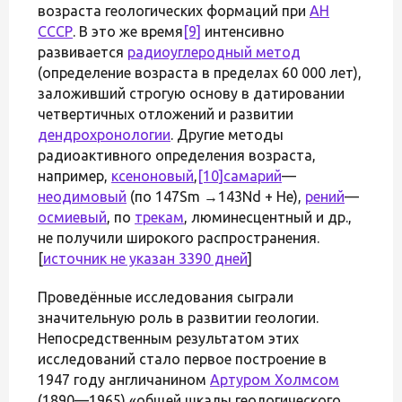
возраста геологических формаций при
АН
СССР
. В это же время
[9]
интенсивно
развивается
радиоуглеродный метод
(определение возраста в пределах 60 000 лет),
заложивший строгую основу в датировании
четвертичных отложений и развитии
дендрохронологии
. Другие методы
радиоактивного определения возраста,
например,
ксеноновый
,
[10]
самарий
—
неодимовый
(по 147Sm →143Nd + He),
рений
—
осмиевый
, по
трекам
, люминесцентный и др.,
не получили широкого распространения.
[
источник не указан 3390 дней
]
Проведённые исследования сыграли
значительную роль в развитии геологии.
Непосредственным результатом этих
исследований стало первое построение в
1947 году англичанином
Артуром Холмсом
(1890—1965) «общей шкалы геологического