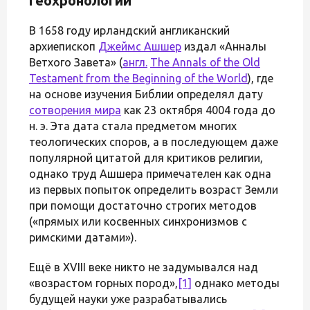
геохронологии
В 1658 году ирландский англиканский
архиепископ
Джеймс Ашшер
издал «Анналы
Ветхого Завета» (
англ.
The Annals of the Old
Testament from the Beginning of the World
), где
на основе изучения Библии определял дату
сотворения мира
как 23 октября 4004 года до
н. э. Эта дата стала предметом многих
теологических споров, а в последующем даже
популярной цитатой для критиков религии,
однако труд Ашшера примечателен как одна
из первых попыток определить возраст Земли
при помощи достаточно строгих методов
(«прямых или косвенных синхронизмов с
римскими датами»).
Ещё в XVIII веке никто не задумывался над
«возрастом горных пород»,
[1]
однако методы
будущей науки уже разрабатывались