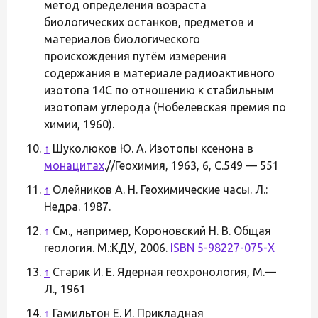
метод определения возраста
биологических останков, предметов и
материалов биологического
происхождения путём измерения
содержания в материале радиоактивного
изотопа 14C по отношению к стабильным
изотопам углерода (Нобелевская премия по
химии, 1960).
↑
Шуколюков Ю. А. Изотопы ксенона в
монацитах
.//Геохимия, 1963, 6, С.549 — 551
↑
Олейников А. Н. Геохимические часы. Л.:
Недра. 1987.
↑
См., например, Короновский Н. В. Общая
геология. М.:КДУ, 2006.
ISBN 5-98227-075-X
↑
Старик И. Е. Ядерная геохронология, М.—
Л., 1961
↑
Гамильтон Е. И. Прикладная