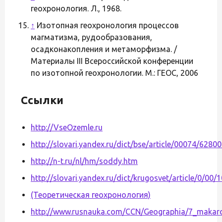
геохронология. Л., 1968.
↑
Изотопная геохронология процессов
магматизма, рудообразования,
осадконакопления и метаморфизма. /
Материалы III Всероссийской конференции
по изотопной геохронологии. М.: ГЕОС, 2006
Ссылки
http://VseOzemle.ru
http://slovari.yandex.ru/dict/bse/article/00074/6280
http://n-t.ru/nl/hm/soddy.htm
http://slovari.yandex.ru/dict/krugosvet/article/0/00
(Теоретическая геохронология)
http://www.rusnauka.com/CCN/Geographia/7_makar