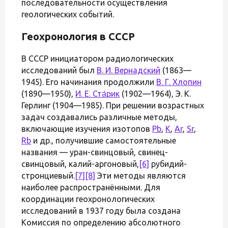
последовательности осуществления
геологических событий.
Геохронология в СССР
В СССР инициатором радиологических
исследований был
В. И. Вернадский
(1863—
1945). Его начинания продолжили
В. Г. Хлопин
(1890—1950),
И. Е. Ста́рик
(1902—1964), Э. К.
Герлинг (1904—1985). При решении возрастных
задач создавались различные методы,
включающие изучения изотопов
Pb
,
K
,
Ar
,
Sr
,
Rb
и др., получившие самостоятельные
названия — уран-свинцовый, свинец-
свинцовый, калий-аргоновый,
[6]
рубидий-
стронциевый.
[7]
[8]
Эти методы являются
наиболее распространёнными. Для
координации геохронологических
исследований в 1937 году была создана
Комиссия по определению абсолютного