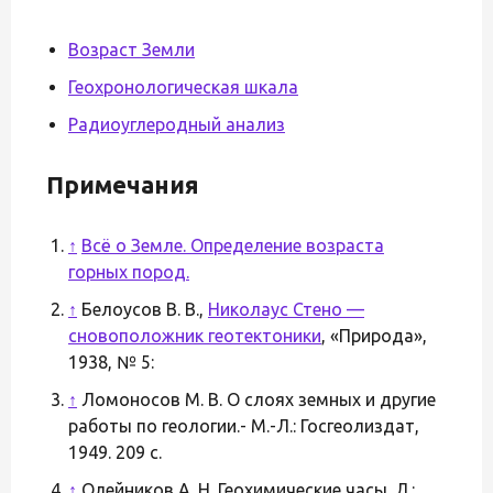
Возраст Земли
Геохронологическая шкала
Радиоуглеродный анализ
Примечания
↑
Всё о Земле. Определение возраста
горных пород.
↑
Белоусов В. В.,
Николаус Стено —
сновоположник геотектоники
, «Природа»,
1938, № 5:
↑
Ломоносов М. В. О слоях земных и другие
работы по геологии.- М.-Л.: Госгеолиздат,
1949. 209 с.
↑
Олейников А. Н. Геохимические часы. Л.: