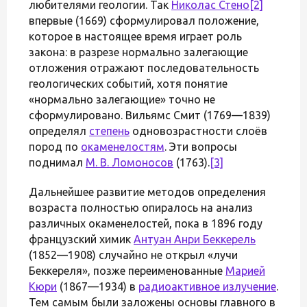
любителями геологии. Так
Николас Стено
[2]
впервые (1669) сформулировал положение,
которое в настоящее время играет роль
закона: в разрезе нормально залегающие
отложения отражают последовательность
геологических событий, хотя понятие
«нормально залегающие» точно не
сформулировано. Вильямс Смит (1769—1839)
определял
степень
одновозрастности слоёв
пород по
окаменелостям
. Эти вопросы
поднимал
М. В. Ломоносов
(1763).
[3]
Дальнейшее развитие методов определения
возраста полностью опиралось на анализ
различных окаменелостей, пока в 1896 году
французский химик
Антуан Анри Беккерель
(1852—1908) случайно не открыл «лучи
Беккереля», позже переименованные
Марией
Кюри
(1867—1934) в
радиоактивное излучение
.
Тем самым были заложены основы главного в