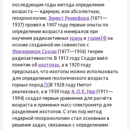
последующие годы метода определения
возраста — ядерную, или абсолютную,
геохронологию.
Эрнест Резерфорд
(1871—
1937) провёл в 1907 году первые опыты по
определении возраста минералов при
изучения радиоактивных
урана
и
тория
[4]
на
основе созданной им совместно с
Фредериком Содди
(1877—1956) теории
радиоактивности. В 1913 году Содди ввёл
понятие об
изотопах
, а в 1920 году
предсказал, что изотопы можно использовать
для определения геологического возраста
горных пород.
[5]
В 1928 году Ниггот
реализовал, а в 1939 году
A. O. К. Нир
(1911—
1994) создал первые уравнения для расчёта
возраста и применил масс-спектрометр для
разделения изотопов. С этих пор метод
«ядерной геохронологии» стал основным в
решении задач, связанных с определением