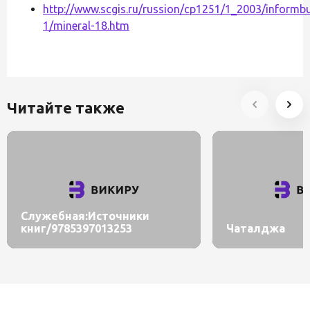
http://www.scgis.ru/russion/cp1251/1_2003/informbu
1/mineral-18.htm
Читайте также
Служебная:Источники
книг/9785397013253
Чаталджа