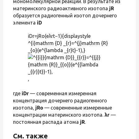
мономолекулярной реакции. В результате из
материнского радиоактивного изотопа
jR
образуется радиогенный изотоп дочернего
элемента
iD
iDr=jRo(eλrt−1){displaystyle
^{i}mathrm {D} _{r}=^{j}mathrm {R}
_{o}(e^{lambda _{r}t}-1),}
,
где
iDr
— современная измеренная
концентрация дочернего радиогенного
изотопа,
jRo
— современные измеренные
концентрации материнского изотопа.
λr
—
постоянная распада атома
jR
.
См. также