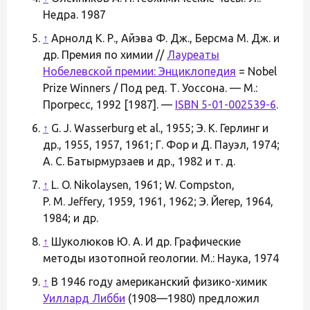
Недра. 1987
↑
Арнолд К. Р., Айэва Ф. Дж., Берсма М. Дж. и
др. Премия по химии //
Лауреаты
Нобелевской премии: Энциклопедия
= Nobel
Prize Winners / Под ред. Т. Уоссона. — М.:
Прогресс, 1992 [1987]. —
ISBN 5-01-002539-6
.
↑
G. J. Wasserburg et al., 1955; Э. К. Герлинг и
др., 1955, 1957, 1961; Г. Фор и Д. Пауэл, 1974;
А. С. Батырмурзаев и др., 1982 и т. д.
↑
L. O. Nikolaysen, 1961; W. Compston,
P. M. Jeffery, 1959, 1961, 1962; Э. Йегер, 1964,
1984; и др.
↑
Шуколюков Ю. А. И др. Графические
методы изотопной геологии. М.: Наука, 1974
↑
В 1946 году американский физико-химик
Уиллард Либби
(1908—1980) предложил