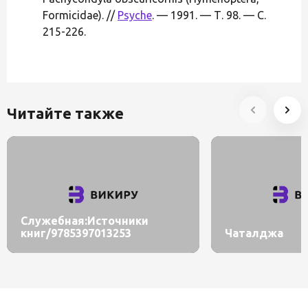
Formicidae). //
Psyche
. — 1991. — Т. 98. — С.
215-226.
Читайте также
Служебная:Источники
книг/9785397013253
Чаталджа