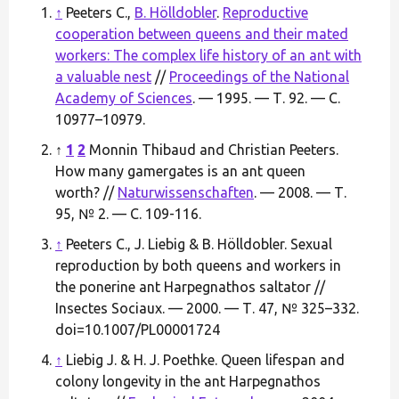
↑
Peeters C.,
B. Hölldobler
.
Reproductive
cooperation between queens and their mated
workers: The complex life history of an ant with
a valuable nest
//
Proceedings of the National
Academy of Sciences
. — 1995. — Т. 92. — С.
10977–10979.
↑
1
2
Monnin Thibaud and Christian Peeters.
How many gamergates is an ant queen
worth? //
Naturwissenschaften
. — 2008. — Т.
95, № 2. — С. 109-116.
↑
Peeters C., J. Liebig & B. Hölldobler. Sexual
reproduction by both queens and workers in
the ponerine ant Harpegnathos saltator //
Insectes Sociaux. — 2000. — Т. 47, № 325–332.
doi=10.1007/PL00001724
↑
Liebig J. & H. J. Poethke. Queen lifespan and
colony longevity in the ant Harpegnathos