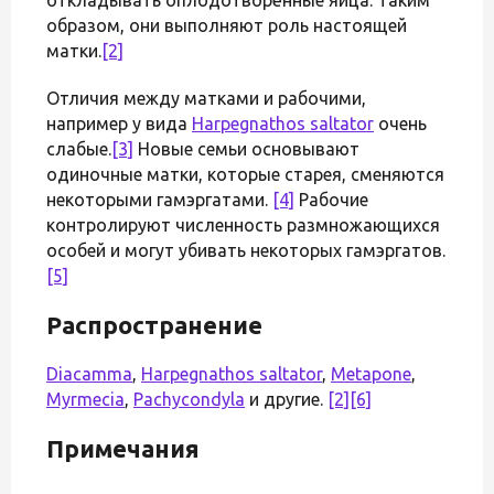
образом, они выполняют роль настоящей
матки.
[2]
Отличия между матками и рабочими,
например у вида
Harpegnathos saltator
очень
слабые.
[3]
Новые семьи основывают
одиночные матки, которые старея, сменяются
некоторыми гамэргатами.
[4]
Рабочие
контролируют численность размножающихся
особей и могут убивать некоторых гамэргатов.
[5]
Распространение
Diacamma
,
Harpegnathos saltator
,
Metapone
,
Myrmecia
,
Pachycondyla
и другие.
[2]
[6]
Примечания