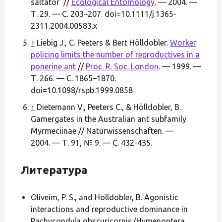
saltator //
Ecological Entomology
. — 2004. —
Т. 29. — С. 203–207. doi=10.1111/j.1365-
2311.2004.00583.x
↑
Liebig J., C. Peeters & Bert Hölldobler.
Worker
policing limits the number of reproductives in a
ponerine ant
//
Proc. R. Soc. London
. — 1999. —
Т. 266. — С. 1865–1870.
doi=10.1098/rspb.1999.0858
↑
Dietemann V., Peeters C., & Hölldobler, B.
Gamergates in the Australian ant subfamily
Myrmeciinae // Naturwissenschaften. —
2004. — Т. 91, № 9. — С. 432-435.
Литература
Oliveim, P. S., and Holldobler, B. Agonistic
interactions and reproductive dominance in
Pachycondyla obscuricornis (Hymenoptera,