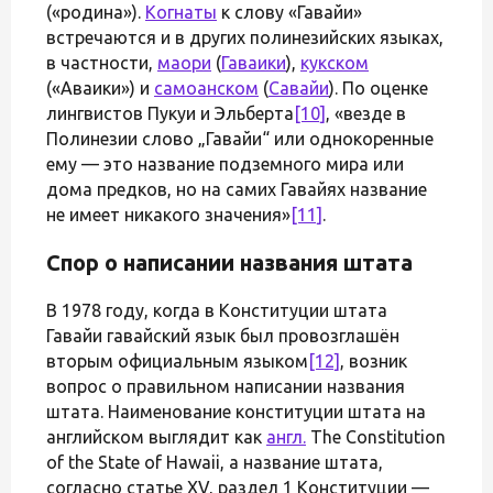
(«родина»).
Когнаты
к слову «Гавайи»
встречаются и в других полинезийских языках,
в частности,
маори
(
Гаваики
),
кукском
(«Аваики») и
самоанском
(
Савайи
). По оценке
лингвистов Пукуи и Эльберта
[10]
, «везде в
Полинезии слово „Гавайи“ или однокоренные
ему — это название подземного мира или
дома предков, но на самих Гавайях название
не имеет никакого значения»
[11]
.
Спор о написании названия штата
В 1978 году, когда в Конституции штата
Гавайи гавайский язык был провозглашён
вторым официальным языком
[12]
, возник
вопрос о правильном написании названия
штата. Наименование конституции штата на
английском выглядит как
англ.
The Constitution
of the State of Hawaii, а название штата,
согласно статье XV, раздел 1 Конституции —