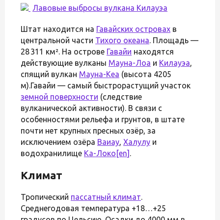
Лавовые выбросы вулкана
Килауэа
Штат находится на
Гавайских островах
в
центральной части
Тихого океана
. Площадь —
28 311 км². На острове
Гавайи
находятся
действующие вулканы
Мауна-Лоа
и
Килауэа
,
спящий вулкан
Мауна-Кеа
(высота 4205
м).Гавайи — самый быстрорастущий участок
земной поверхности
(следствие
вулканической активности). В связи с
особенностями рельефа и грунтов, в штате
почти нет крупных пресных озёр, за
исключением озёра
Ваиау
,
Халулу
и
водохранилище
Ка-Локо
[en]
.
Климат
Тропический
пассатный климат
.
Среднегодовая температура +18…+25
градусов по Цельсию. Осадки до 4000 мм в