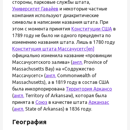
стороны, парковые службы штата,
Университет Гавайев
и некоторые частные
компания используют диакритические
символы в написании названия штата. При
этом с момента принятия
Конституции США
в
1789 году не было ни одного прецедента по
изменению названия штата. Лишь в 1780 году
Конституция штата Массачусетс
[en]
официально изменила название «провинции
Массачусетского залива» (
англ.
Province of
Massachusetts Bay) на «Содружество
Массачусетс» (
англ.
Commonwealth of
Massachusetts), а в 1819 году в состав США
была инкорпорирована
Территория Аркансо
(
англ.
Territory of Arkansaw), которая была
принята в
Союз
в качестве штата
Арканзас
(
англ.
State of Arkansas) в 1836 году.
География