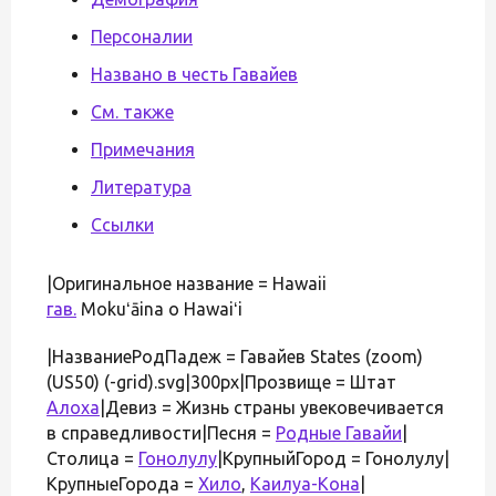
Персоналии
Названо в честь Гавайев
См. также
Примечания
Литература
Ссылки
|Оригинальное название = Hawaii
гав.
Mokuʻāina o Hawaiʻi
|НазваниеРодПадеж = Гавайев States (zoom)
(US50) (-grid).svg|300px|Прозвище = Штат
Алоха
|Девиз = Жизнь страны увековечивается
в справедливости|Песня =
Родные Гавайи
|
Столица =
Гонолулу
|КрупныйГород = Гонолулу|
КрупныеГорода =
Хило
,
Каилуа-Кона
|