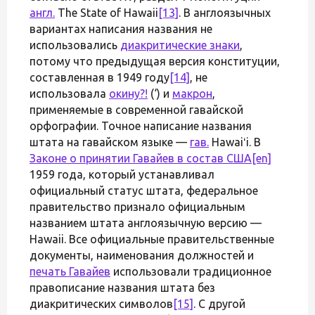
англ.
The State of Hawaii
[13]
. В англоязычных
вариантах написания названия не
использовались
диакритические знаки
,
потому что предыдущая версия конституции,
составленная в 1949 году
[14]
, не
использовала
окину
?!
(‘) и
макрон
,
применяемые в современной гавайской
орфографии. Точное написание названия
штата на гавайском языке —
гав.
Hawaiʻi. В
Законе о принятии Гавайев в состав США
[en]
1959 года, который устанавливал
официальный статус штата, федеральное
правительство признало официальным
названием штата англоязычную версию —
Hawaii. Все официальные правительственные
документы, наименования должностей и
печать Гавайев
использовали традиционное
правописание названия штата без
диакритических символов
[15]
. С другой