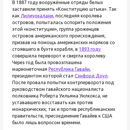
В 1887 году вооружённые отряды белых
заставили принять «Конституцию штыка». Так
как
Лилиуокалани
, последняя королева
островов, попыталась оспорить положения
этой «конституции», группа уроженцев
островов американского происхождения,
призвав на помощь американских моряков со
стоявшего в бухте корабля, в
1893 году
совершила переворот и свергла королеву.
Через год была провозглашена
марионеточная
Республика Гавайи
,
президентом которой стал
Сэнфорд Доул
.
После провала попытки контрперворота под
руководством гавайского националиста
полковника Роберта Уильяма Уилкокса, не
устававшего восставать как против
монархических, так и против республиканских
правительств, присоединение Гавайев к США
было лишь вопросом времени.