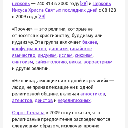
церковь
— 240 813 в 2000 году
[28]
и
Церковь
Иисуса Христа Святых последних дней
с 68 128
в 2009 году
[29]
.
«Прочие» — это религии, которые не
относятся к христианству, буддизму или
иудаизму. Эта группа включает
бахаев
,
конфуцианство
,
даосизм
,
гавайское
язычество
,
индуизм
,
ислам
,
сикхизм
,
синтоизм
,
сайентологию
,
викка
,
зороастризм
и другие религии.
«Не принадлежащие ни к одной из религий» —
люди, не принадлежащие ни к одной
религиозной общине, включая
агностиков
,
атеистов
,
деистов
и
нерелигиозных
.
Опрос Гэллапа
в 2009 году показал, что
религиозные предпочтения распределяются
следующим образом, исключая прочие