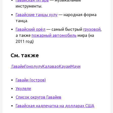
инструменты.
Гавайские танцы хулу
— народная форма
танца.
Гавайский орёл
— самый быстрый
грузовой
,
а также
пожарный автомобиль
мира (на
2011 год)
См. также
Гавайи
Гонолулу
Калавао
Кауаи
Мауи
Гавайи (остров)
Укулеле
Список округов Гавайев
Гавайская надпечатка на долларах США