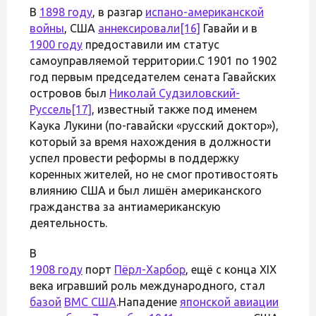
В
1898 году
, в разгар
испано-американской
войны
, США
аннексировали
[16]
Гавайи и в
1900 году
предоставили им статус
самоуправляемой территории.С 1901 по 1902
год первым председателем сената Гавайских
островов был
Николай Судзиловский-
Руссель
[17]
, известный также под именем
Каука Лукини (по-гавайски «русский доктор»),
который за время нахождения в должности
успел провести реформы в поддержку
коренных жителей, но не смог противостоять
влиянию США и был лишён американского
гражданства за антиамериканскую
деятельность.
В
1908 году
порт
Пёрл-Харбор
, ещё с конца XIX
века игравший роль международного, стал
базой
ВМС США
.Нападение
японской авиации