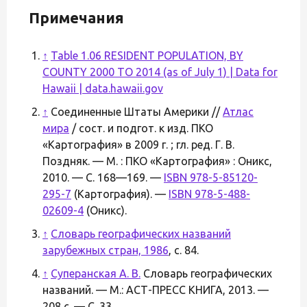
Примечания
↑
Table 1.06 RESIDENT POPULATION, BY
COUNTY 2000 TO 2014 (as of July 1) | Data for
Hawaii | data.hawaii.gov
↑
Соединенные Штаты Америки //
Атлас
мира
/ сост. и подгот. к изд. ПКО
«Картография» в 2009 г. ; гл. ред. Г. В.
Поздняк. — М. : ПКО «Картография» : Оникс,
2010. — С. 168—169. —
ISBN 978-5-85120-
295-7
(Картография). —
ISBN 978-5-488-
02609-4
(Оникс).
↑
Словарь географических названий
зарубежных стран, 1986
, с. 84.
↑
Суперанская А. В.
Словарь географических
названий. — М.: АСТ-ПРЕСС КНИГА, 2013. —
208 с. — С. 33.