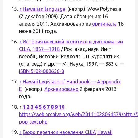
↑
Hawaiian language
(неопр.). Wow Polynesia
(2 декабря 2009). Дата обращения: 16
апреля 2011. Архивировано из
оригинала
18
июня 2011 года.
↑
История внешней политики и дипломатии
США, 1867—1918
/ Рос. акад. наук. Ин-т
всеобщ. истории; Редкол.: Г. П. Куропятник
(отв. ред.) и др. — М.: Наука, 1997. — 383 с. —
ISBN 5-02-008656-8
↑
Hawaii Legislators’ Handbook — Apppendix
E
(неопр.).
Архивировано
2 февраля 2013
года.
↑
1
2
3
4
5
6
7
8
9
10
https://web.archive.org/web/20111028064539/http:/
pop-text.php
↑
Бюро переписи населения США
Hawaii