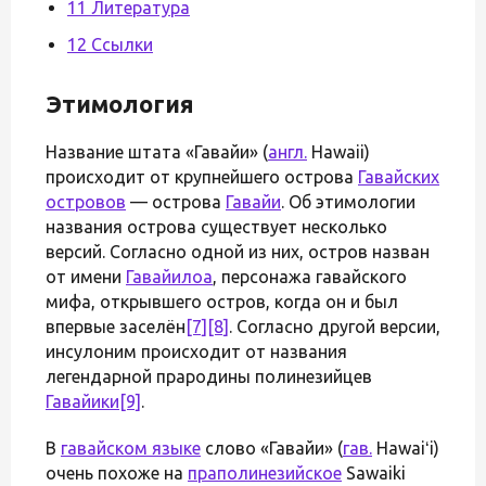
11 Литература
12 Ссылки
Этимология
Название штата «Гавайи» (
англ.
Hawaii)
происходит от крупнейшего острова
Гавайских
островов
— острова
Гавайи
. Об этимологии
названия острова существует несколько
версий. Согласно одной из них, остров назван
от имени
Гавайилоа
, персонажа гавайского
мифа, открывшего остров, когда он и был
впервые заселён
[7]
[8]
. Согласно другой версии,
инсулоним происходит от названия
легендарной прародины полинезийцев
Гавайики
[9]
.
В
гавайском языке
слово «Гавайи» (
гав.
Hawaiʻi)
очень похоже на
праполинезийское
Sawaiki