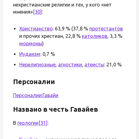
нехристианскиe религии и тех, у кого «нет
мнения»
[30]
:
Христианство
: 63,9 % (37,8 %
протестантов
и прочих христиан, 22,8 %
католиков
, 3,3 %
мормоны
)
Иудаизм
: 0,7 %
Нерелигиозные
,
агностики
,
атеисты
: 21,0 %
Персоналии
Персоналии:Гавайи
Названо в честь Гавайев
В
геологии
[31]
: