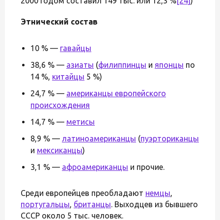
2000 годом составил 149 тыс. или 12,3 %
[24]
)
Этнический состав
10 % —
гавайцы
38,6 % —
азиаты
(
филиппинцы
и
японцы
по
14 %,
китайцы
5 %)
24,7 % —
американцы европейского
происхождения
14,7 % —
метисы
8,9 % —
латиноамериканцы
(
пуэрториканцы
и
мексиканцы
)
3,1 % —
афроамериканцы
и прочие.
Среди европейцев преобладают
немцы
,
португальцы
,
британцы
. Выходцев из бывшего
СССР около 5 тыс. человек.