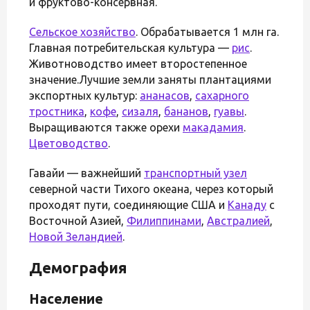
и фруктово-консервная.
Сельское хозяйство
. Обрабатывается 1 млн га.
Главная потребительская культура —
рис
.
Животноводство имеет второстепенное
значение.Лучшие земли заняты плантациями
экспортных культур:
ананасов
,
сахарного
тростника
,
кофе
,
сизаля
,
бананов
,
гуавы
.
Выращиваются также орехи
макадамия
.
Цветоводство
.
Гавайи — важнейший
транспортный узел
северной части Тихого океана, через который
проходят пути, соединяющие США и
Канаду
с
Восточной Азией,
Филиппинами
,
Австралией
,
Новой Зеландией
.
Демография
Население