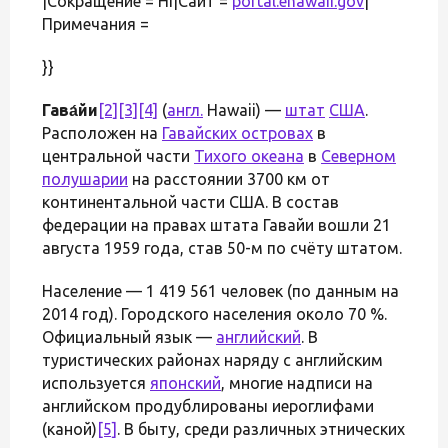
|Сокращение = HI|Сайт =
portal.ehawaii.gov
|
Примечания =
}}
Гава́йи
[2]
[3]
[4]
(
англ.
Hawaii) —
штат
США
.
Расположен на
Гавайских островах
в
центральной части
Тихого океана
в
Северном
полушарии
на расстоянии 3700 км от
континентальной части США. В состав
федерации на правах штата Гавайи вошли 21
августа 1959 года, став 50-м по счёту штатом.
Население — 1 419 561 человек (по данным на
2014 год). Городского населения около 70 %.
Официальный язык —
английский
. В
туристических районах наряду с английским
используется
японский
, многие надписи на
английском продублированы иероглифами
(каной)
[5]
. В быту, среди различных этнических