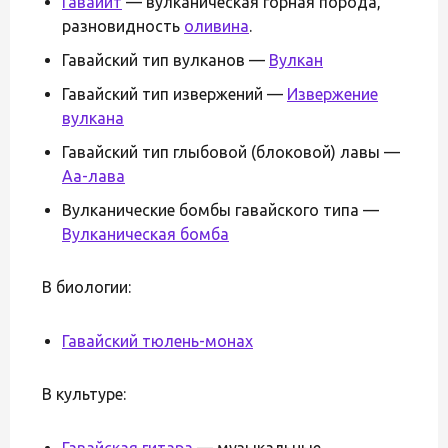
Гавайит
— вулканическая горная порода,
разновидность
оливина
.
Гавайский тип вулканов —
Вулкан
Гавайский тип извержений —
Извержение
вулкана
Гавайский тип глыбовой (блоковой) лавы —
Аа-лава
Вулканические бомбы гавайского типа —
Вулканическая бомба
В биологии:
Гавайский тюлень-монах
В культуре:
Гавайская гитара
— музыкальные