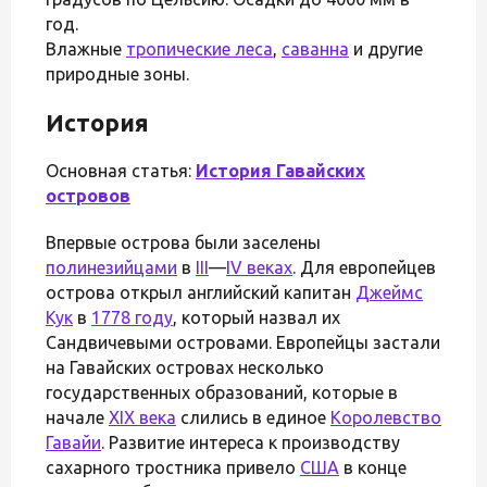
год.
Влажные
тропические леса
,
саванна
и другие
природные зоны.
История
Основная статья:
История Гавайских
островов
Впервые острова были заселены
полинезийцами
в
III
—
IV веках
. Для европейцев
острова открыл английский капитан
Джеймс
Кук
в
1778 году
, который назвал их
Сандвичевыми островами. Европейцы застали
на Гавайских островах несколько
государственных образований, которые в
начале
XIX века
слились в единое
Королевство
Гавайи
. Развитие интереса к производству
сахарного тростника привело
США
в конце