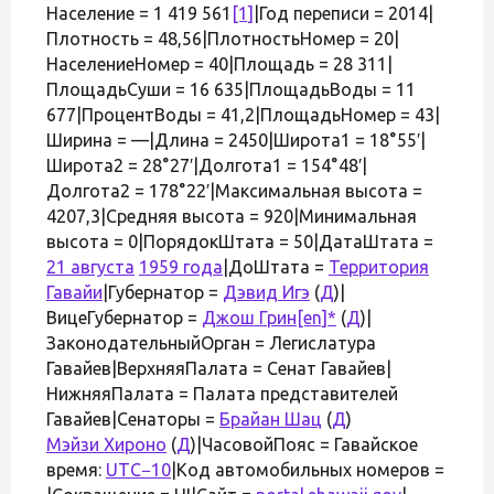
Население = 1 419 561
[1]
|Год переписи = 2014|
Плотность = 48,56|ПлотностьНомер = 20|
НаселениеНомер = 40|Площадь = 28 311|
ПлощадьСуши = 16 635|ПлощадьВоды = 11
677|ПроцентВоды = 41,2|ПлощадьНомер = 43|
Ширина = —|Длина = 2450|Широта1 = 18° 55′|
Широта2 = 28° 27′|Долгота1 = 154° 48′|
Долгота2 = 178° 22′|Максимальная высота =
4207,3|Средняя высота = 920|Минимальная
высота = 0|ПорядокШтата = 50|ДатаШтата =
21 августа
1959 года
|ДоШтата =
Территория
Гавайи
|Губернатор =
Дэвид Игэ
(
Д
)|
ВицеГубернатор =
Джош Грин
[en]
*
(
Д
)|
ЗаконодательныйОрган = Легислатура
Гавайев|ВерхняяПалата = Сенат Гавайев|
НижняяПалата = Палата представителей
Гавайев|Сенаторы =
Брайан Шац
(
Д
)
Мэйзи Хироно
(
Д
)|ЧасовойПояс = Гавайское
время:
UTC−10
|Код автомобильных номеров =