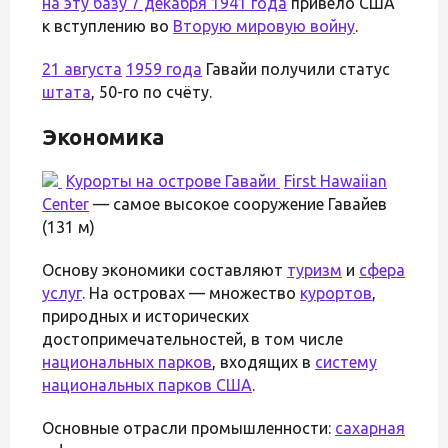
на эту базу 7 декабря 1941 года
привело США
к вступлению во
Вторую мировую войну
.
21 августа
1959 года
Гавайи получили статус
штата
, 50-го по счёту.
Экономика
Курорты на острове Гавайи
First Hawaiian
Center
— самое высокое сооружение Гавайев
(131 м)
Основу экономики составляют
туризм
и
сфера
услуг
. На островах — множество
курортов
,
природных и исторических
достопримечательностей, в том числе
национальных парков
, входящих в
систему
национальных парков США
.
Основные отрасли промышленности:
сахарная