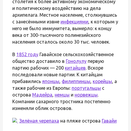
столетия к более активному экономическому
и политическому воздействию на дела
архипелага. Местное население, столкнувшись
с занесёнными извне
инфекциями
, к которым у
него не было иммунитета, вымерло: к концу
века от 300-тысячного полинезийского
населения осталось около 30 тыс. человек.
В
1852 году
Гавайское сельскохозяйственное
общество доставило в
Гонолулу
первую
партию рабочих — 200
китайцев
. Вскоре
последовали новые партии. К китайцам
прибавились
японцы
,
филиппинцы
,
корейцы
, а
также рабочие из Европы:
португальцы
с
острова
Мадейра
,
немцы
и
норвежцы
.
Компании сахарного тростника постепенно
изменяли облик островов.
Зелёная черепаха
на пляже острова
Гавайи