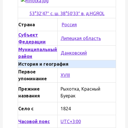
53°32′47″ с. ш. 38°50′33″ в. д.
H
G
Я
O
L
Страна
Россия
Субъект
Липецкая область
Федерации
Муниципальный
Данковский
район
История и география
Первое
XVIII
упоминание
Прежние
Рыхотка, Красный
названия
Буерак
Село с
1824
Часовой пояс
UTC+3:00