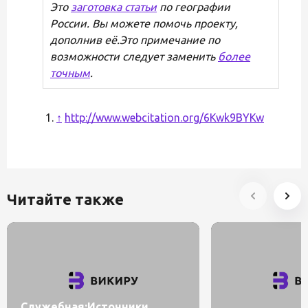
Это
заготовка статьи
по географии
России. Вы можете помочь проекту,
дополнив её.Это примечание по
возможности следует заменить
более
точным
.
↑
http://www.webcitation.org/6Kwk9BYKw
Читайте также
Служебная:Источники