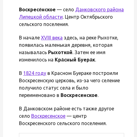
Воскресе́нское
— село
Данковского района
Липецкой области
. Центр Октябрьского
сельского поселения.
В начале
XVIII века
здесь, на реке Рыхотке,
появилась маленькая деревня, которая
называлась
Рыхоткой
. Затем ее имя
изменилось на
Кра́сный Буера́к
.
В
1824 году
в Красном Буераке построили
Воскресенскую церковь, из-за чего селение
получило статус села и было
переименовано в
Воскресенское
.
В Данковском районе есть также другое
село
Воскресенское
— центр
Воскресенского сельского поселения.