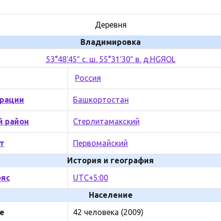
Деревня
Владимировка
53°48′45″ с. ш. 55°31′30″ в. д.
H
G
Я
O
L
Россия
рации
Башкортостан
 район
Стерлитамакский
т
Первомайский
История и география
ояс
UTC+5:00
Население
е
42 человека (2009)