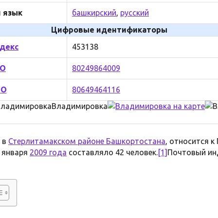
 язык
башкирский
,
русский
Цифровые идентификаторы
декс
453138
ТО
80249864009
МО
80649464116
Владимировка
 в
Стерлитамакском районе Башкортостана
, относится 
1 января
2009 года
составляло 42 человек.
[1]
Почтовый ин