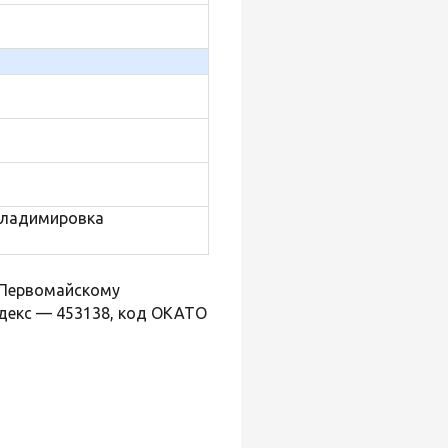
к Первомайскому
декс — 453138, код ОКАТО