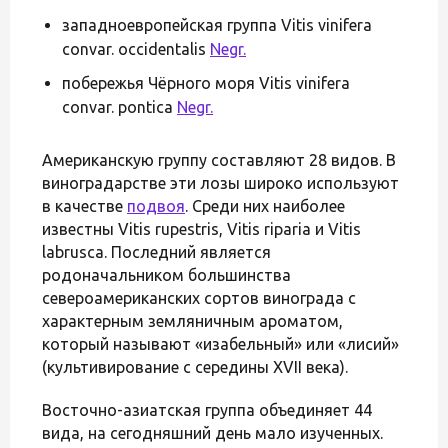
западноевропейская группа Vitis vinifera
convar. occidentalis
Negr.
побережья Чёрного моря Vitis vinifera
convar. pontica
Negr.
Американскую группу составляют 28 видов. В
виноградарстве эти лозы широко используют
в качестве
подвоя
. Среди них наиболее
известны Vitis rupestris, Vitis riparia и Vitis
labrusca. Последний является
родоначальником большинства
североамериканских сортов винограда с
характерным земляничным ароматом,
который называют «изабельный» или «лисий»
(культивирование с середины XVII века).
Восточно-азиатская группа объединяет 44
вида, на сегодняшний день мало изученных.