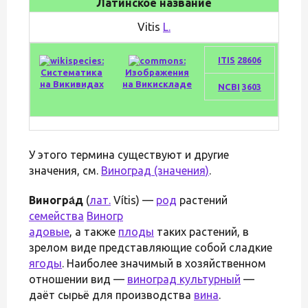
Латинское название
Vitis
L.
ITIS
28606
Систематика
Изображения
на Викивидах
на Викискладе
NCBI
3603
У этого термина существуют и другие
значения, см.
Виноград (значения)
.
Виногра́д
(
лат.
Vítis) —
род
растений
семейства
Виногр
адовые
, а также
плоды
таких растений, в
зрелом виде представляющие собой сладкие
ягоды
. Наиболее значимый в хозяйственном
отношении вид —
виноград культурный
—
даёт сырьё для производства
вина
.