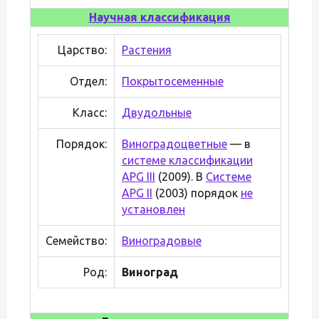
Научная классификация
Царство:
Растения
Отдел:
Покрытосеменные
Класс:
Двудольные
Порядок:
Виноградоцветные
— в
системе классификации
APG III
(2009). В
Системе
APG II
(2003) порядок
не
установлен
Семейство:
Виноградовые
Род:
Виноград