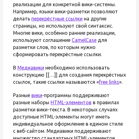
реализации для конкретной вики-системы.
Например, языки вики-разметки позволяют
делать
перекрёстные ссылки
на другие
страницы, но используют свой синтаксис.
Многие вики, особенно ранние реализации,
используют соглашение
CamelCase
для
разметки слов, по которым нужно
сформировать перекрёстные ссылки.
В
Медиавики
необходимо использовать
конструкцию [[…]] для создания перекрёстных
ссылок, такие ссылки называются «
free links
».
Разные
вики
-программы поддерживают
разные наборы
HTML-элементов
в правилах
разметки вики-текста. В некоторых случаях
доступные HTML-элементы могут иметь
индивидуальное оформление в едином стиле
с веб-сайтом. Медиавики поддерживают
множество стандартных HTML-элементов.