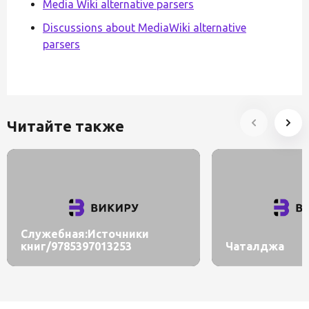
Media Wiki alternative parsers
Discussions about MediaWiki alternative
parsers
Читайте также
Служебная:Источники
книг/9785397013253
Чаталджа